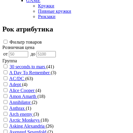
GAME
Кружки
Пивные кружки
Рюкзаки
Рок атрибутика
Фильтр товаров
Розничная цена
от
до
Группа
30 seconds to mars
(41)
A Day To Remember
(3)
AC/DC
(63)
Adept
(4)
Alice Cooper
(4)
Amon Amarth
(18)
Annihilator
(2)
Anthrax
(1)
Arch enemy
(3)
Arctic Monkeys
(18)
Asking Alexandria
(26)
Avenged Sevenfold
(2)