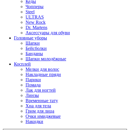
Кеды
Чопперы
Steel
ULTRAS
New Rock
Dr. Martens
Аксессуары для обуви
Головные уборы
Шапки
Бейсболки
Банданы
Шапки молодёжные
Косплей
Мелки для волос
Накладные пряди
Парики
Помада
Лак для ногтей
Линзы
Временные тату
Хна для тела
Грим для лица
Очки имиджевые
Накидки