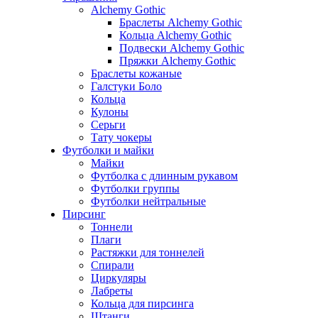
Alchemy Gothic
Браслеты Alchemy Gothic
Кольца Alchemy Gothic
Подвески Alchemy Gothic
Пряжки Alchemy Gothic
Браслеты кожаные
Галстуки Боло
Кольца
Кулоны
Серьги
Тату чокеры
Футболки и майки
Майки
Футболка с длинным рукавом
Футболки группы
Футболки нейтральные
Пирсинг
Тоннели
Плаги
Растяжки для тоннелей
Спирали
Циркуляры
Лабреты
Кольца для пирсинга
Штанги