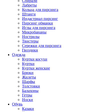
Спирали
Лабреты
Кольца для пирсинга
Штанги
Индастриал пирсинг
Пирсинг обманки
Иглы для пирсинга
Микробананы
Нострилы
Твистеры
Сережки для пирсинга
Гвоздики
Одежда
Куртки косухи
Куртки
Куртки женские
Брюки
Жилеты
Шарфы
Толстовки
Балахоны
Гетры
Носки
Обувь
Казаки