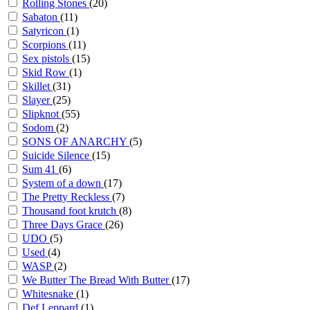
Rolling Stones
(20)
Sabaton
(11)
Satyricon
(1)
Scorpions
(11)
Sex pistols
(15)
Skid Row
(1)
Skillet
(31)
Slayer
(25)
Slipknot
(55)
Sodom
(2)
SONS OF ANARCHY
(5)
Suicide Silence
(15)
Sum 41
(6)
System of a down
(17)
The Pretty Reckless
(7)
Thousand foot krutch
(8)
Three Days Grace
(26)
UDO
(5)
Used
(4)
WASP
(2)
We Butter The Bread With Butter
(17)
Whitesnake
(1)
Def Leppard
(1)