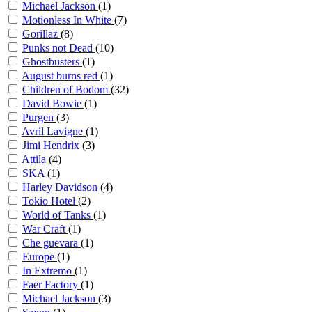
Michael Jackson
(1)
Motionless In Whitе
(7)
Gorillaz
(8)
Punks not Dead
(10)
Ghostbusters
(1)
August burns red
(1)
Children of Bodom
(32)
David Bowie
(1)
Purgen
(3)
Avril Lavigne
(1)
Jimi Hendrix
(3)
Attila
(4)
SKA
(1)
Harley Davidson
(4)
Tokio Hotel
(2)
World of Tanks
(1)
War Craft
(1)
Che guevara
(1)
Europe
(1)
In Extremo
(1)
Faer Factory
(1)
Michael Jackson
(3)