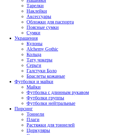
Нашивки
Тарелки
Наклейки
Аксессуары
Обложки для паспорта
Поясные сумки
Сумки
Украшения
Кулоны
Alchemy Gothic
Кольца
Тату чокеры
Серьги
Галстуки Боло
Браслеты кожаные
Футболки и майки
Майки
Футболка с длинным рукавом
Футболки группы
Футболки нейтральные
Пирсинг
Тоннели
Плаги
Растяжки для тоннелей
Циркуляры