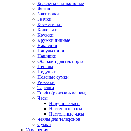
Браслеты силиконовые
Жетоны
Зажигалки
Значки
Косметички
Кошельки
Кружки
Кружки пивные
Наклейки
Напульсники
Нашивки
Обложки для паспорта
Пеналы
Подушки
Поясные сумки
Рюкзаки
Тарелки
Торбы (рюкзаки-мешки)
Часы
Наручные часы
Настенные часы
Настольные часы
Чехлы для телефонов
Сумки
Украшения