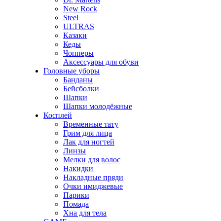
New Rock
Steel
ULTRAS
Казаки
Кеды
Чопперы
Аксессуары для обуви
Головные уборы
Банданы
Бейсболки
Шапки
Шапки молодёжные
Косплей
Временные тату
Грим для лица
Лак для ногтей
Линзы
Мелки для волос
Накидки
Накладные пряди
Очки имиджевые
Парики
Помада
Хна для тела