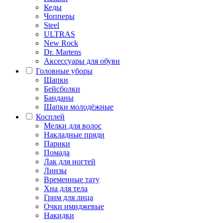
Кеды
Чопперы
Steel
ULTRAS
New Rock
Dr. Martens
Аксессуары для обуви
Головные уборы
Шапки
Бейсболки
Банданы
Шапки молодёжные
Косплей
Мелки для волос
Накладные пряди
Парики
Помада
Лак для ногтей
Линзы
Временные тату
Хна для тела
Грим для лица
Очки имиджевые
Накидки