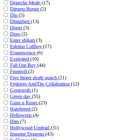
Depeche Mode
(17)
Dimmu Borgir
(2)
Dio
(5)
Disturbed
(13)
Doors
(3)
Doro
(2)
Enter shikari
(3)
Eskimo Callboy
(17)
Evanescence
(6)
Exploited
(10)
Fall Out Boy
(44)
Finntroll
(2)
Five finger death punch
(21)
Frnkiero AndThe Cellabration
(12)
Gorgoroth
(1)
Green day
(55)
Guns n Roses
(23)
Hatebreed
(2)
Helloween
(4)
Him
(7)
Hollywood Undead
(31)
Imagine Dragons
(43)