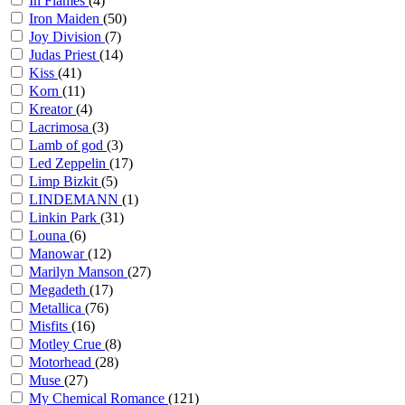
In Flames
(4)
Iron Maiden
(50)
Joy Division
(7)
Judas Priest
(14)
Kiss
(41)
Korn
(11)
Kreator
(4)
Lacrimosa
(3)
Lamb of god
(3)
Led Zeppelin
(17)
Limp Bizkit
(5)
LINDEMANN
(1)
Linkin Park
(31)
Louna
(6)
Manowar
(12)
Marilyn Manson
(27)
Megadeth
(17)
Metallica
(76)
Misfits
(16)
Motley Crue
(8)
Motorhead
(28)
Muse
(27)
My Chemical Romance
(121)