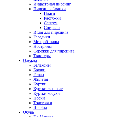
Индастриал пирсинг
Пирсинг обманки
Плаги
Растяжки
Септум
Спирали
Иглы для пирсинга
Гвоздики
Микробананы
Нострилы
Сережки для пирсинга
Твистеры
Одежда
Балахоны
Брюки
Гетры
Жилеты
Куртки
Куртки женские
Куртки косухи
Носки
Толстовки
Шарфы
Обувь
Dr. Martens