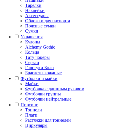
Нашивки
Тарелки
Наклейки
Аксессуары
Обложки для паспорта
Поясные сумки
Сумки
Украшения
Кулоны
Alchemy Gothic
Кольца
Тату чокеры
Серьги
Галстуки Боло
Браслеты кожаные
Футболки и майки
Майки
Футболка с длинным рукавом
Футболки группы
Футболки нейтральные
Пирсинг
Тоннели
Плаги
Растяжки для тоннелей
Циркуляры