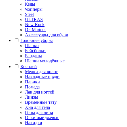
Кеды
Чопперы
Steel
ULTRAS
New Rock
Dr. Martens
Аксессуары для обуви
Головные уборы
Шапки
Бейсболки
Банданы
Шапки молодёжные
Косплей
Мелки для волос
Накладные пряди
Парики
Помада
Лак для ногтей
Линзы
Временные тату
Хна для тела
Грим для лица
Очки имиджевые
Накидки