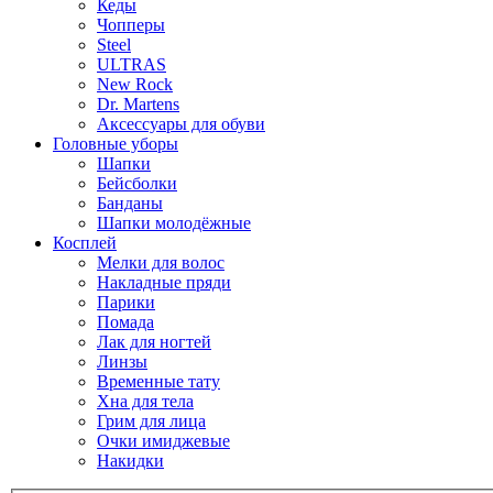
Кеды
Чопперы
Steel
ULTRAS
New Rock
Dr. Martens
Аксессуары для обуви
Головные уборы
Шапки
Бейсболки
Банданы
Шапки молодёжные
Косплей
Мелки для волос
Накладные пряди
Парики
Помада
Лак для ногтей
Линзы
Временные тату
Хна для тела
Грим для лица
Очки имиджевые
Накидки