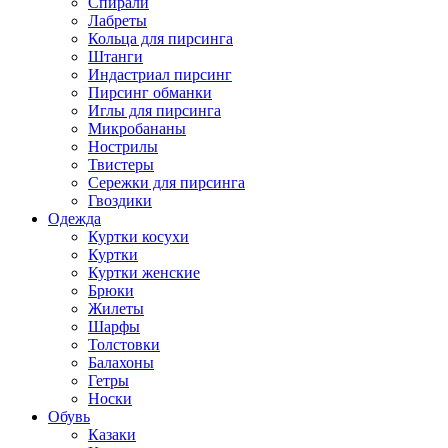
Спирали
Лабреты
Кольца для пирсинга
Штанги
Индастриал пирсинг
Пирсинг обманки
Иглы для пирсинга
Микробананы
Нострилы
Твистеры
Сережки для пирсинга
Гвоздики
Одежда
Куртки косухи
Куртки
Куртки женские
Брюки
Жилеты
Шарфы
Толстовки
Балахоны
Гетры
Носки
Обувь
Казаки