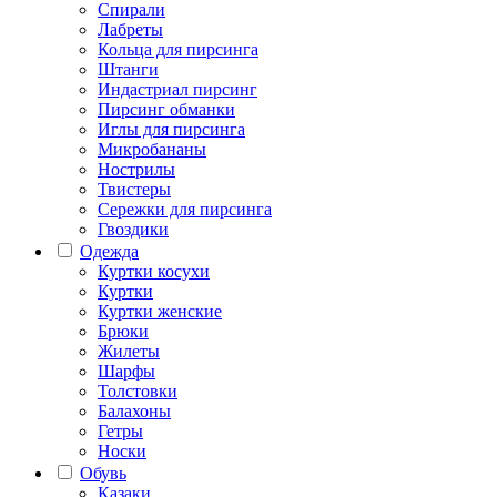
Спирали
Лабреты
Кольца для пирсинга
Штанги
Индастриал пирсинг
Пирсинг обманки
Иглы для пирсинга
Микробананы
Нострилы
Твистеры
Сережки для пирсинга
Гвоздики
Одежда
Куртки косухи
Куртки
Куртки женские
Брюки
Жилеты
Шарфы
Толстовки
Балахоны
Гетры
Носки
Обувь
Казаки