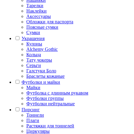
Нашивки
Тарелки
Наклейки
Аксессуары
Обложки для паспорта
Поясные сумки
Сумки
Украшения
Кулоны
Alchemy Gothic
Кольца
Тату чокеры
Серьги
Галстуки Боло
Браслеты кожаные
Футболки и майки
Майки
Футболка с длинным рукавом
Футболки группы
Футболки нейтральные
Пирсинг
Тоннели
Плаги
Растяжки для тоннелей
Циркуляры