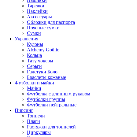
Нашивки
Тарелки
Наклейки
Аксессуары
Обложки для паспорта
Поясные сумки
Сумки
Украшения
Кулоны
Alchemy Gothic
Кольца
Тату чокеры
Серьги
Галстуки Боло
Браслеты кожаные
Футболки и майки
Майки
Футболка с длинным рукавом
Футболки группы
Футболки нейтральные
Пирсинг
Тоннели
Плаги
Растяжки для тоннелей
Циркуляры