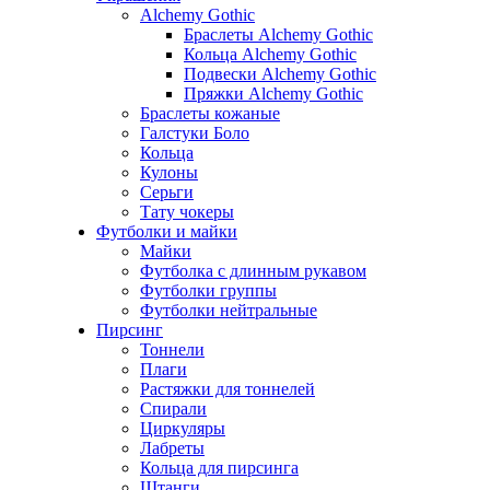
Alchemy Gothic
Браслеты Alchemy Gothic
Кольца Alchemy Gothic
Подвески Alchemy Gothic
Пряжки Alchemy Gothic
Браслеты кожаные
Галстуки Боло
Кольца
Кулоны
Серьги
Тату чокеры
Футболки и майки
Майки
Футболка с длинным рукавом
Футболки группы
Футболки нейтральные
Пирсинг
Тоннели
Плаги
Растяжки для тоннелей
Спирали
Циркуляры
Лабреты
Кольца для пирсинга
Штанги