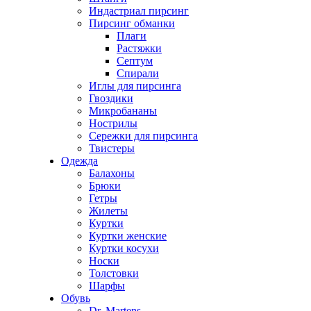
Индастриал пирсинг
Пирсинг обманки
Плаги
Растяжки
Септум
Спирали
Иглы для пирсинга
Гвоздики
Микробананы
Нострилы
Сережки для пирсинга
Твистеры
Одежда
Балахоны
Брюки
Гетры
Жилеты
Куртки
Куртки женские
Куртки косухи
Носки
Толстовки
Шарфы
Обувь
Dr. Martens