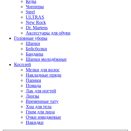
Кеды
Чопперы
Steel
ULTRAS
New Rock
Dr. Martens
Аксессуары для обуви
Головные уборы
Шапки
Бейсболки
Банданы
Шапки молодёжные
Косплей
Мелки для волос
Накладные пряди
Парики
Помада
Лак для ногтей
Линзы
Временные тату
Хна для тела
Грим для лица
Очки имиджевые
Накидки