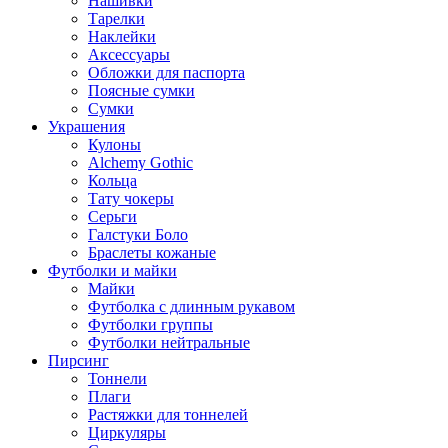
Нашивки
Тарелки
Наклейки
Аксессуары
Обложки для паспорта
Поясные сумки
Сумки
Украшения
Кулоны
Alchemy Gothic
Кольца
Тату чокеры
Серьги
Галстуки Боло
Браслеты кожаные
Футболки и майки
Майки
Футболка с длинным рукавом
Футболки группы
Футболки нейтральные
Пирсинг
Тоннели
Плаги
Растяжки для тоннелей
Циркуляры