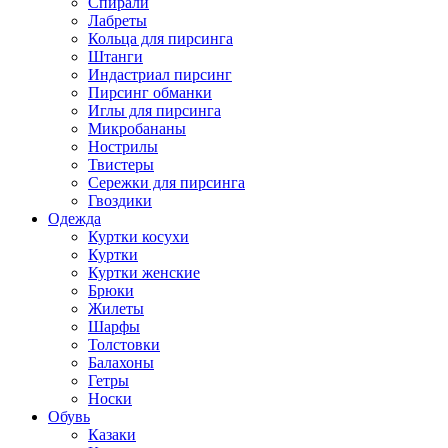
Спирали
Лабреты
Кольца для пирсинга
Штанги
Индастриал пирсинг
Пирсинг обманки
Иглы для пирсинга
Микробананы
Нострилы
Твистеры
Сережки для пирсинга
Гвоздики
Одежда
Куртки косухи
Куртки
Куртки женские
Брюки
Жилеты
Шарфы
Толстовки
Балахоны
Гетры
Носки
Обувь
Казаки