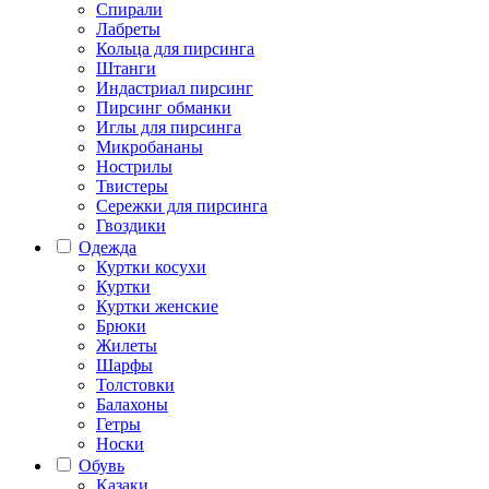
Спирали
Лабреты
Кольца для пирсинга
Штанги
Индастриал пирсинг
Пирсинг обманки
Иглы для пирсинга
Микробананы
Нострилы
Твистеры
Сережки для пирсинга
Гвоздики
Одежда
Куртки косухи
Куртки
Куртки женские
Брюки
Жилеты
Шарфы
Толстовки
Балахоны
Гетры
Носки
Обувь
Казаки