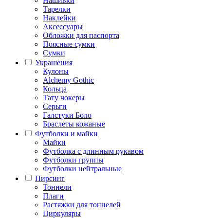
Нашивки
Тарелки
Наклейки
Аксессуары
Обложки для паспорта
Поясные сумки
Сумки
Украшения
Кулоны
Alchemy Gothic
Кольца
Тату чокеры
Серьги
Галстуки Боло
Браслеты кожаные
Футболки и майки
Майки
Футболка с длинным рукавом
Футболки группы
Футболки нейтральные
Пирсинг
Тоннели
Плаги
Растяжки для тоннелей
Циркуляры