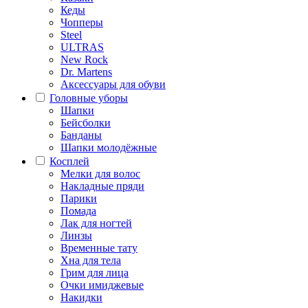
Кеды
Чопперы
Steel
ULTRAS
New Rock
Dr. Martens
Аксессуары для обуви
Головные уборы
Шапки
Бейсболки
Банданы
Шапки молодёжные
Косплей
Мелки для волос
Накладные пряди
Парики
Помада
Лак для ногтей
Линзы
Временные тату
Хна для тела
Грим для лица
Очки имиджевые
Накидки