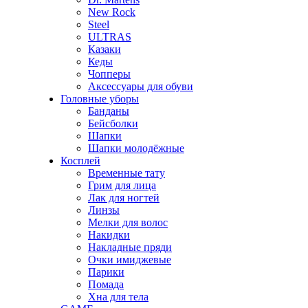
New Rock
Steel
ULTRAS
Казаки
Кеды
Чопперы
Аксессуары для обуви
Головные уборы
Банданы
Бейсболки
Шапки
Шапки молодёжные
Косплей
Временные тату
Грим для лица
Лак для ногтей
Линзы
Мелки для волос
Накидки
Накладные пряди
Очки имиджевые
Парики
Помада
Хна для тела