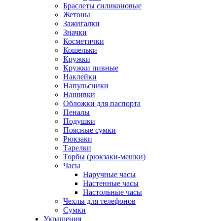
Браслеты силиконовые
Жетоны
Зажигалки
Значки
Косметички
Кошельки
Кружки
Кружки пивные
Наклейки
Напульсники
Нашивки
Обложки для паспорта
Пеналы
Подушки
Поясные сумки
Рюкзаки
Тарелки
Торбы (рюкзаки-мешки)
Часы
Наручные часы
Настенные часы
Настольные часы
Чехлы для телефонов
Сумки
Украшения