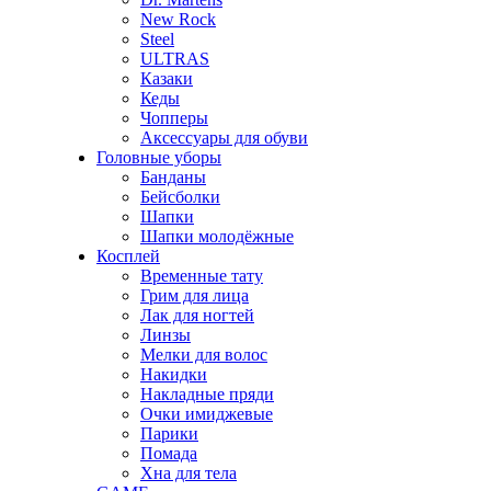
New Rock
Steel
ULTRAS
Казаки
Кеды
Чопперы
Аксессуары для обуви
Головные уборы
Банданы
Бейсболки
Шапки
Шапки молодёжные
Косплей
Временные тату
Грим для лица
Лак для ногтей
Линзы
Мелки для волос
Накидки
Накладные пряди
Очки имиджевые
Парики
Помада
Хна для тела