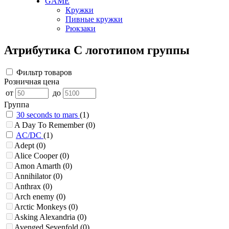
GAME
Кружки
Пивные кружки
Рюкзаки
Атрибутика С логотипом группы
Фильтр товаров
Розничная цена
от
до
Группа
30 seconds to mars
(1)
A Day To Remember
(0)
AC/DC
(1)
Adept
(0)
Alice Cooper
(0)
Amon Amarth
(0)
Annihilator
(0)
Anthrax
(0)
Arch enemy
(0)
Arctic Monkeys
(0)
Asking Alexandria
(0)
Avenged Sevenfold
(0)