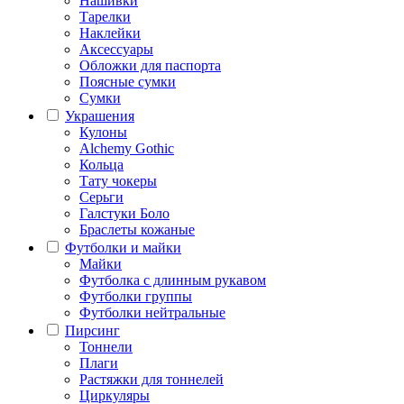
Нашивки
Тарелки
Наклейки
Аксессуары
Обложки для паспорта
Поясные сумки
Сумки
Украшения
Кулоны
Alchemy Gothic
Кольца
Тату чокеры
Серьги
Галстуки Боло
Браслеты кожаные
Футболки и майки
Майки
Футболка с длинным рукавом
Футболки группы
Футболки нейтральные
Пирсинг
Тоннели
Плаги
Растяжки для тоннелей
Циркуляры