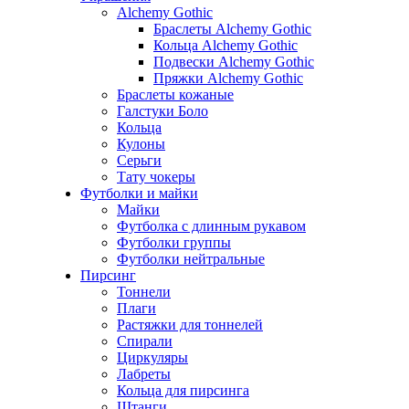
Alchemy Gothic
Браслеты Alchemy Gothic
Кольца Alchemy Gothic
Подвески Alchemy Gothic
Пряжки Alchemy Gothic
Браслеты кожаные
Галстуки Боло
Кольца
Кулоны
Серьги
Тату чокеры
Футболки и майки
Майки
Футболка с длинным рукавом
Футболки группы
Футболки нейтральные
Пирсинг
Тоннели
Плаги
Растяжки для тоннелей
Спирали
Циркуляры
Лабреты
Кольца для пирсинга
Штанги