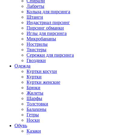
Спирали
Лабреты
Кольца для пирсинга
Штанги
Индастриал пирсинг
Пирсинг обманки
Иглы для пирсинга
Микробананы
Нострилы
Твистеры
Сережки для пирсинга
Гвоздики
Одежда
Куртки косухи
Куртки
Куртки женские
Брюки
Жилеты
Шарфы
Толстовки
Балахоны
Гетры
Носки
Обувь
Казаки