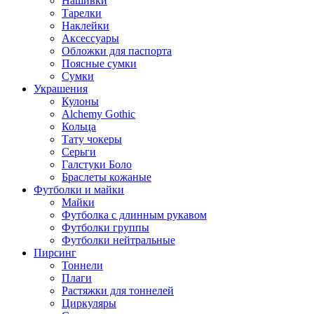
Нашивки
Тарелки
Наклейки
Аксессуары
Обложки для паспорта
Поясные сумки
Сумки
Украшения
Кулоны
Alchemy Gothic
Кольца
Тату чокеры
Серьги
Галстуки Боло
Браслеты кожаные
Футболки и майки
Майки
Футболка с длинным рукавом
Футболки группы
Футболки нейтральные
Пирсинг
Тоннели
Плаги
Растяжки для тоннелей
Циркуляры