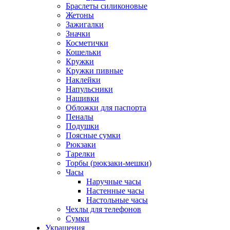
Браслеты силиконовые
Жетоны
Зажигалки
Значки
Косметички
Кошельки
Кружки
Кружки пивные
Наклейки
Напульсники
Нашивки
Обложки для паспорта
Пеналы
Подушки
Поясные сумки
Рюкзаки
Тарелки
Торбы (рюкзаки-мешки)
Часы
Наручные часы
Настенные часы
Настольные часы
Чехлы для телефонов
Сумки
Украшения