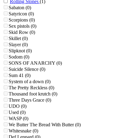
Rolling Stones
(1)
Sabaton
(0)
Satyricon
(0)
Scorpions
(0)
Sex pistols
(0)
Skid Row
(0)
Skillet
(0)
Slayer
(0)
Slipknot
(0)
Sodom
(0)
SONS OF ANARCHY
(0)
Suicide Silence
(0)
Sum 41
(0)
System of a down
(0)
The Pretty Reckless
(0)
Thousand foot krutch
(0)
Three Days Grace
(0)
UDO
(0)
Used
(0)
WASP
(0)
We Butter The Bread With Butter
(0)
Whitesnake
(0)
Def Leppard
(0)