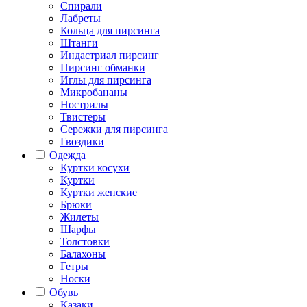
Спирали
Лабреты
Кольца для пирсинга
Штанги
Индастриал пирсинг
Пирсинг обманки
Иглы для пирсинга
Микробананы
Нострилы
Твистеры
Сережки для пирсинга
Гвоздики
Одежда
Куртки косухи
Куртки
Куртки женские
Брюки
Жилеты
Шарфы
Толстовки
Балахоны
Гетры
Носки
Обувь
Казаки