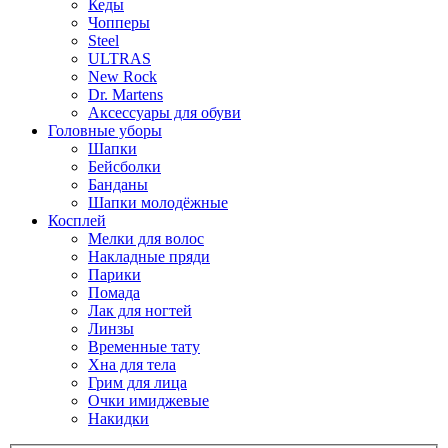
Кеды
Чопперы
Steel
ULTRAS
New Rock
Dr. Martens
Аксессуары для обуви
Головные уборы
Шапки
Бейсболки
Банданы
Шапки молодёжные
Косплей
Мелки для волос
Накладные пряди
Парики
Помада
Лак для ногтей
Линзы
Временные тату
Хна для тела
Грим для лица
Очки имиджевые
Накидки