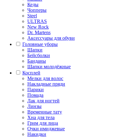
Кеды
Чопперы
Steel
ULTRAS
New Rock
Dr. Martens
Аксессуары для обуви
Головные уборы
Шапки
Бейсболки
Банданы
Шапки молодёжные
Косплей
Мелки для волос
Накладные пряди
Парики
Помада
Лак для ногтей
Линзы
Временные тату
Хна для тела
Грим для лица
Очки имиджевые
Накидки