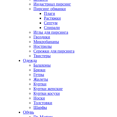
Индастриал пирсинг
Пирсинг обманки
Плаги
Растяжки
Септум
Спирали
Иглы для пирсинга
Гвоздики
Микробананы
Нострилы
Сережки для пирсинга
Твистеры
Одежда
Балахоны
Брюки
Гетры
Жилеты
Куртки
Куртки женские
Куртки косухи
Носки
Толстовки
Шарфы
Обувь
Dr. Martens