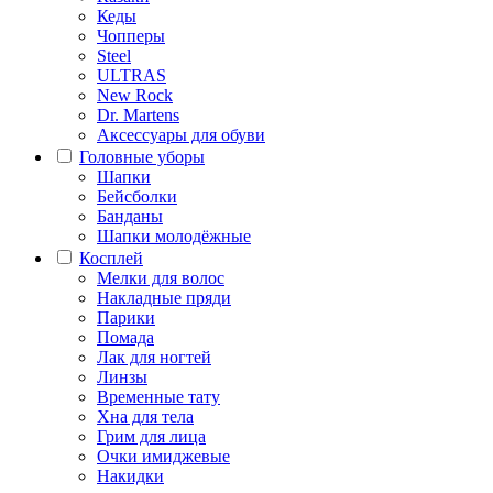
Кеды
Чопперы
Steel
ULTRAS
New Rock
Dr. Martens
Аксессуары для обуви
Головные уборы
Шапки
Бейсболки
Банданы
Шапки молодёжные
Косплей
Мелки для волос
Накладные пряди
Парики
Помада
Лак для ногтей
Линзы
Временные тату
Хна для тела
Грим для лица
Очки имиджевые
Накидки