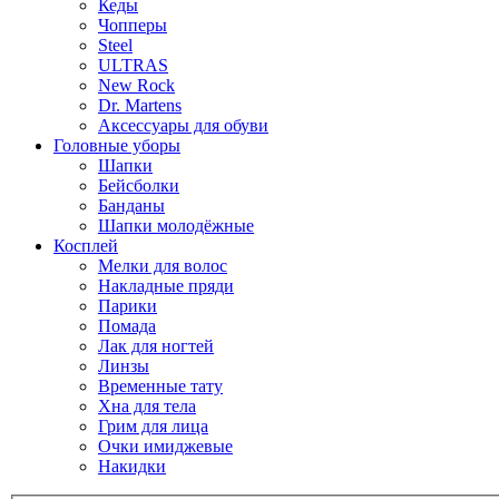
Кеды
Чопперы
Steel
ULTRAS
New Rock
Dr. Martens
Аксессуары для обуви
Головные уборы
Шапки
Бейсболки
Банданы
Шапки молодёжные
Косплей
Мелки для волос
Накладные пряди
Парики
Помада
Лак для ногтей
Линзы
Временные тату
Хна для тела
Грим для лица
Очки имиджевые
Накидки