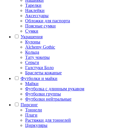
Нашивки
Тарелки
Наклейки
Аксессуары
Обложки для паспорта
Поясные сумки
Сумки
Украшения
Кулоны
Alchemy Gothic
Кольца
Тату чокеры
Серьги
Галстуки Боло
Браслеты кожаные
Футболки и майки
Майки
Футболка с длинным рукавом
Футболки группы
Футболки нейтральные
Пирсинг
Тоннели
Плаги
Растяжки для тоннелей
Циркуляры