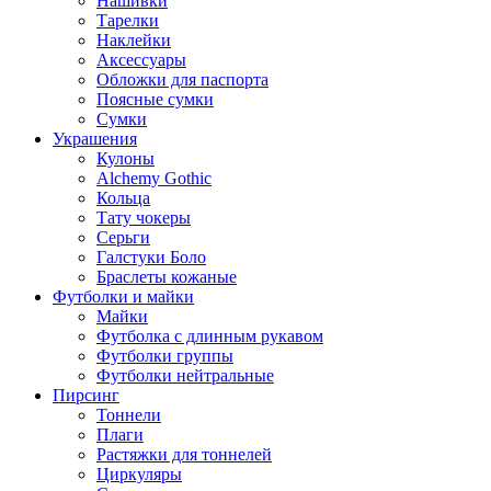
Нашивки
Тарелки
Наклейки
Аксессуары
Обложки для паспорта
Поясные сумки
Сумки
Украшения
Кулоны
Alchemy Gothic
Кольца
Тату чокеры
Серьги
Галстуки Боло
Браслеты кожаные
Футболки и майки
Майки
Футболка с длинным рукавом
Футболки группы
Футболки нейтральные
Пирсинг
Тоннели
Плаги
Растяжки для тоннелей
Циркуляры