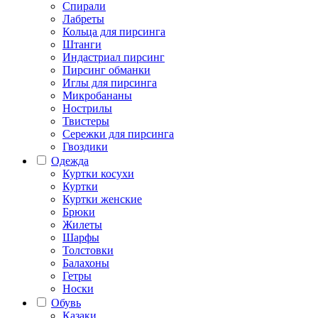
Спирали
Лабреты
Кольца для пирсинга
Штанги
Индастриал пирсинг
Пирсинг обманки
Иглы для пирсинга
Микробананы
Нострилы
Твистеры
Сережки для пирсинга
Гвоздики
Одежда
Куртки косухи
Куртки
Куртки женские
Брюки
Жилеты
Шарфы
Толстовки
Балахоны
Гетры
Носки
Обувь
Казаки