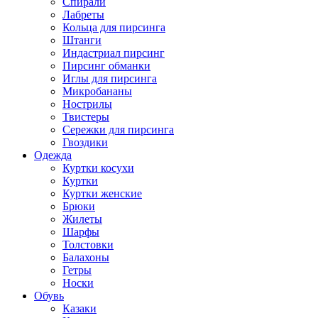
Спирали
Лабреты
Кольца для пирсинга
Штанги
Индастриал пирсинг
Пирсинг обманки
Иглы для пирсинга
Микробананы
Нострилы
Твистеры
Сережки для пирсинга
Гвоздики
Одежда
Куртки косухи
Куртки
Куртки женские
Брюки
Жилеты
Шарфы
Толстовки
Балахоны
Гетры
Носки
Обувь
Казаки