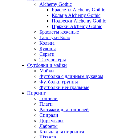
Alchemy Gothic
Браслеты Alchemy Gothic
Кольца Alchemy Gothic
Подвески Alchemy Gothic
Пряжки Alchemy Gothic
Браслеты кожаные
Галстуки Боло
Кольца
Кулоны
Серьги
Тату чокеры
Футболки и майки
Майки
Футболка с длинным рукавом
Футболки группы
Футболки нейтральные
Пирсинг
Тоннели
Плаги
Растяжки для тоннелей
Спирали
Циркуляры
Лабреты
Кольца для пирсинга
Штанги