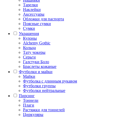
Нашивки
Тарелки
Наклейки
Аксессуары
Обложки для паспорта
Поясные сумки
Сумки
Украшения
Кулоны
Alchemy Gothic
Кольца
Тату чокеры
Серьги
Галстуки Боло
Браслеты кожаные
Футболки и майки
Майки
Футболка с длинным рукавом
Футболки группы
Футболки нейтральные
Пирсинг
Тоннели
Плаги
Растяжки для тоннелей
Циркуляры