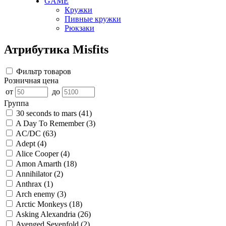
GAME
Кружки
Пивные кружки
Рюкзаки
Атрибутика Misfits
Фильтр товаров
Розничная цена
от
до
Группа
30 seconds to mars
(41)
A Day To Remember
(3)
AC/DC
(63)
Adept
(4)
Alice Cooper
(4)
Amon Amarth
(18)
Annihilator
(2)
Anthrax
(1)
Arch enemy
(3)
Arctic Monkeys
(18)
Asking Alexandria
(26)
Avenged Sevenfold
(2)