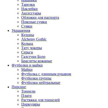
Нашивки
Тарелки
Наклейки
Аксессуары
Обложки для паспорта
Поясные сумки
Сумки
Украшения
Кулоны
Alchemy Gothic
Кольца
Тату чокеры
Серьги
Галстуки Боло
Браслеты кожаные
Футболки и майки
Майки
Футболка с длинным рукавом
Футболки группы
Футболки нейтральные
Пирсинг
Тоннели
Плаги
Растяжки для тоннелей
Циркуляры