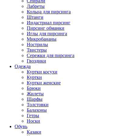
Спирали
Лабреты
Кольца для пирсинга
Штанги
Индастриал пирсинг
Пирсинг обманки
Иглы для пирсинга
Микробананы
Нострилы
Твистеры
Сережки для пирсинга
Гвоздики
Одежда
Куртки косухи
Куртки
Куртки женские
Брюки
Жилеты
Шарфы
Толстовки
Балахоны
Гетры
Носки
Обувь
Казаки