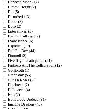
Depeche Mode
(17)
Dimmu Borgir
(2)
Dio
(5)
Disturbed
(13)
Doors
(3)
Doro
(2)
Enter shikari
(3)
Eskimo Callboy
(17)
Evanescence
(6)
Exploited
(10)
Fall Out Boy
(44)
Finntroll
(2)
Five finger death punch
(21)
Frnkiero AndThe Cellabration
(12)
Gorgoroth
(1)
Green day
(55)
Guns n Roses
(23)
Hatebreed
(2)
Helloween
(4)
Him
(7)
Hollywood Undead
(31)
Imagine Dragons
(43)