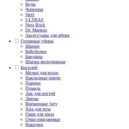
Кеды
Чопперы
Steel
ULTRAS
New Rock
Dr. Martens
Аксессуары для обуви
Головные уборы
Шапки
Бейсболки
Банданы
Шапки молодёжные
Косплей
Мелки для волос
Накладные пряди
Парики
Помада
Лак для ногтей
Линзы
Временные тату
Хна для тела
Грим для лица
Очки имиджевые
Накидки