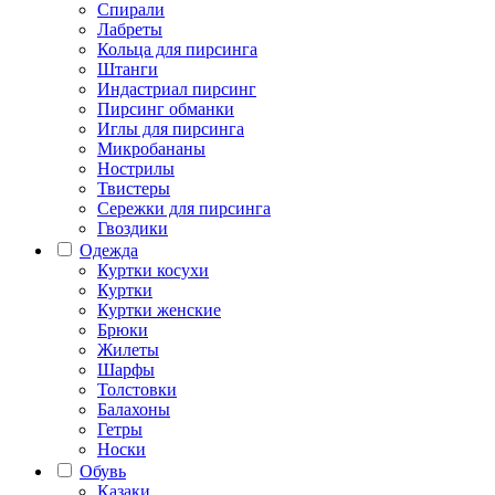
Спирали
Лабреты
Кольца для пирсинга
Штанги
Индастриал пирсинг
Пирсинг обманки
Иглы для пирсинга
Микробананы
Нострилы
Твистеры
Сережки для пирсинга
Гвоздики
Одежда
Куртки косухи
Куртки
Куртки женские
Брюки
Жилеты
Шарфы
Толстовки
Балахоны
Гетры
Носки
Обувь
Казаки