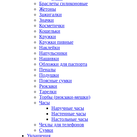
Браслеты силиконовые
Жетоны
Зажигалки
Значки
Косметички
Кошельки
Кружки
Кружки пивные
Наклейки
Напульсники
Нашивки
Обложки для паспорта
Пеналы
Подушки
Поясные сумки
Рюкзаки
Тарелки
Торбы (рюкзаки-мешки)
Часы
Наручные часы
Настенные часы
Настольные часы
Чехлы для телефонов
Сумки
Украшения