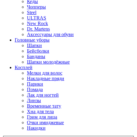
Кеды
Чопперы
Steel
ULTRAS
New Rock
Dr. Martens
Аксессуары для обуви
Головные уборы
Шапки
Бейсболки
Банданы
Шапки молодёжные
Косплей
Мелки для волос
Накладные пряди
Парики
Помада
Лак для ногтей
Линзы
Временные тату
Хна для тела
Грим для лица
Очки имиджевые
Накидки