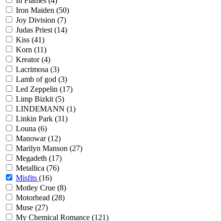
In Flames
(4)
Iron Maiden
(50)
Joy Division
(7)
Judas Priest
(14)
Kiss
(41)
Korn
(11)
Kreator
(4)
Lacrimosa
(3)
Lamb of god
(3)
Led Zeppelin
(17)
Limp Bizkit
(5)
LINDEMANN
(1)
Linkin Park
(31)
Louna
(6)
Manowar
(12)
Marilyn Manson
(27)
Megadeth
(17)
Metallica
(76)
Misfits
(16)
Motley Crue
(8)
Motorhead
(28)
Muse
(27)
My Chemical Romance
(121)