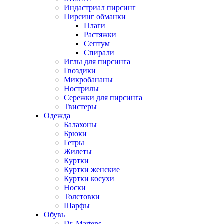
Индастриал пирсинг
Пирсинг обманки
Плаги
Растяжки
Септум
Спирали
Иглы для пирсинга
Гвоздики
Микробананы
Нострилы
Сережки для пирсинга
Твистеры
Одежда
Балахоны
Брюки
Гетры
Жилеты
Куртки
Куртки женские
Куртки косухи
Носки
Толстовки
Шарфы
Обувь
Dr. Martens