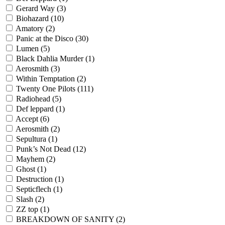
Gerard Way
(3)
Biohazard
(10)
Amatory
(2)
Panic at the Disco
(30)
Lumen
(5)
Black Dahlia Murder
(1)
Aerosmith
(3)
Within Temptation
(2)
Twenty One Pilots
(111)
Radiohead
(5)
Def leppard
(1)
Accept
(6)
Aerosmith
(2)
Sepultura
(1)
Punk’s Not Dead
(12)
Mayhem
(2)
Ghost
(1)
Destruction
(1)
Septicflech
(1)
Slash
(2)
ZZ top
(1)
BREAKDOWN OF SANITY
(2)