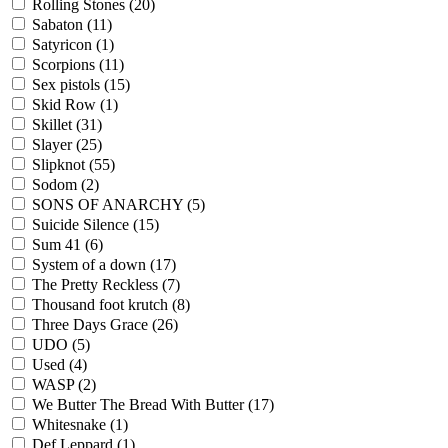
Rolling Stones
(20)
Sabaton
(11)
Satyricon
(1)
Scorpions
(11)
Sex pistols
(15)
Skid Row
(1)
Skillet
(31)
Slayer
(25)
Slipknot
(55)
Sodom
(2)
SONS OF ANARCHY
(5)
Suicide Silence
(15)
Sum 41
(6)
System of a down
(17)
The Pretty Reckless
(7)
Thousand foot krutch
(8)
Three Days Grace
(26)
UDO
(5)
Used
(4)
WASP
(2)
We Butter The Bread With Butter
(17)
Whitesnake
(1)
Def Leppard
(1)