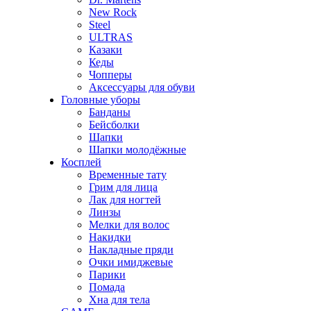
New Rock
Steel
ULTRAS
Казаки
Кеды
Чопперы
Аксессуары для обуви
Головные уборы
Банданы
Бейсболки
Шапки
Шапки молодёжные
Косплей
Временные тату
Грим для лица
Лак для ногтей
Линзы
Мелки для волос
Накидки
Накладные пряди
Очки имиджевые
Парики
Помада
Хна для тела