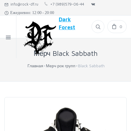
info@rock-df.ru
+7 (989)579-06-44
Ежедневно: 12:00 - 20:00
Dark
0
Forest
Мерч Black Sabbath
Главная
Мерч рок групп
Black Sabbath