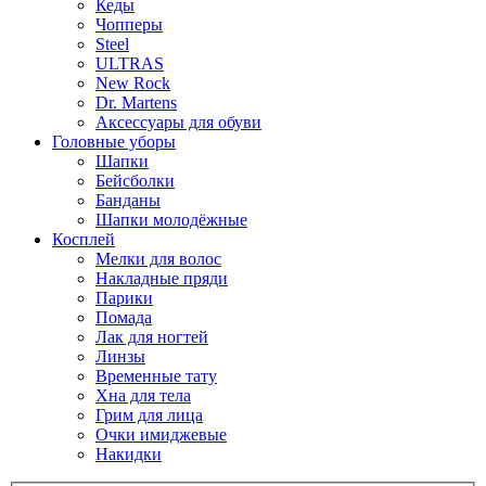
Кеды
Чопперы
Steel
ULTRAS
New Rock
Dr. Martens
Аксессуары для обуви
Головные уборы
Шапки
Бейсболки
Банданы
Шапки молодёжные
Косплей
Мелки для волос
Накладные пряди
Парики
Помада
Лак для ногтей
Линзы
Временные тату
Хна для тела
Грим для лица
Очки имиджевые
Накидки