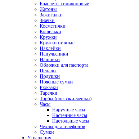
Браслеты силиконовые
Жетоны
Зажигалки
Значки
Косметички
Кошельки
Кружки
Кружки пивные
Наклейки
Напульсники
Нашивки
Обложки для паспорта
Пеналы
Подушки
Поясные сумки
Рюкзаки
Тарелки
Торбы (рюкзаки-мешки)
Часы
Наручные часы
Настенные часы
Настольные часы
Чехлы для телефонов
Сумки
Украшения