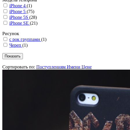
iPhone 4
(1)
iPhone 5
(75)
iPhone 5S
(28)
iPhone SE
(21)
Рисунок
с рок группами
(1)
Череп
(1)
Сортировать по:
Поступлениям
Имени
Цене