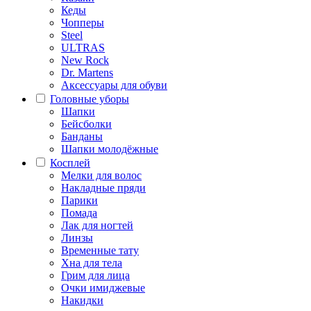
Кеды
Чопперы
Steel
ULTRAS
New Rock
Dr. Martens
Аксессуары для обуви
Головные уборы
Шапки
Бейсболки
Банданы
Шапки молодёжные
Косплей
Мелки для волос
Накладные пряди
Парики
Помада
Лак для ногтей
Линзы
Временные тату
Хна для тела
Грим для лица
Очки имиджевые
Накидки