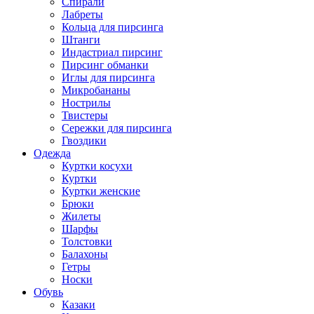
Спирали
Лабреты
Кольца для пирсинга
Штанги
Индастриал пирсинг
Пирсинг обманки
Иглы для пирсинга
Микробананы
Нострилы
Твистеры
Сережки для пирсинга
Гвоздики
Одежда
Куртки косухи
Куртки
Куртки женские
Брюки
Жилеты
Шарфы
Толстовки
Балахоны
Гетры
Носки
Обувь
Казаки