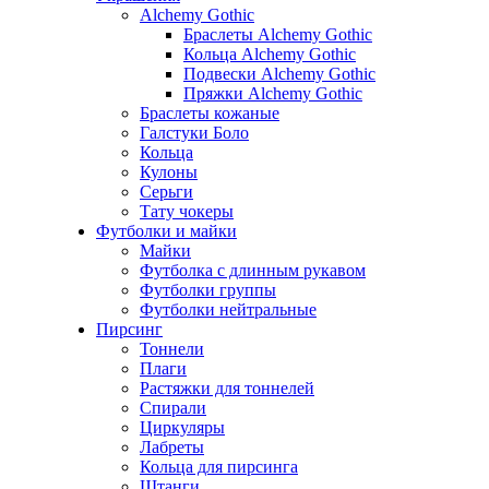
Alchemy Gothic
Браслеты Alchemy Gothic
Кольца Alchemy Gothic
Подвески Alchemy Gothic
Пряжки Alchemy Gothic
Браслеты кожаные
Галстуки Боло
Кольца
Кулоны
Серьги
Тату чокеры
Футболки и майки
Майки
Футболка с длинным рукавом
Футболки группы
Футболки нейтральные
Пирсинг
Тоннели
Плаги
Растяжки для тоннелей
Спирали
Циркуляры
Лабреты
Кольца для пирсинга
Штанги