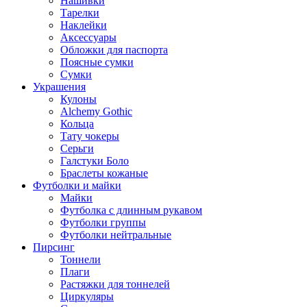
Нашивки
Тарелки
Наклейки
Аксессуары
Обложки для паспорта
Поясные сумки
Сумки
Украшения
Кулоны
Alchemy Gothic
Кольца
Тату чокеры
Серьги
Галстуки Боло
Браслеты кожаные
Футболки и майки
Майки
Футболка с длинным рукавом
Футболки группы
Футболки нейтральные
Пирсинг
Тоннели
Плаги
Растяжки для тоннелей
Циркуляры