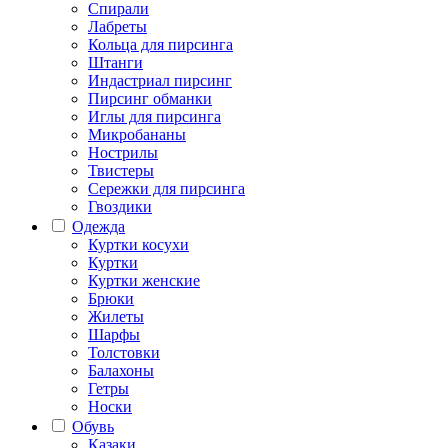
Спирали
Лабреты
Кольца для пирсинга
Штанги
Индастриал пирсинг
Пирсинг обманки
Иглы для пирсинга
Микробананы
Нострилы
Твистеры
Сережки для пирсинга
Гвоздики
Одежда
Куртки косухи
Куртки
Куртки женские
Брюки
Жилеты
Шарфы
Толстовки
Балахоны
Гетры
Носки
Обувь
Казаки