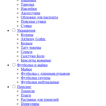
Нашивки
Тарелки
Наклейки
Аксессуары
Обложки для паспорта
Поясные сумки
Сумки
Украшения
Кулоны
Alchemy Gothic
Кольца
Тату чокеры
Серьги
Галстуки Боло
Браслеты кожаные
Футболки и майки
Майки
Футболка с длинным рукавом
Футболки группы
Футболки нейтральные
Пирсинг
Тоннели
Плаги
Растяжки для тоннелей
Циркуляры