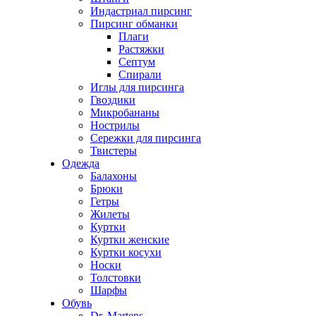
Индастриал пирсинг
Пирсинг обманки
Плаги
Растяжки
Септум
Спирали
Иглы для пирсинга
Гвоздики
Микробананы
Нострилы
Сережки для пирсинга
Твистеры
Одежда
Балахоны
Брюки
Гетры
Жилеты
Куртки
Куртки женские
Куртки косухи
Носки
Толстовки
Шарфы
Обувь
Dr. Martens