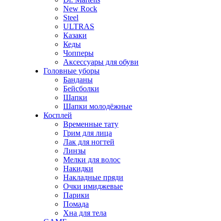
New Rock
Steel
ULTRAS
Казаки
Кеды
Чопперы
Аксессуары для обуви
Головные уборы
Банданы
Бейсболки
Шапки
Шапки молодёжные
Косплей
Временные тату
Грим для лица
Лак для ногтей
Линзы
Мелки для волос
Накидки
Накладные пряди
Очки имиджевые
Парики
Помада
Хна для тела