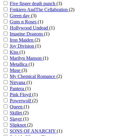
Five finger death punch
(3)
Frnkiero AndThe Cellabration
(2)
Green day
(3)
Guns n Roses
(1)
Hollywood Undead
(1)
Imagine Dragons
(1)
Iron Maiden
(2)
Joy Division
(1)
Kiss
(1)
Marilyn Manson
(1)
Metallica
(1)
Muse
(3)
My Chemical Romance
(2)
Nirvana
(1)
Pantera
(1)
Pink Floyd
(1)
Powerwolf
(2)
Queen
(1)
Skillet
(2)
Slayer
(1)
Slipknot
(2)
SONS OF ANARCHY
(1)