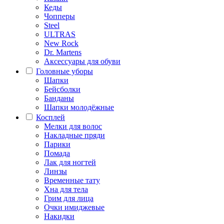
Кеды
Чопперы
Steel
ULTRAS
New Rock
Dr. Martens
Аксессуары для обуви
Головные уборы
Шапки
Бейсболки
Банданы
Шапки молодёжные
Косплей
Мелки для волос
Накладные пряди
Парики
Помада
Лак для ногтей
Линзы
Временные тату
Хна для тела
Грим для лица
Очки имиджевые
Накидки