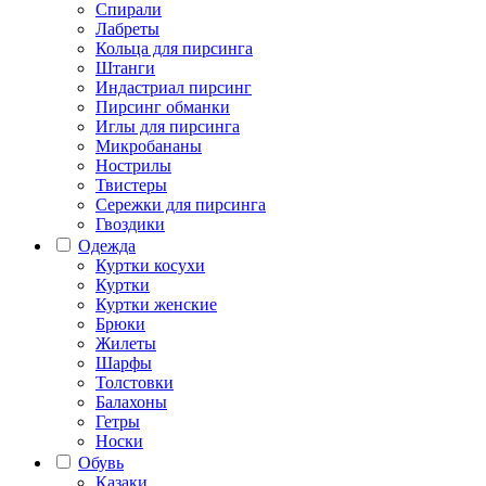
Спирали
Лабреты
Кольца для пирсинга
Штанги
Индастриал пирсинг
Пирсинг обманки
Иглы для пирсинга
Микробананы
Нострилы
Твистеры
Сережки для пирсинга
Гвоздики
Одежда
Куртки косухи
Куртки
Куртки женские
Брюки
Жилеты
Шарфы
Толстовки
Балахоны
Гетры
Носки
Обувь
Казаки