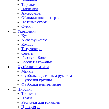
Нашивки
Тарелки
Наклейки
Аксессуары
Обложки для паспорта
Поясные сумки
Сумки
Украшения
Кулоны
Alchemy Gothic
Кольца
Тату чокеры
Серьги
Галстуки Боло
Браслеты кожаные
Футболки и майки
Майки
Футболка с длинным рукавом
Футболки группы
Футболки нейтральные
Пирсинг
Тоннели
Плаги
Растяжки для тоннелей
Циркуляры