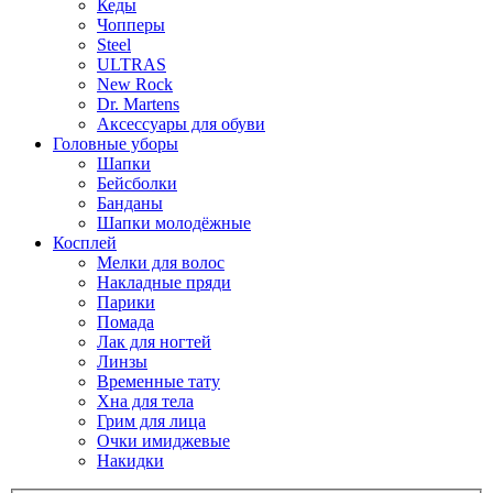
Кеды
Чопперы
Steel
ULTRAS
New Rock
Dr. Martens
Аксессуары для обуви
Головные уборы
Шапки
Бейсболки
Банданы
Шапки молодёжные
Косплей
Мелки для волос
Накладные пряди
Парики
Помада
Лак для ногтей
Линзы
Временные тату
Хна для тела
Грим для лица
Очки имиджевые
Накидки