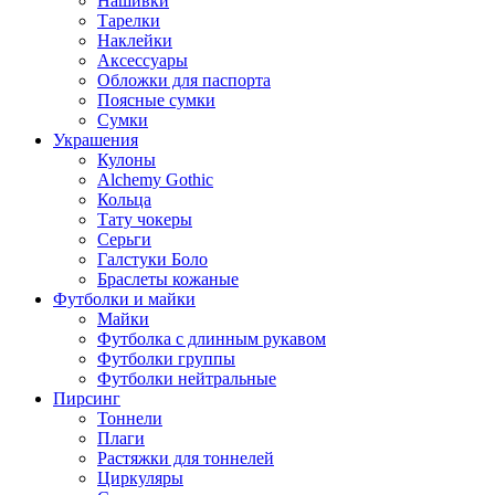
Нашивки
Тарелки
Наклейки
Аксессуары
Обложки для паспорта
Поясные сумки
Сумки
Украшения
Кулоны
Alchemy Gothic
Кольца
Тату чокеры
Серьги
Галстуки Боло
Браслеты кожаные
Футболки и майки
Майки
Футболка с длинным рукавом
Футболки группы
Футболки нейтральные
Пирсинг
Тоннели
Плаги
Растяжки для тоннелей
Циркуляры