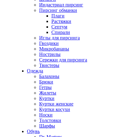
Индастриал пирсинг
Пирсинг обманки
Плаги
Растяжки
Септум
Спирали
Иглы для пирсинга
Гвоздики
Микробананы
Нострилы
Сережки для пирсинга
Твистеры
Одежда
Балахоны
Брюки
Гетры
Жилеты
Куртки
Куртки женские
Куртки косухи
Носки
Толстовки
Шарфы
Обувь
Dr. Martens