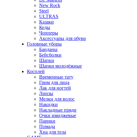
New Rock
Steel
ULTRAS
Казаки
Кеды
Чопперы
Аксессуары для обуви
Головные уборы
Банданы
Бейсболки
Шапки
Шапки молодёжные
Косплей
Временные тату
Грим для лица
Лак для ногтей
Линзы
Мелки для волос
Накидки
Накладные пряди
Очки имиджевые
Парики
Помада
Хна для тела