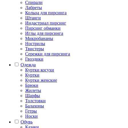
Спирали
Лабреты
Кольца для пирсинга
Штанги
Индастриал пирсинг
Пирсинг обманки
Иглы для пирсинга
Микробананы
Нострилы
Твистеры
Сережки для пирсинга
Гвоздики
Одежда
Куртки косухи
Куртки
Куртки женские
Брюки
Жилеты
Шарфы
Толстовки
Балахоны
Гетры
Носки
Обувь
Казаки