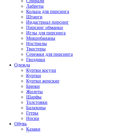
Спирали
Лабреты
Кольца для пирсинга
Штанги
Индастриал пирсинг
Пирсинг обманки
Иглы для пирсинга
Микробананы
Нострилы
Твистеры
Сережки для пирсинга
Гвоздики
Одежда
Куртки косухи
Куртки
Куртки женские
Брюки
Жилеты
Шарфы
Толстовки
Балахоны
Гетры
Носки
Обувь
Казаки