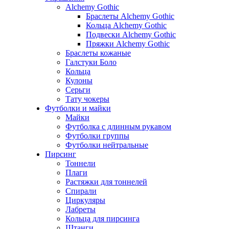
Alchemy Gothic
Браслеты Alchemy Gothic
Кольца Alchemy Gothic
Подвески Alchemy Gothic
Пряжки Alchemy Gothic
Браслеты кожаные
Галстуки Боло
Кольца
Кулоны
Серьги
Тату чокеры
Футболки и майки
Майки
Футболка с длинным рукавом
Футболки группы
Футболки нейтральные
Пирсинг
Тоннели
Плаги
Растяжки для тоннелей
Спирали
Циркуляры
Лабреты
Кольца для пирсинга
Штанги