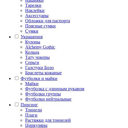
Нашивки
Тарелки
Наклейки
Аксессуары
Обложки для паспорта
Поясные сумки
Сумки
Украшения
Кулоны
Alchemy Gothic
Кольца
Тату чокеры
Серьги
Галстуки Боло
Браслеты кожаные
Футболки и майки
Майки
Футболка с длинным рукавом
Футболки группы
Футболки нейтральные
Пирсинг
Тоннели
Плаги
Растяжки для тоннелей
Циркуляры