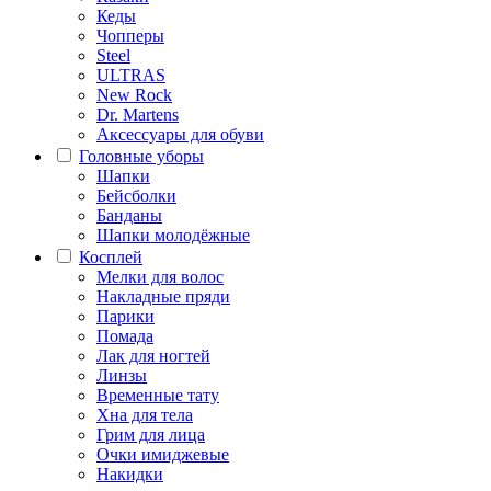
Кеды
Чопперы
Steel
ULTRAS
New Rock
Dr. Martens
Аксессуары для обуви
Головные уборы
Шапки
Бейсболки
Банданы
Шапки молодёжные
Косплей
Мелки для волос
Накладные пряди
Парики
Помада
Лак для ногтей
Линзы
Временные тату
Хна для тела
Грим для лица
Очки имиджевые
Накидки