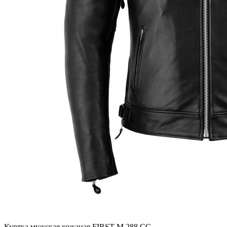
Куртка мужская кожаная FIRST M 288 CС