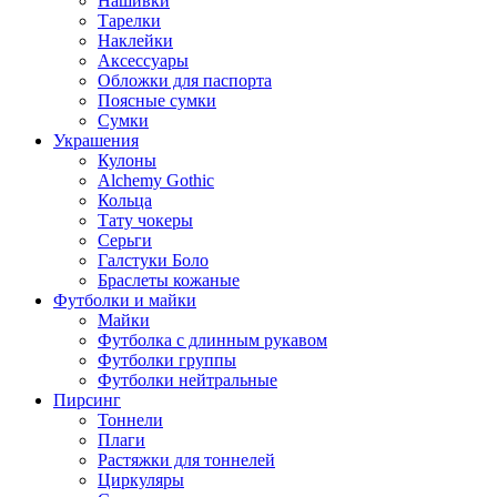
Нашивки
Тарелки
Наклейки
Аксессуары
Обложки для паспорта
Поясные сумки
Сумки
Украшения
Кулоны
Alchemy Gothic
Кольца
Тату чокеры
Серьги
Галстуки Боло
Браслеты кожаные
Футболки и майки
Майки
Футболка с длинным рукавом
Футболки группы
Футболки нейтральные
Пирсинг
Тоннели
Плаги
Растяжки для тоннелей
Циркуляры