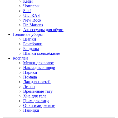
Кеды
Чопперы
Steel
ULTRAS
New Rock
Dr. Martens
Аксессуары для обуви
Головные уборы
Шапки
Бейсболки
Банданы
Шапки молодёжные
Косплей
Мелки для волос
Накладные пряди
Парики
Помада
Лак для ногтей
Линзы
Временные тату
Хна для тела
Грим для лица
Очки имиджевые
Накидки