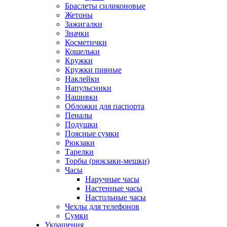
Браслеты силиконовые
Жетоны
Зажигалки
Значки
Косметички
Кошельки
Кружки
Кружки пивные
Наклейки
Напульсники
Нашивки
Обложки для паспорта
Пеналы
Подушки
Поясные сумки
Рюкзаки
Тарелки
Торбы (рюкзаки-мешки)
Часы
Наручные часы
Настенные часы
Настольные часы
Чехлы для телефонов
Сумки
Украшения