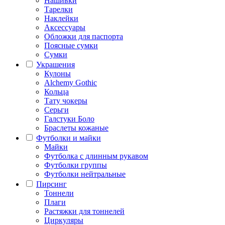
Нашивки
Тарелки
Наклейки
Аксессуары
Обложки для паспорта
Поясные сумки
Сумки
Украшения
Кулоны
Alchemy Gothic
Кольца
Тату чокеры
Серьги
Галстуки Боло
Браслеты кожаные
Футболки и майки
Майки
Футболка с длинным рукавом
Футболки группы
Футболки нейтральные
Пирсинг
Тоннели
Плаги
Растяжки для тоннелей
Циркуляры