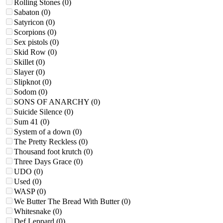
Rolling Stones
(0)
Sabaton
(0)
Satyricon
(0)
Scorpions
(0)
Sex pistols
(0)
Skid Row
(0)
Skillet
(0)
Slayer
(0)
Slipknot
(0)
Sodom
(0)
SONS OF ANARCHY
(0)
Suicide Silence
(0)
Sum 41
(0)
System of a down
(0)
The Pretty Reckless
(0)
Thousand foot krutch
(0)
Three Days Grace
(0)
UDO
(0)
Used
(0)
WASP
(0)
We Butter The Bread With Butter
(0)
Whitesnake
(0)
Def Leppard
(0)