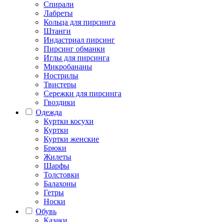
Спирали
Лабреты
Кольца для пирсинга
Штанги
Индастриал пирсинг
Пирсинг обманки
Иглы для пирсинга
Микробананы
Нострилы
Твистеры
Сережки для пирсинга
Гвоздики
Одежда
Куртки косухи
Куртки
Куртки женские
Брюки
Жилеты
Шарфы
Толстовки
Балахоны
Гетры
Носки
Обувь
Казаки