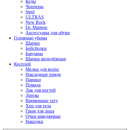
Кеды
Чопперы
Steel
ULTRAS
New Rock
Dr. Martens
Аксессуары для обуви
Головные уборы
Шапки
Бейсболки
Банданы
Шапки молодёжные
Косплей
Мелки для волос
Накладные пряди
Парики
Помада
Лак для ногтей
Линзы
Временные тату
Хна для тела
Грим для лица
Очки имиджевые
Накидки