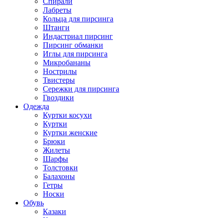
Спирали
Лабреты
Кольца для пирсинга
Штанги
Индастриал пирсинг
Пирсинг обманки
Иглы для пирсинга
Микробананы
Нострилы
Твистеры
Сережки для пирсинга
Гвоздики
Одежда
Куртки косухи
Куртки
Куртки женские
Брюки
Жилеты
Шарфы
Толстовки
Балахоны
Гетры
Носки
Обувь
Казаки