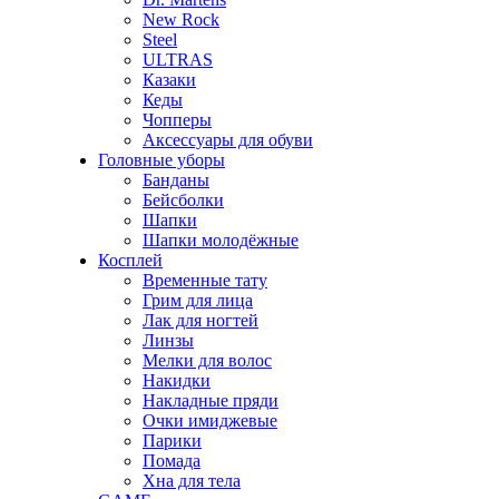
New Rock
Steel
ULTRAS
Казаки
Кеды
Чопперы
Аксессуары для обуви
Головные уборы
Банданы
Бейсболки
Шапки
Шапки молодёжные
Косплей
Временные тату
Грим для лица
Лак для ногтей
Линзы
Мелки для волос
Накидки
Накладные пряди
Очки имиджевые
Парики
Помада
Хна для тела