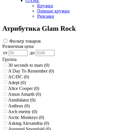
GAME
Кружки
Пивные кружки
Рюкзаки
Атрибутика Glam Rock
Фильтр товаров
Розничная цена
от
до
Группа
30 seconds to mars
(0)
A Day To Remember
(0)
AC/DC
(0)
Adept
(0)
Alice Cooper
(0)
Amon Amarth
(0)
Annihilator
(0)
Anthrax
(0)
Arch enemy
(0)
Arctic Monkeys
(0)
Asking Alexandria
(0)
Avenged Sevenfold
(0)