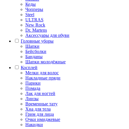
Кеды
Чопперы
Steel
ULTRAS
New Rock
Dr. Martens
Аксессуары для обуви
Головные уборы
Шапки
Бейсболки
Банданы
Шапки молодёжные
Косплей
Мелки для волос
Накладные пряди
Парики
Помада
Лак для ногтей
Линзы
Временные тату
Хна для тела
Грим для лица
Очки имиджевые
Накидки