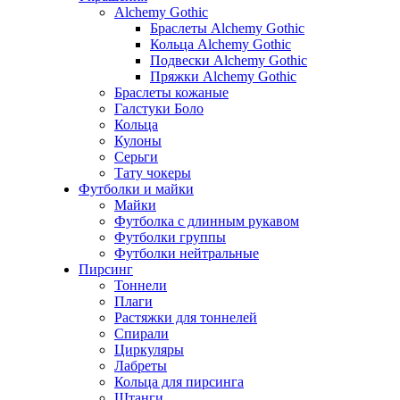
Alchemy Gothic
Браслеты Alchemy Gothic
Кольца Alchemy Gothic
Подвески Alchemy Gothic
Пряжки Alchemy Gothic
Браслеты кожаные
Галстуки Боло
Кольца
Кулоны
Серьги
Тату чокеры
Футболки и майки
Майки
Футболка с длинным рукавом
Футболки группы
Футболки нейтральные
Пирсинг
Тоннели
Плаги
Растяжки для тоннелей
Спирали
Циркуляры
Лабреты
Кольца для пирсинга
Штанги