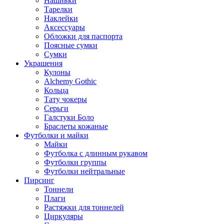
Нашивки
Тарелки
Наклейки
Аксессуары
Обложки для паспорта
Поясные сумки
Сумки
Украшения
Кулоны
Alchemy Gothic
Кольца
Тату чокеры
Серьги
Галстуки Боло
Браслеты кожаные
Футболки и майки
Майки
Футболка с длинным рукавом
Футболки группы
Футболки нейтральные
Пирсинг
Тоннели
Плаги
Растяжки для тоннелей
Циркуляры