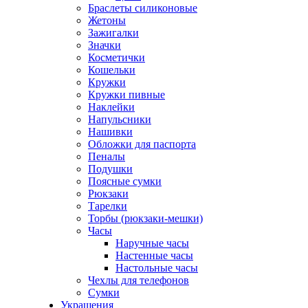
Браслеты силиконовые
Жетоны
Зажигалки
Значки
Косметички
Кошельки
Кружки
Кружки пивные
Наклейки
Напульсники
Нашивки
Обложки для паспорта
Пеналы
Подушки
Поясные сумки
Рюкзаки
Тарелки
Торбы (рюкзаки-мешки)
Часы
Наручные часы
Настенные часы
Настольные часы
Чехлы для телефонов
Сумки
Украшения