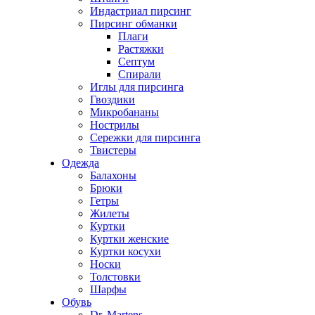
Индастриал пирсинг
Пирсинг обманки
Плаги
Растяжки
Септум
Спирали
Иглы для пирсинга
Гвоздики
Микробананы
Нострилы
Сережки для пирсинга
Твистеры
Одежда
Балахоны
Брюки
Гетры
Жилеты
Куртки
Куртки женские
Куртки косухи
Носки
Толстовки
Шарфы
Обувь
Dr. Martens