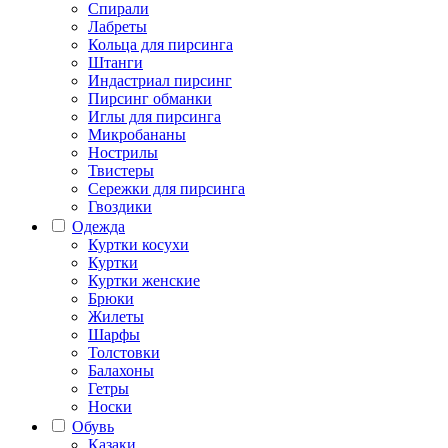
Спирали
Лабреты
Кольца для пирсинга
Штанги
Индастриал пирсинг
Пирсинг обманки
Иглы для пирсинга
Микробананы
Нострилы
Твистеры
Сережки для пирсинга
Гвоздики
Одежда
Куртки косухи
Куртки
Куртки женские
Брюки
Жилеты
Шарфы
Толстовки
Балахоны
Гетры
Носки
Обувь
Казаки