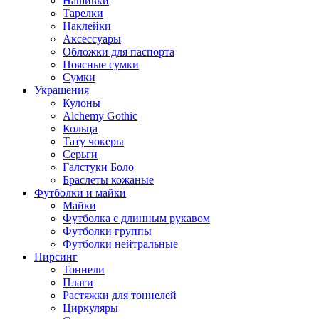
Нашивки
Тарелки
Наклейки
Аксессуары
Обложки для паспорта
Поясные сумки
Сумки
Украшения
Кулоны
Alchemy Gothic
Кольца
Тату чокеры
Серьги
Галстуки Боло
Браслеты кожаные
Футболки и майки
Майки
Футболка с длинным рукавом
Футболки группы
Футболки нейтральные
Пирсинг
Тоннели
Плаги
Растяжки для тоннелей
Циркуляры