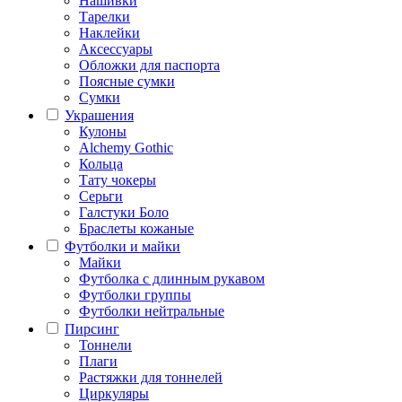
Нашивки
Тарелки
Наклейки
Аксессуары
Обложки для паспорта
Поясные сумки
Сумки
Украшения
Кулоны
Alchemy Gothic
Кольца
Тату чокеры
Серьги
Галстуки Боло
Браслеты кожаные
Футболки и майки
Майки
Футболка с длинным рукавом
Футболки группы
Футболки нейтральные
Пирсинг
Тоннели
Плаги
Растяжки для тоннелей
Циркуляры