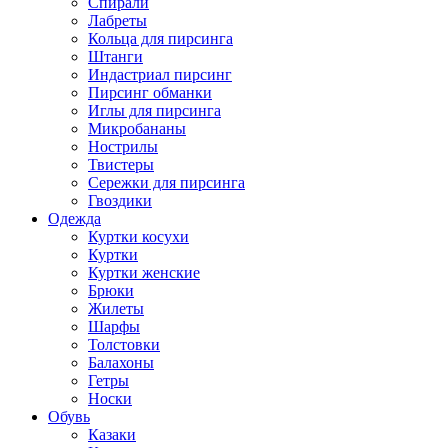
Спирали
Лабреты
Кольца для пирсинга
Штанги
Индастриал пирсинг
Пирсинг обманки
Иглы для пирсинга
Микробананы
Нострилы
Твистеры
Сережки для пирсинга
Гвоздики
Одежда
Куртки косухи
Куртки
Куртки женские
Брюки
Жилеты
Шарфы
Толстовки
Балахоны
Гетры
Носки
Обувь
Казаки