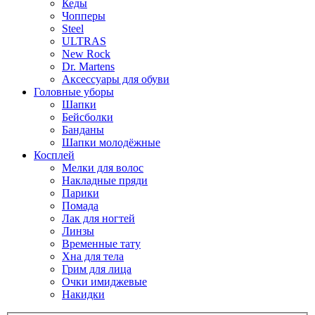
Кеды
Чопперы
Steel
ULTRAS
New Rock
Dr. Martens
Аксессуары для обуви
Головные уборы
Шапки
Бейсболки
Банданы
Шапки молодёжные
Косплей
Мелки для волос
Накладные пряди
Парики
Помада
Лак для ногтей
Линзы
Временные тату
Хна для тела
Грим для лица
Очки имиджевые
Накидки