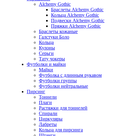
Alchemy Gothic
Браслеты Alchemy Gothic
Кольца Alchemy Gothic
Подвески Alchemy Gothic
Пряжки Alchemy Gothic
Браслеты кожаные
Галстуки Боло
Кольца
Кулоны
Серьги
Тату чокеры
Футболки и майки
Майки
Футболка с длинным рукавом
Футболки группы
Футболки нейтральные
Пирсинг
Тоннели
Плаги
Растяжки для тоннелей
Спирали
Циркуляры
Лабреты
Кольца для пирсинга
Штанги