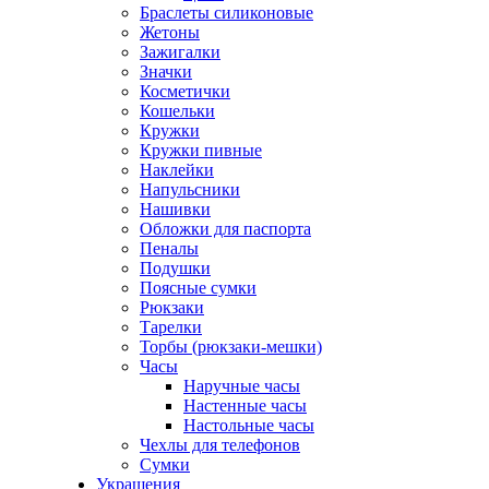
Браслеты силиконовые
Жетоны
Зажигалки
Значки
Косметички
Кошельки
Кружки
Кружки пивные
Наклейки
Напульсники
Нашивки
Обложки для паспорта
Пеналы
Подушки
Поясные сумки
Рюкзаки
Тарелки
Торбы (рюкзаки-мешки)
Часы
Наручные часы
Настенные часы
Настольные часы
Чехлы для телефонов
Сумки
Украшения