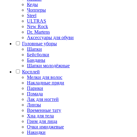
Кеды
Чопперы
Steel
ULTRAS
New Rock
Dr. Martens
Аксессуары для обуви
Головные уборы
Шапки
Бейсболки
Банданы
Шапки молодёжные
Косплей
Мелки для волос
Накладные пряди
Парики
Помада
Лак для ногтей
Линзы
Временные тату
Хна для тела
Грим для лица
Очки имиджевые
Накидки