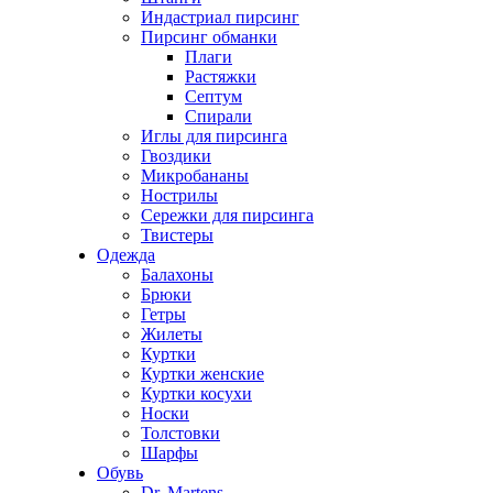
Индастриал пирсинг
Пирсинг обманки
Плаги
Растяжки
Септум
Спирали
Иглы для пирсинга
Гвоздики
Микробананы
Нострилы
Сережки для пирсинга
Твистеры
Одежда
Балахоны
Брюки
Гетры
Жилеты
Куртки
Куртки женские
Куртки косухи
Носки
Толстовки
Шарфы
Обувь
Dr. Martens