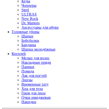
Кеды
Чопперы
Steel
ULTRAS
New Rock
Dr. Martens
Аксессуары для обуви
Головные уборы
Шапки
Бейсболки
Банданы
Шапки молодёжные
Косплей
Мелки для волос
Накладные пряди
Парики
Помада
Лак для ногтей
Линзы
Временные тату
Хна для тела
Грим для лица
Очки имиджевые
Накидки