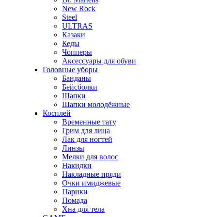
New Rock
Steel
ULTRAS
Казаки
Кеды
Чопперы
Аксессуары для обуви
Головные уборы
Банданы
Бейсболки
Шапки
Шапки молодёжные
Косплей
Временные тату
Грим для лица
Лак для ногтей
Линзы
Мелки для волос
Накидки
Накладные пряди
Очки имиджевые
Парики
Помада
Хна для тела