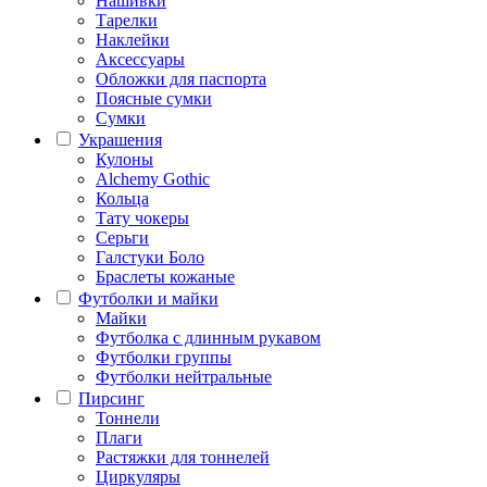
Нашивки
Тарелки
Наклейки
Аксессуары
Обложки для паспорта
Поясные сумки
Сумки
Украшения
Кулоны
Alchemy Gothic
Кольца
Тату чокеры
Серьги
Галстуки Боло
Браслеты кожаные
Футболки и майки
Майки
Футболка с длинным рукавом
Футболки группы
Футболки нейтральные
Пирсинг
Тоннели
Плаги
Растяжки для тоннелей
Циркуляры