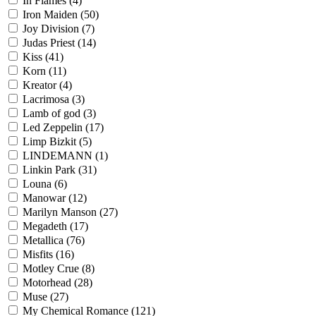
In Flames
(4)
Iron Maiden
(50)
Joy Division
(7)
Judas Priest
(14)
Kiss
(41)
Korn
(11)
Kreator
(4)
Lacrimosa
(3)
Lamb of god
(3)
Led Zeppelin
(17)
Limp Bizkit
(5)
LINDEMANN
(1)
Linkin Park
(31)
Louna
(6)
Manowar
(12)
Marilyn Manson
(27)
Megadeth
(17)
Metallica
(76)
Misfits
(16)
Motley Crue
(8)
Motorhead
(28)
Muse
(27)
My Chemical Romance
(121)