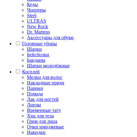
Кеды
Чопперы
Steel
ULTRAS
New Rock
Dr. Martens
Аксессуары для обуви
Головные уборы
Шапки
Бейсболки
Банданы
Шапки молодёжные
Косплей
Мелки для волос
Накладные пряди
Парики
Помада
Лак для ногтей
Линзы
Временные тату
Хна для тела
Грим для лица
Очки имиджевые
Накидки