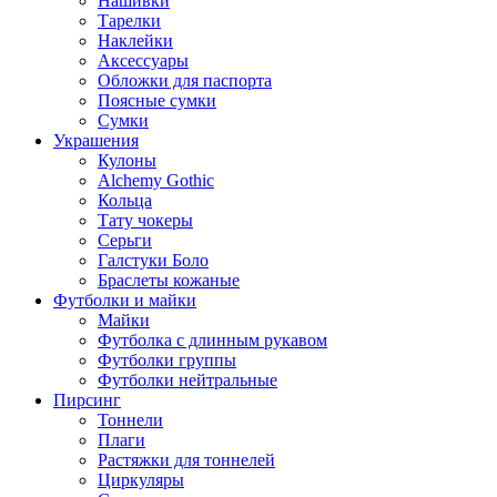
Нашивки
Тарелки
Наклейки
Аксессуары
Обложки для паспорта
Поясные сумки
Сумки
Украшения
Кулоны
Alchemy Gothic
Кольца
Тату чокеры
Серьги
Галстуки Боло
Браслеты кожаные
Футболки и майки
Майки
Футболка с длинным рукавом
Футболки группы
Футболки нейтральные
Пирсинг
Тоннели
Плаги
Растяжки для тоннелей
Циркуляры