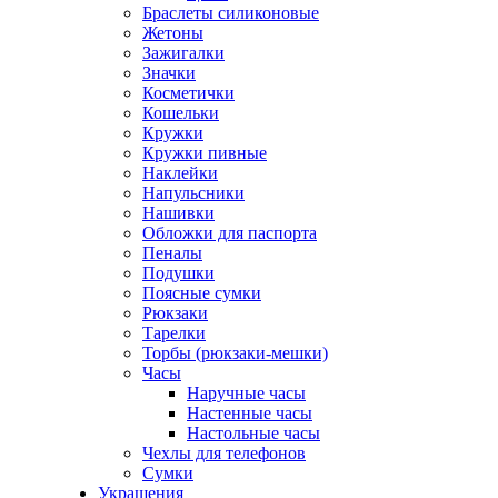
Браслеты силиконовые
Жетоны
Зажигалки
Значки
Косметички
Кошельки
Кружки
Кружки пивные
Наклейки
Напульсники
Нашивки
Обложки для паспорта
Пеналы
Подушки
Поясные сумки
Рюкзаки
Тарелки
Торбы (рюкзаки-мешки)
Часы
Наручные часы
Настенные часы
Настольные часы
Чехлы для телефонов
Сумки
Украшения