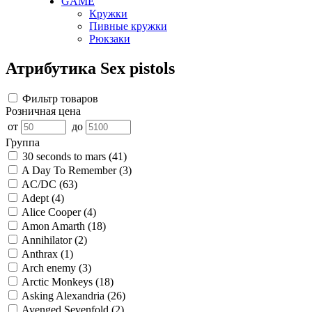
GAME
Кружки
Пивные кружки
Рюкзаки
Атрибутика Sex pistols
Фильтр товаров
Розничная цена
от
до
Группа
30 seconds to mars
(41)
A Day To Remember
(3)
AC/DC
(63)
Adept
(4)
Alice Cooper
(4)
Amon Amarth
(18)
Annihilator
(2)
Anthrax
(1)
Arch enemy
(3)
Arctic Monkeys
(18)
Asking Alexandria
(26)
Avenged Sevenfold
(2)