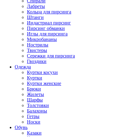
Спирали
Лабреты
Кольца для пирсинга
Штанги
Индастриал пирсинг
Пирсинг обманки
Иглы для пирсинга
Микробананы
Нострилы
Твистеры
Сережки для пирсинга
Гвоздики
Одежда
Куртки косухи
Куртки
Куртки женские
Брюки
Жилеты
Шарфы
Толстовки
Балахоны
Гетры
Носки
Обувь
Казаки