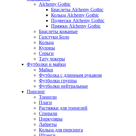
Alchemy Gothic
Браслеты Alchemy Gothic
Кольца Alchemy Gothic
Подвески Alchemy Gothic
Пряжки Alchemy Gothic
Браслеты кожаные
Галстуки Боло
Кольца
Кулоны
Серьги
Тату чокеры
Футболки и майки
Майки
Футболка с длинным рукавом
Футболки группы
Футболки нейтральные
Пирсинг
Тоннели
Плаги
Растяжки для тоннелей
Спирали
Циркуляры
Лабреты
Кольца для пирсинга
Штанги