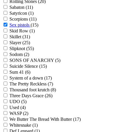
Rolling Stones
(20)
Sabaton
(11)
Satyricon
(1)
Scorpions
(11)
Sex pistols
(15)
Skid Row
(1)
Skillet
(31)
Slayer
(25)
Slipknot
(55)
Sodom
(2)
SONS OF ANARCHY
(5)
Suicide Silence
(15)
Sum 41
(6)
System of a down
(17)
The Pretty Reckless
(7)
Thousand foot krutch
(8)
Three Days Grace
(26)
UDO
(5)
Used
(4)
WASP
(2)
We Butter The Bread With Butter
(17)
Whitesnake
(1)
Def Leppard
(1)