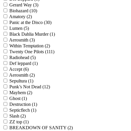
Gerard Way
(3)
Biohazard
(10)
Amatory
(2)
Panic at the Disco
(30)
Lumen
(5)
Black Dahlia Murder
(1)
Aerosmith
(3)
Within Temptation
(2)
Twenty One Pilots
(111)
Radiohead
(5)
Def leppard
(1)
Accept
(6)
Aerosmith
(2)
Sepultura
(1)
Punk’s Not Dead
(12)
Mayhem
(2)
Ghost
(1)
Destruction
(1)
Septicflech
(1)
Slash
(2)
ZZ top
(1)
BREAKDOWN OF SANITY
(2)