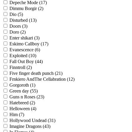
Depeche Mode
(17)
Dimmu Borgir
(2)
Dio
(5)
Disturbed
(13)
Doors
(3)
Doro
(2)
Enter shikari
(3)
Eskimo Callboy
(17)
Evanescence
(6)
Exploited
(10)
Fall Out Boy
(44)
Finntroll
(2)
Five finger death punch
(21)
Frnkiero AndThe Cellabration
(12)
Gorgoroth
(1)
Green day
(55)
Guns n Roses
(23)
Hatebreed
(2)
Helloween
(4)
Him
(7)
Hollywood Undead
(31)
Imagine Dragons
(43)