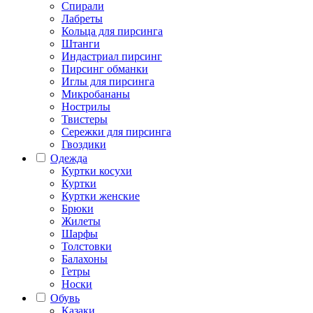
Спирали
Лабреты
Кольца для пирсинга
Штанги
Индастриал пирсинг
Пирсинг обманки
Иглы для пирсинга
Микробананы
Нострилы
Твистеры
Сережки для пирсинга
Гвоздики
Одежда
Куртки косухи
Куртки
Куртки женские
Брюки
Жилеты
Шарфы
Толстовки
Балахоны
Гетры
Носки
Обувь
Казаки