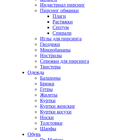
Индастриал пирсинг
Пирсинг обманки
Плаги
Растяжки
Септум
Спирали
Иглы для пирсинга
Гвоздики
Микробананы
Нострилы
Сережки для пирсинга
Твистеры
Одежда
Балахоны
Брюки
Гетры
Жилеты
Куртки
Куртки женские
Куртки косухи
Носки
Толстовки
Шарфы
Обувь
Dr. Martens