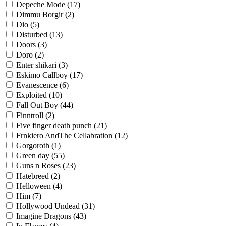
Depeche Mode
(17)
Dimmu Borgir
(2)
Dio
(5)
Disturbed
(13)
Doors
(3)
Doro
(2)
Enter shikari
(3)
Eskimo Callboy
(17)
Evanescence
(6)
Exploited
(10)
Fall Out Boy
(44)
Finntroll
(2)
Five finger death punch
(21)
Frnkiero AndThe Cellabration
(12)
Gorgoroth
(1)
Green day
(55)
Guns n Roses
(23)
Hatebreed
(2)
Helloween
(4)
Him
(7)
Hollywood Undead
(31)
Imagine Dragons
(43)