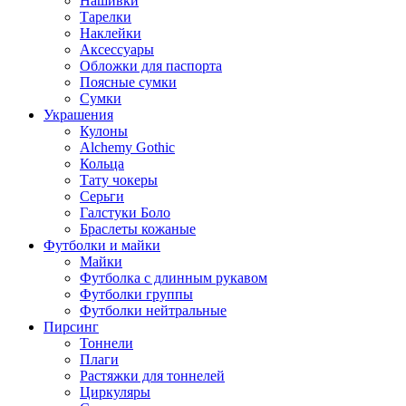
Нашивки
Тарелки
Наклейки
Аксессуары
Обложки для паспорта
Поясные сумки
Сумки
Украшения
Кулоны
Alchemy Gothic
Кольца
Тату чокеры
Серьги
Галстуки Боло
Браслеты кожаные
Футболки и майки
Майки
Футболка с длинным рукавом
Футболки группы
Футболки нейтральные
Пирсинг
Тоннели
Плаги
Растяжки для тоннелей
Циркуляры