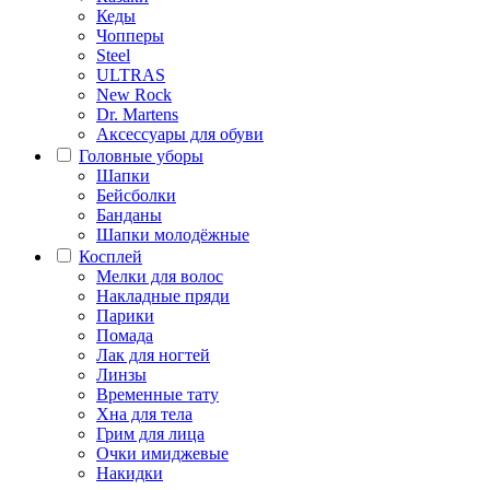
Кеды
Чопперы
Steel
ULTRAS
New Rock
Dr. Martens
Аксессуары для обуви
Головные уборы
Шапки
Бейсболки
Банданы
Шапки молодёжные
Косплей
Мелки для волос
Накладные пряди
Парики
Помада
Лак для ногтей
Линзы
Временные тату
Хна для тела
Грим для лица
Очки имиджевые
Накидки