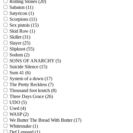
Rolling Stones
(20)
Sabaton
(11)
Satyricon
(1)
Scorpions
(11)
Sex pistols
(15)
Skid Row
(1)
Skillet
(31)
Slayer
(25)
Slipknot
(55)
Sodom
(2)
SONS OF ANARCHY
(5)
Suicide Silence
(15)
Sum 41
(6)
System of a down
(17)
The Pretty Reckless
(7)
Thousand foot krutch
(8)
Three Days Grace
(26)
UDO
(5)
Used
(4)
WASP
(2)
We Butter The Bread With Butter
(17)
Whitesnake
(1)
Def Leppard
(1)