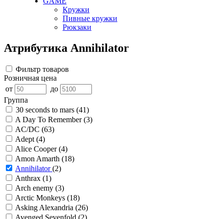
GAME
Кружки
Пивные кружки
Рюкзаки
Атрибутика Annihilator
Фильтр товаров
Розничная цена
от
до
Группа
30 seconds to mars
(41)
A Day To Remember
(3)
AC/DC
(63)
Adept
(4)
Alice Cooper
(4)
Amon Amarth
(18)
Annihilator
(2)
Anthrax
(1)
Arch enemy
(3)
Arctic Monkeys
(18)
Asking Alexandria
(26)
Avenged Sevenfold
(2)