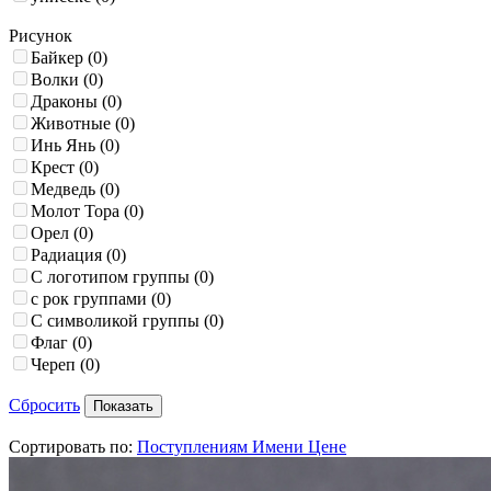
Рисунок
Байкер
(0)
Волки
(0)
Драконы
(0)
Животные
(0)
Инь Янь
(0)
Крест
(0)
Медведь
(0)
Молот Тора
(0)
Орел
(0)
Радиация
(0)
С логотипом группы
(0)
с рок группами
(0)
С символикой группы
(0)
Флаг
(0)
Череп
(0)
Сбросить
Сортировать по:
Поступлениям
Имени
Цене