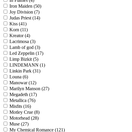
In Flames
(4)
Iron Maiden
(50)
Joy Division
(7)
Judas Priest
(14)
Kiss
(41)
Korn
(11)
Kreator
(4)
Lacrimosa
(3)
Lamb of god
(3)
Led Zeppelin
(17)
Limp Bizkit
(5)
LINDEMANN
(1)
Linkin Park
(31)
Louna
(6)
Manowar
(12)
Marilyn Manson
(27)
Megadeth
(17)
Metallica
(76)
Misfits
(16)
Motley Crue
(8)
Motorhead
(28)
Muse
(27)
My Chemical Romance
(121)