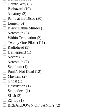
Gerard Way
(3)
Biohazard
(10)
Amatory
(2)
Panic at the Disco
(30)
Lumen
(5)
Black Dahlia Murder
(1)
Aerosmith
(3)
Within Temptation
(2)
Twenty One Pilots
(111)
Radiohead
(5)
Def leppard
(1)
Accept
(6)
Aerosmith
(2)
Sepultura
(1)
Punk’s Not Dead
(12)
Mayhem
(2)
Ghost
(1)
Destruction
(1)
Septicflech
(1)
Slash
(2)
ZZ top
(1)
BREAKDOWN OF SANITY
(2)