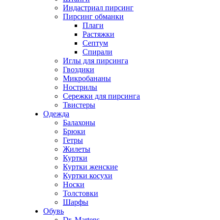
Индастриал пирсинг
Пирсинг обманки
Плаги
Растяжки
Септум
Спирали
Иглы для пирсинга
Гвоздики
Микробананы
Нострилы
Сережки для пирсинга
Твистеры
Одежда
Балахоны
Брюки
Гетры
Жилеты
Куртки
Куртки женские
Куртки косухи
Носки
Толстовки
Шарфы
Обувь
Dr. Martens