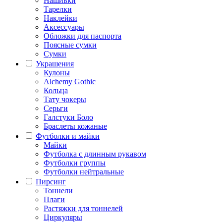
Нашивки
Тарелки
Наклейки
Аксессуары
Обложки для паспорта
Поясные сумки
Сумки
Украшения
Кулоны
Alchemy Gothic
Кольца
Тату чокеры
Серьги
Галстуки Боло
Браслеты кожаные
Футболки и майки
Майки
Футболка с длинным рукавом
Футболки группы
Футболки нейтральные
Пирсинг
Тоннели
Плаги
Растяжки для тоннелей
Циркуляры