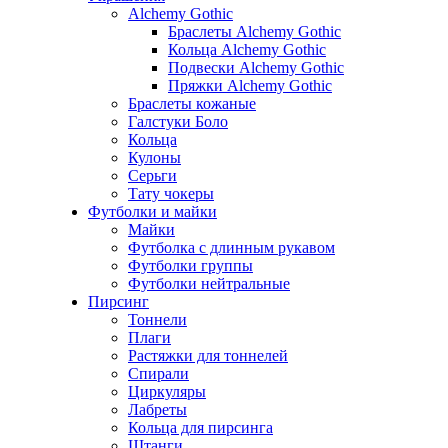
Alchemy Gothic
Браслеты Alchemy Gothic
Кольца Alchemy Gothic
Подвески Alchemy Gothic
Пряжки Alchemy Gothic
Браслеты кожаные
Галстуки Боло
Кольца
Кулоны
Серьги
Тату чокеры
Футболки и майки
Майки
Футболка с длинным рукавом
Футболки группы
Футболки нейтральные
Пирсинг
Тоннели
Плаги
Растяжки для тоннелей
Спирали
Циркуляры
Лабреты
Кольца для пирсинга
Штанги