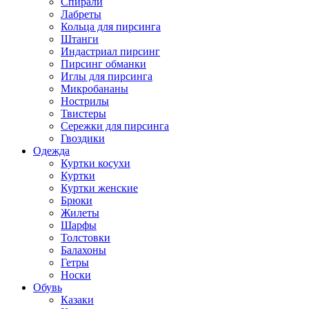
Спирали
Лабреты
Кольца для пирсинга
Штанги
Индастриал пирсинг
Пирсинг обманки
Иглы для пирсинга
Микробананы
Нострилы
Твистеры
Сережки для пирсинга
Гвоздики
Одежда
Куртки косухи
Куртки
Куртки женские
Брюки
Жилеты
Шарфы
Толстовки
Балахоны
Гетры
Носки
Обувь
Казаки