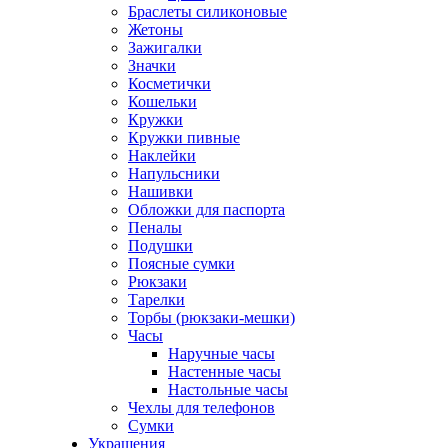
Браслеты силиконовые
Жетоны
Зажигалки
Значки
Косметички
Кошельки
Кружки
Кружки пивные
Наклейки
Напульсники
Нашивки
Обложки для паспорта
Пеналы
Подушки
Поясные сумки
Рюкзаки
Тарелки
Торбы (рюкзаки-мешки)
Часы
Наручные часы
Настенные часы
Настольные часы
Чехлы для телефонов
Сумки
Украшения