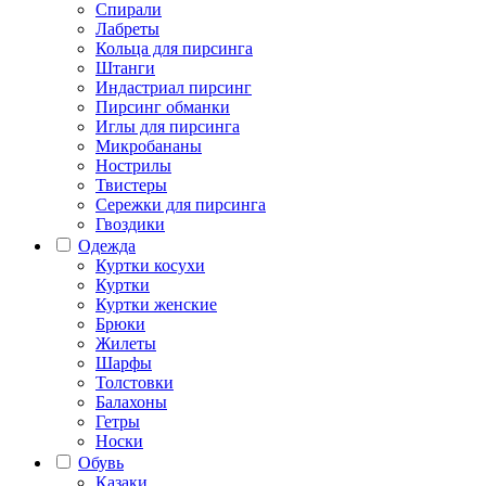
Спирали
Лабреты
Кольца для пирсинга
Штанги
Индастриал пирсинг
Пирсинг обманки
Иглы для пирсинга
Микробананы
Нострилы
Твистеры
Сережки для пирсинга
Гвоздики
Одежда
Куртки косухи
Куртки
Куртки женские
Брюки
Жилеты
Шарфы
Толстовки
Балахоны
Гетры
Носки
Обувь
Казаки