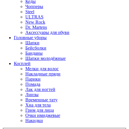
Кеды
Чопперы
Steel
ULTRAS
New Rock
Dr. Martens
Аксессуары для обуви
Головные уборы
Шапки
Бейсболки
Банданы
Шапки молодёжные
Косплей
Мелки для волос
Накладные пряди
Парики
Помада
Лак для ногтей
Линзы
Временные тату
Хна для тела
Грим для лица
Очки имиджевые
Накидки