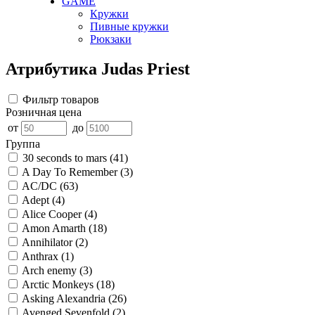
GAME
Кружки
Пивные кружки
Рюкзаки
Атрибутика Judas Priest
Фильтр товаров
Розничная цена
от
до
Группа
30 seconds to mars
(41)
A Day To Remember
(3)
AC/DC
(63)
Adept
(4)
Alice Cooper
(4)
Amon Amarth
(18)
Annihilator
(2)
Anthrax
(1)
Arch enemy
(3)
Arctic Monkeys
(18)
Asking Alexandria
(26)
Avenged Sevenfold
(2)