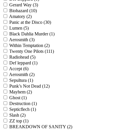
Gerard Way
(3)
Biohazard
(10)
Amatory
(2)
Panic at the Disco
(30)
Lumen
(5)
Black Dahlia Murder
(1)
Aerosmith
(3)
Within Temptation
(2)
Twenty One Pilots
(111)
Radiohead
(5)
Def leppard
(1)
Accept
(6)
Aerosmith
(2)
Sepultura
(1)
Punk’s Not Dead
(12)
Mayhem
(2)
Ghost
(1)
Destruction
(1)
Septicflech
(1)
Slash
(2)
ZZ top
(1)
BREAKDOWN OF SANITY
(2)