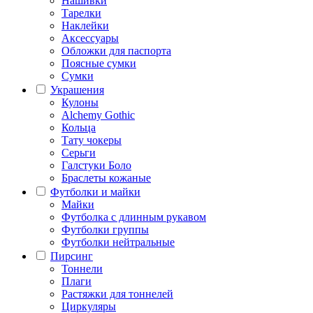
Нашивки
Тарелки
Наклейки
Аксессуары
Обложки для паспорта
Поясные сумки
Сумки
Украшения
Кулоны
Alchemy Gothic
Кольца
Тату чокеры
Серьги
Галстуки Боло
Браслеты кожаные
Футболки и майки
Майки
Футболка с длинным рукавом
Футболки группы
Футболки нейтральные
Пирсинг
Тоннели
Плаги
Растяжки для тоннелей
Циркуляры