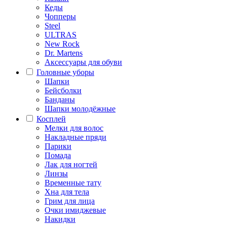
Кеды
Чопперы
Steel
ULTRAS
New Rock
Dr. Martens
Аксессуары для обуви
Головные уборы
Шапки
Бейсболки
Банданы
Шапки молодёжные
Косплей
Мелки для волос
Накладные пряди
Парики
Помада
Лак для ногтей
Линзы
Временные тату
Хна для тела
Грим для лица
Очки имиджевые
Накидки