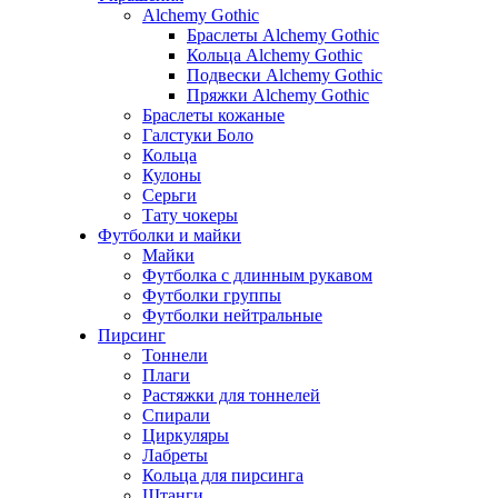
Alchemy Gothic
Браслеты Alchemy Gothic
Кольца Alchemy Gothic
Подвески Alchemy Gothic
Пряжки Alchemy Gothic
Браслеты кожаные
Галстуки Боло
Кольца
Кулоны
Серьги
Тату чокеры
Футболки и майки
Майки
Футболка с длинным рукавом
Футболки группы
Футболки нейтральные
Пирсинг
Тоннели
Плаги
Растяжки для тоннелей
Спирали
Циркуляры
Лабреты
Кольца для пирсинга
Штанги