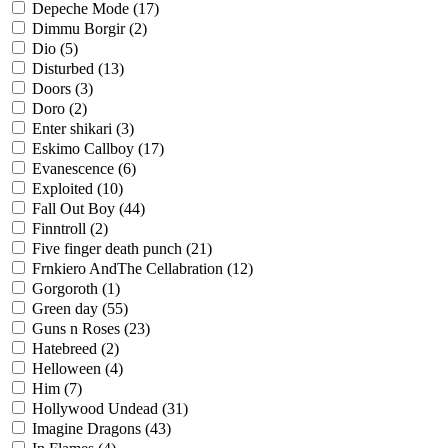
Depeche Mode
(17)
Dimmu Borgir
(2)
Dio
(5)
Disturbed
(13)
Doors
(3)
Doro
(2)
Enter shikari
(3)
Eskimo Callboy
(17)
Evanescence
(6)
Exploited
(10)
Fall Out Boy
(44)
Finntroll
(2)
Five finger death punch
(21)
Frnkiero AndThe Cellabration
(12)
Gorgoroth
(1)
Green day
(55)
Guns n Roses
(23)
Hatebreed
(2)
Helloween
(4)
Him
(7)
Hollywood Undead
(31)
Imagine Dragons
(43)