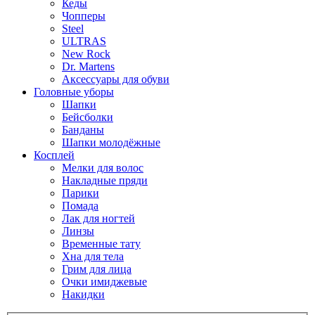
Кеды
Чопперы
Steel
ULTRAS
New Rock
Dr. Martens
Аксессуары для обуви
Головные уборы
Шапки
Бейсболки
Банданы
Шапки молодёжные
Косплей
Мелки для волос
Накладные пряди
Парики
Помада
Лак для ногтей
Линзы
Временные тату
Хна для тела
Грим для лица
Очки имиджевые
Накидки