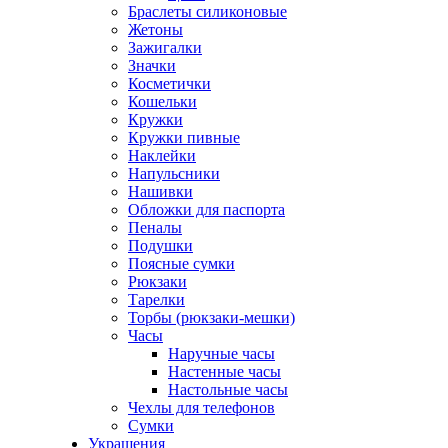
Браслеты силиконовые
Жетоны
Зажигалки
Значки
Косметички
Кошельки
Кружки
Кружки пивные
Наклейки
Напульсники
Нашивки
Обложки для паспорта
Пеналы
Подушки
Поясные сумки
Рюкзаки
Тарелки
Торбы (рюкзаки-мешки)
Часы
Наручные часы
Настенные часы
Настольные часы
Чехлы для телефонов
Сумки
Украшения