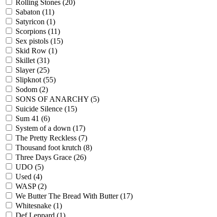
Rolling Stones
(20)
Sabaton
(11)
Satyricon
(1)
Scorpions
(11)
Sex pistols
(15)
Skid Row
(1)
Skillet
(31)
Slayer
(25)
Slipknot
(55)
Sodom
(2)
SONS OF ANARCHY
(5)
Suicide Silence
(15)
Sum 41
(6)
System of a down
(17)
The Pretty Reckless
(7)
Thousand foot krutch
(8)
Three Days Grace
(26)
UDO
(5)
Used
(4)
WASP
(2)
We Butter The Bread With Butter
(17)
Whitesnake
(1)
Def Leppard
(1)