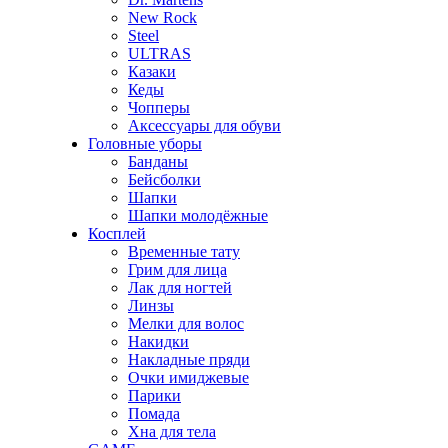
New Rock
Steel
ULTRAS
Казаки
Кеды
Чопперы
Аксессуары для обуви
Головные уборы
Банданы
Бейсболки
Шапки
Шапки молодёжные
Косплей
Временные тату
Грим для лица
Лак для ногтей
Линзы
Мелки для волос
Накидки
Накладные пряди
Очки имиджевые
Парики
Помада
Хна для тела