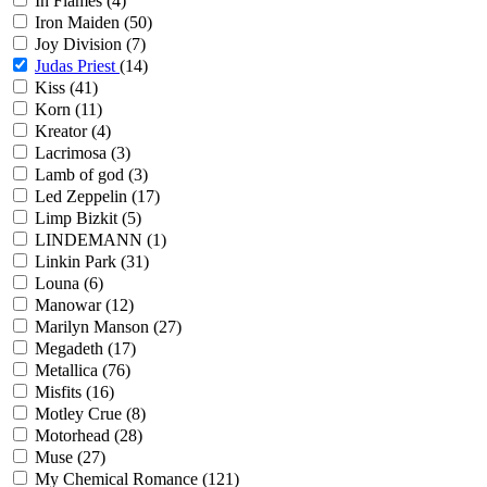
In Flames
(4)
Iron Maiden
(50)
Joy Division
(7)
Judas Priest
(14)
Kiss
(41)
Korn
(11)
Kreator
(4)
Lacrimosa
(3)
Lamb of god
(3)
Led Zeppelin
(17)
Limp Bizkit
(5)
LINDEMANN
(1)
Linkin Park
(31)
Louna
(6)
Manowar
(12)
Marilyn Manson
(27)
Megadeth
(17)
Metallica
(76)
Misfits
(16)
Motley Crue
(8)
Motorhead
(28)
Muse
(27)
My Chemical Romance
(121)