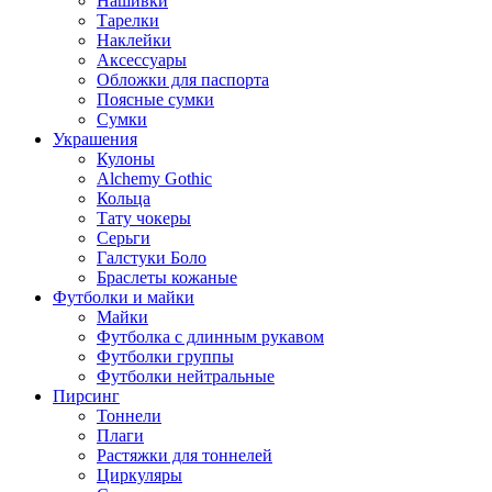
Нашивки
Тарелки
Наклейки
Аксессуары
Обложки для паспорта
Поясные сумки
Сумки
Украшения
Кулоны
Alchemy Gothic
Кольца
Тату чокеры
Серьги
Галстуки Боло
Браслеты кожаные
Футболки и майки
Майки
Футболка с длинным рукавом
Футболки группы
Футболки нейтральные
Пирсинг
Тоннели
Плаги
Растяжки для тоннелей
Циркуляры