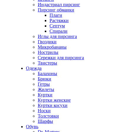
Индастриал пирсинг
Пирсинг обманки
Плаги
Растяжки
Септум
Спирали
Иглы для пирсинга
Гвоздики
Микробананы
Нострилы
Сережки для пирсинга
Твистеры
Одежда
Балахоны
Брюки
Гетры
Жилеты
Куртки
Куртки женские
Куртки косухи
Носки
Толстовки
Шарфы
Обувь
Dr. Martens