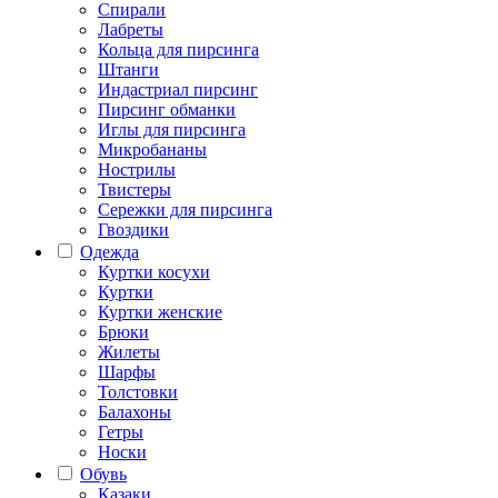
Спирали
Лабреты
Кольца для пирсинга
Штанги
Индастриал пирсинг
Пирсинг обманки
Иглы для пирсинга
Микробананы
Нострилы
Твистеры
Сережки для пирсинга
Гвоздики
Одежда
Куртки косухи
Куртки
Куртки женские
Брюки
Жилеты
Шарфы
Толстовки
Балахоны
Гетры
Носки
Обувь
Казаки