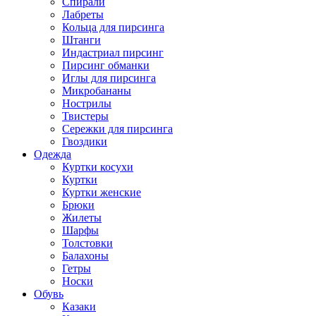
Спирали
Лабреты
Кольца для пирсинга
Штанги
Индастриал пирсинг
Пирсинг обманки
Иглы для пирсинга
Микробананы
Нострилы
Твистеры
Сережки для пирсинга
Гвоздики
Одежда
Куртки косухи
Куртки
Куртки женские
Брюки
Жилеты
Шарфы
Толстовки
Балахоны
Гетры
Носки
Обувь
Казаки