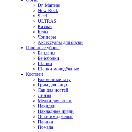
Dr. Martens
New Rock
Steel
ULTRAS
Казаки
Кеды
Чопперы
Аксессуары для обуви
Головные уборы
Банданы
Бейсболки
Шапки
Шапки молодёжные
Косплей
Временные тату
Грим для лица
Лак для ногтей
Линзы
Мелки для волос
Накидки
Накладные пряди
Очки имиджевые
Парики
Помада