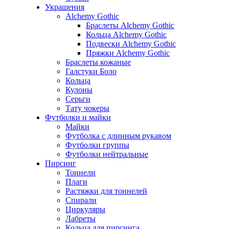
Украшения
Alchemy Gothic
Браслеты Alchemy Gothic
Кольца Alchemy Gothic
Подвески Alchemy Gothic
Пряжки Alchemy Gothic
Браслеты кожаные
Галстуки Боло
Кольца
Кулоны
Серьги
Тату чокеры
Футболки и майки
Майки
Футболка с длинным рукавом
Футболки группы
Футболки нейтральные
Пирсинг
Тоннели
Плаги
Растяжки для тоннелей
Спирали
Циркуляры
Лабреты
Кольца для пирсинга