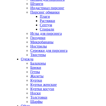
Штанги
Индастриал пирсинг
Пирсинг обманки
Плаги
Растяжки
Септум
Спирали
Иглы для пирсинга
Гвоздики
Микробананы
Нострилы
Сережки для пирсинга
Твистеры
Одежда
Балахоны
Брюки
Гетры
Жилеты
Куртки
Куртки женские
Куртки косухи
Носки
Толстовки
Шарфы
Обувь