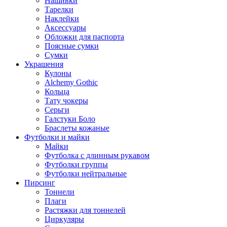
Нашивки
Тарелки
Наклейки
Аксессуары
Обложки для паспорта
Поясные сумки
Сумки
Украшения
Кулоны
Alchemy Gothic
Кольца
Тату чокеры
Серьги
Галстуки Боло
Браслеты кожаные
Футболки и майки
Майки
Футболка с длинным рукавом
Футболки группы
Футболки нейтральные
Пирсинг
Тоннели
Плаги
Растяжки для тоннелей
Циркуляры