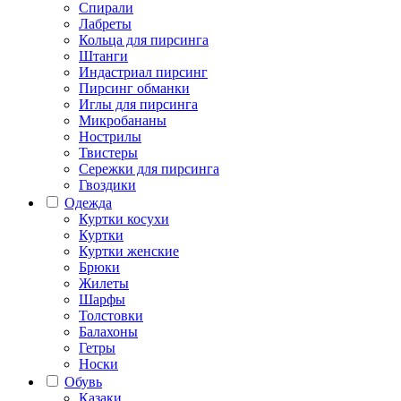
Спирали
Лабреты
Кольца для пирсинга
Штанги
Индастриал пирсинг
Пирсинг обманки
Иглы для пирсинга
Микробананы
Нострилы
Твистеры
Сережки для пирсинга
Гвоздики
Одежда
Куртки косухи
Куртки
Куртки женские
Брюки
Жилеты
Шарфы
Толстовки
Балахоны
Гетры
Носки
Обувь
Казаки