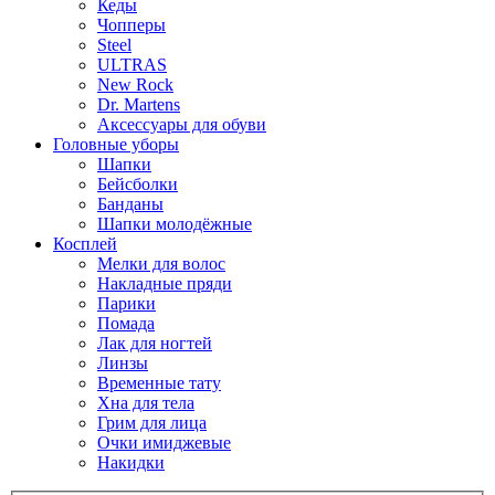
Кеды
Чопперы
Steel
ULTRAS
New Rock
Dr. Martens
Аксессуары для обуви
Головные уборы
Шапки
Бейсболки
Банданы
Шапки молодёжные
Косплей
Мелки для волос
Накладные пряди
Парики
Помада
Лак для ногтей
Линзы
Временные тату
Хна для тела
Грим для лица
Очки имиджевые
Накидки