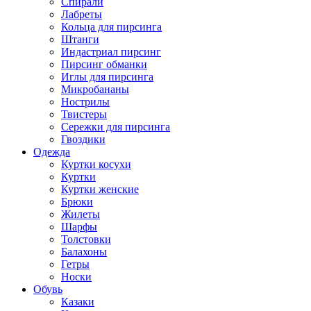
Спирали
Лабреты
Кольца для пирсинга
Штанги
Индастриал пирсинг
Пирсинг обманки
Иглы для пирсинга
Микробананы
Нострилы
Твистеры
Сережки для пирсинга
Гвоздики
Одежда
Куртки косухи
Куртки
Куртки женские
Брюки
Жилеты
Шарфы
Толстовки
Балахоны
Гетры
Носки
Обувь
Казаки