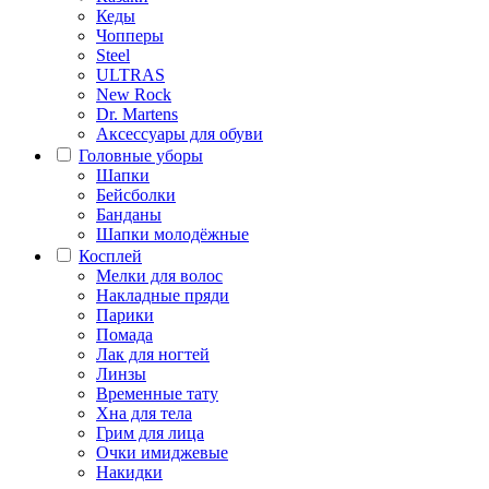
Кеды
Чопперы
Steel
ULTRAS
New Rock
Dr. Martens
Аксессуары для обуви
Головные уборы
Шапки
Бейсболки
Банданы
Шапки молодёжные
Косплей
Мелки для волос
Накладные пряди
Парики
Помада
Лак для ногтей
Линзы
Временные тату
Хна для тела
Грим для лица
Очки имиджевые
Накидки