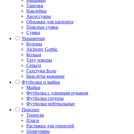
Нашивки
Тарелки
Наклейки
Аксессуары
Обложки для паспорта
Поясные сумки
Сумки
Украшения
Кулоны
Alchemy Gothic
Кольца
Тату чокеры
Серьги
Галстуки Боло
Браслеты кожаные
Футболки и майки
Майки
Футболка с длинным рукавом
Футболки группы
Футболки нейтральные
Пирсинг
Тоннели
Плаги
Растяжки для тоннелей
Циркуляры