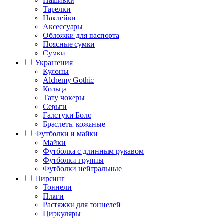
Нашивки
Тарелки
Наклейки
Аксессуары
Обложки для паспорта
Поясные сумки
Сумки
Украшения
Кулоны
Alchemy Gothic
Кольца
Тату чокеры
Серьги
Галстуки Боло
Браслеты кожаные
Футболки и майки
Майки
Футболка с длинным рукавом
Футболки группы
Футболки нейтральные
Пирсинг
Тоннели
Плаги
Растяжки для тоннелей
Циркуляры