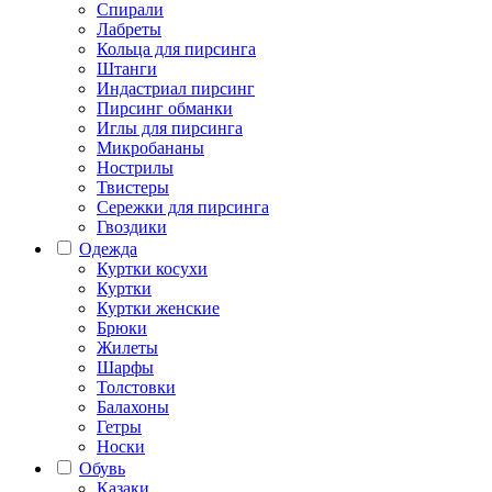
Спирали
Лабреты
Кольца для пирсинга
Штанги
Индастриал пирсинг
Пирсинг обманки
Иглы для пирсинга
Микробананы
Нострилы
Твистеры
Сережки для пирсинга
Гвоздики
Одежда
Куртки косухи
Куртки
Куртки женские
Брюки
Жилеты
Шарфы
Толстовки
Балахоны
Гетры
Носки
Обувь
Казаки