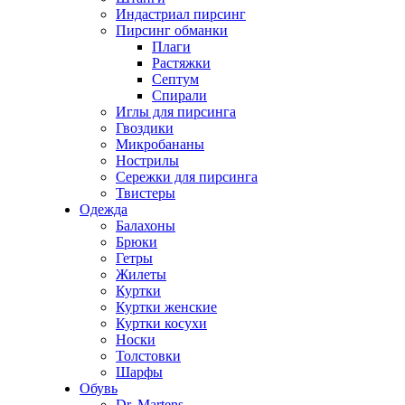
Индастриал пирсинг
Пирсинг обманки
Плаги
Растяжки
Септум
Спирали
Иглы для пирсинга
Гвоздики
Микробананы
Нострилы
Сережки для пирсинга
Твистеры
Одежда
Балахоны
Брюки
Гетры
Жилеты
Куртки
Куртки женские
Куртки косухи
Носки
Толстовки
Шарфы
Обувь
Dr. Martens