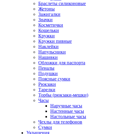
Браслеты силиконовые
Жетоны
Зажигалки
Значки
Косметички
Кошельки
Кружки
Кружки пивные
Наклейки
Напульсники
Нашивки
Обложки для паспорта
Пеналы
Подушки
Поясные сумки
Рюкзаки
Тарелки
Торбы (рюкзаки-мешки)
Часы
Наручные часы
Настенные часы
Настольные часы
Чехлы для телефонов
Сумки
Украшения