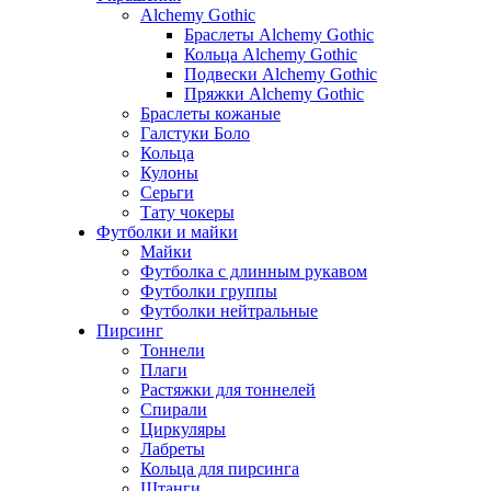
Alchemy Gothic
Браслеты Alchemy Gothic
Кольца Alchemy Gothic
Подвески Alchemy Gothic
Пряжки Alchemy Gothic
Браслеты кожаные
Галстуки Боло
Кольца
Кулоны
Серьги
Тату чокеры
Футболки и майки
Майки
Футболка с длинным рукавом
Футболки группы
Футболки нейтральные
Пирсинг
Тоннели
Плаги
Растяжки для тоннелей
Спирали
Циркуляры
Лабреты
Кольца для пирсинга
Штанги