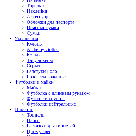
Нашивки
Тарелки
Наклейки
Аксессуары
Обложки для паспорта
Поясные сумки
Сумки
Украшения
Кулоны
Alchemy Gothic
Кольца
Тату чокеры
Серьги
Галстуки Боло
Браслеты кожаные
Футболки и майки
Майки
Футболка с длинным рукавом
Футболки группы
Футболки нейтральные
Пирсинг
Тоннели
Плаги
Растяжки для тоннелей
Циркуляры