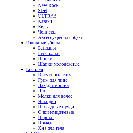
New Rock
Steel
ULTRAS
Казаки
Кеды
Чопперы
Аксессуары для обуви
Головные уборы
Банданы
Бейсболки
Шапки
Шапки молодёжные
Косплей
Временные тату
Грим для лица
Лак для ногтей
Линзы
Мелки для волос
Накидки
Накладные пряди
Очки имиджевые
Парики
Помада
Хна для тела