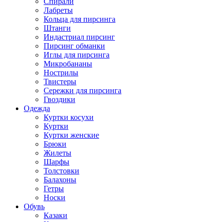
Спирали
Лабреты
Кольца для пирсинга
Штанги
Индастриал пирсинг
Пирсинг обманки
Иглы для пирсинга
Микробананы
Нострилы
Твистеры
Сережки для пирсинга
Гвоздики
Одежда
Куртки косухи
Куртки
Куртки женские
Брюки
Жилеты
Шарфы
Толстовки
Балахоны
Гетры
Носки
Обувь
Казаки