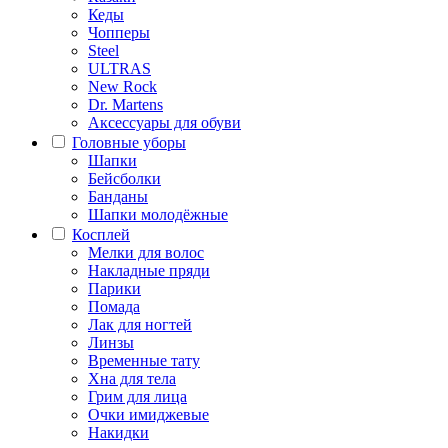
Кеды
Чопперы
Steel
ULTRAS
New Rock
Dr. Martens
Аксессуары для обуви
Головные уборы
Шапки
Бейсболки
Банданы
Шапки молодёжные
Косплей
Мелки для волос
Накладные пряди
Парики
Помада
Лак для ногтей
Линзы
Временные тату
Хна для тела
Грим для лица
Очки имиджевые
Накидки