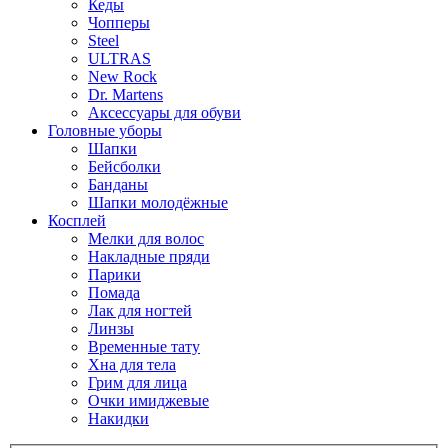
Кеды
Чопперы
Steel
ULTRAS
New Rock
Dr. Martens
Аксессуары для обуви
Головные уборы
Шапки
Бейсболки
Банданы
Шапки молодёжные
Косплей
Мелки для волос
Накладные пряди
Парики
Помада
Лак для ногтей
Линзы
Временные тату
Хна для тела
Грим для лица
Очки имиджевые
Накидки