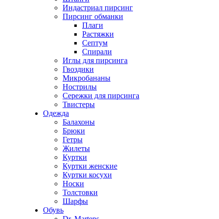
Индастриал пирсинг
Пирсинг обманки
Плаги
Растяжки
Септум
Спирали
Иглы для пирсинга
Гвоздики
Микробананы
Нострилы
Сережки для пирсинга
Твистеры
Одежда
Балахоны
Брюки
Гетры
Жилеты
Куртки
Куртки женские
Куртки косухи
Носки
Толстовки
Шарфы
Обувь
Dr. Martens