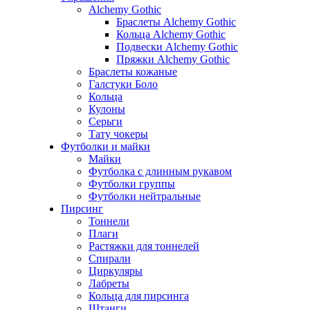
Alchemy Gothic
Браслеты Alchemy Gothic
Кольца Alchemy Gothic
Подвески Alchemy Gothic
Пряжки Alchemy Gothic
Браслеты кожаные
Галстуки Боло
Кольца
Кулоны
Серьги
Тату чокеры
Футболки и майки
Майки
Футболка с длинным рукавом
Футболки группы
Футболки нейтральные
Пирсинг
Тоннели
Плаги
Растяжки для тоннелей
Спирали
Циркуляры
Лабреты
Кольца для пирсинга
Штанги