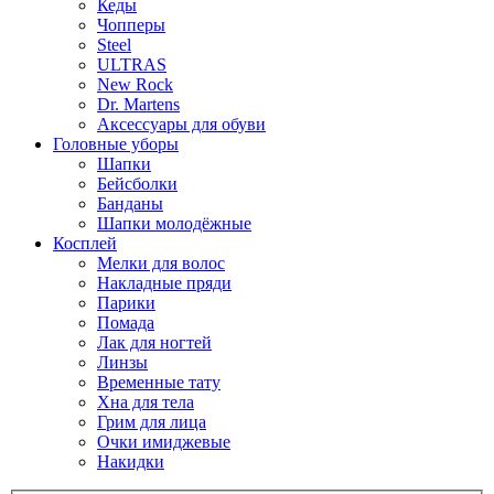
Кеды
Чопперы
Steel
ULTRAS
New Rock
Dr. Martens
Аксессуары для обуви
Головные уборы
Шапки
Бейсболки
Банданы
Шапки молодёжные
Косплей
Мелки для волос
Накладные пряди
Парики
Помада
Лак для ногтей
Линзы
Временные тату
Хна для тела
Грим для лица
Очки имиджевые
Накидки