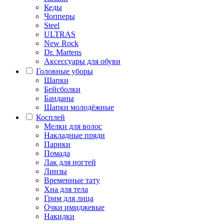
Кеды
Чопперы
Steel
ULTRAS
New Rock
Dr. Martens
Аксессуары для обуви
Головные уборы
Шапки
Бейсболки
Банданы
Шапки молодёжные
Косплей
Мелки для волос
Накладные пряди
Парики
Помада
Лак для ногтей
Линзы
Временные тату
Хна для тела
Грим для лица
Очки имиджевые
Накидки