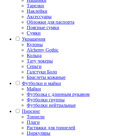
Нашивки
Тарелки
Наклейки
Аксессуары
Обложки для паспорта
Поясные сумки
Сумки
Украшения
Кулоны
Alchemy Gothic
Кольца
Тату чокеры
Серьги
Галстуки Боло
Браслеты кожаные
Футболки и майки
Майки
Футболка с длинным рукавом
Футболки группы
Футболки нейтральные
Пирсинг
Тоннели
Плаги
Растяжки для тоннелей
Циркуляры