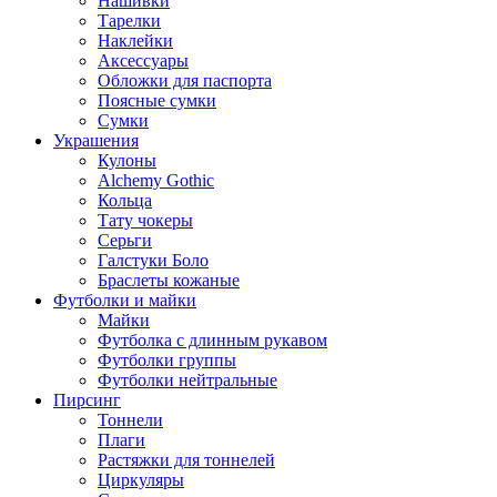
Нашивки
Тарелки
Наклейки
Аксессуары
Обложки для паспорта
Поясные сумки
Сумки
Украшения
Кулоны
Alchemy Gothic
Кольца
Тату чокеры
Серьги
Галстуки Боло
Браслеты кожаные
Футболки и майки
Майки
Футболка с длинным рукавом
Футболки группы
Футболки нейтральные
Пирсинг
Тоннели
Плаги
Растяжки для тоннелей
Циркуляры