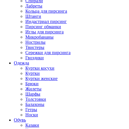
Спирали
Лабреты
Кольца для пирсинга
Штанги
Индастриал пирсинг
Пирсинг обманки
Иглы для пирсинга
Микробананы
Нострилы
Твистеры
Сережки для пирсинга
Гвоздики
Одежда
Куртки косухи
Куртки
Куртки женские
Брюки
Жилеты
Шарфы
Толстовки
Балахоны
Гетры
Носки
Обувь
Казаки