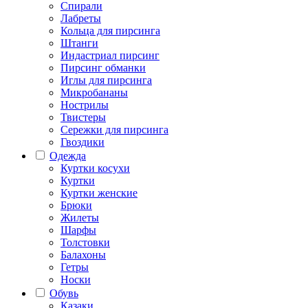
Спирали
Лабреты
Кольца для пирсинга
Штанги
Индастриал пирсинг
Пирсинг обманки
Иглы для пирсинга
Микробананы
Нострилы
Твистеры
Сережки для пирсинга
Гвоздики
Одежда
Куртки косухи
Куртки
Куртки женские
Брюки
Жилеты
Шарфы
Толстовки
Балахоны
Гетры
Носки
Обувь
Казаки