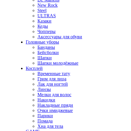
New Rock
Steel
ULTRAS
Казаки
Кеды
Чопперы
Аксессуары для обуви
Головные уборы
Банданы
Бейсболки
Шапки
Шапки молодёжные
Косплей
Временные тату
Грим для лица
Лак для ногтей
Линзы
Мелки для волос
Накидки
Накладные пряди
Очки имиджевые
Парики
Помада
Хна для тела