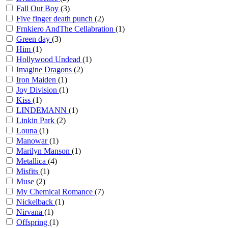
Fall Out Boy
(3)
Five finger death punch
(2)
Frnkiero AndThe Cellabration
(1)
Green day
(3)
Him
(1)
Hollywood Undead
(1)
Imagine Dragons
(2)
Iron Maiden
(1)
Joy Division
(1)
Kiss
(1)
LINDEMANN
(1)
Linkin Park
(2)
Louna
(1)
Manowar
(1)
Marilyn Manson
(1)
Metallica
(4)
Misfits
(1)
Muse
(2)
My Chemical Romance
(7)
Nickelback
(1)
Nirvana
(1)
Offspring
(1)