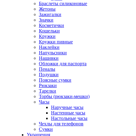
Браслеты силиконовые
Жетоны
Зажигалки
Значки
Косметички
Кошельки
Кружки
Кружки пивные
Наклейки
Напульсники
Нашивки
Обложки для паспорта
Пеналы
Подушки
Поясные сумки
Рюкзаки
Тарелки
Торбы (рюкзаки-мешки)
Часы
Наручные часы
Настенные часы
Настольные часы
Чехлы для телефонов
Сумки
Украшения