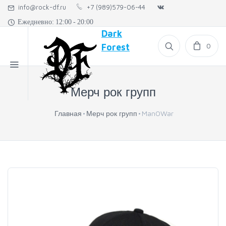
info@rock-df.ru
+7 (989)579-06-44
Ежедневно: 12:00 - 20:00
Dark
0
Forest
Мерч рок групп
Главная
Мерч рок групп
ManOWar