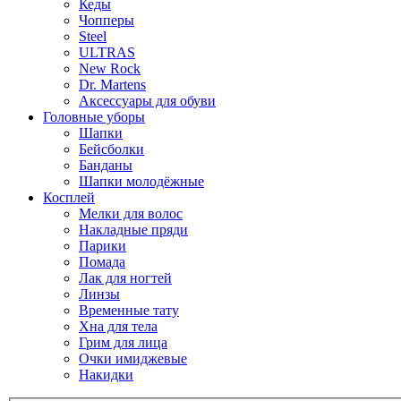
Кеды
Чопперы
Steel
ULTRAS
New Rock
Dr. Martens
Аксессуары для обуви
Головные уборы
Шапки
Бейсболки
Банданы
Шапки молодёжные
Косплей
Мелки для волос
Накладные пряди
Парики
Помада
Лак для ногтей
Линзы
Временные тату
Хна для тела
Грим для лица
Очки имиджевые
Накидки