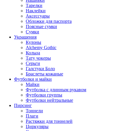
Нашивки
Тарелки
Наклейки
Аксессуары
Обложки для паспорта
Поясные сумки
Сумки
Украшения
Кулоны
Alchemy Gothic
Кольца
Тату чокеры
Серьги
Галстуки Боло
Браслеты кожаные
Футболки и майки
Майки
Футболка с длинным рукавом
Футболки группы
Футболки нейтральные
Пирсинг
Тоннели
Плаги
Растяжки для тоннелей
Циркуляры