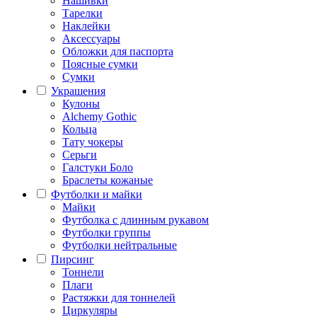
Нашивки
Тарелки
Наклейки
Аксессуары
Обложки для паспорта
Поясные сумки
Сумки
Украшения
Кулоны
Alchemy Gothic
Кольца
Тату чокеры
Серьги
Галстуки Боло
Браслеты кожаные
Футболки и майки
Майки
Футболка с длинным рукавом
Футболки группы
Футболки нейтральные
Пирсинг
Тоннели
Плаги
Растяжки для тоннелей
Циркуляры