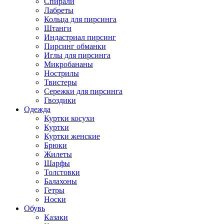
Спирали
Лабреты
Кольца для пирсинга
Штанги
Индастриал пирсинг
Пирсинг обманки
Иглы для пирсинга
Микробананы
Нострилы
Твистеры
Сережки для пирсинга
Гвоздики
Одежда
Куртки косухи
Куртки
Куртки женские
Брюки
Жилеты
Шарфы
Толстовки
Балахоны
Гетры
Носки
Обувь
Казаки