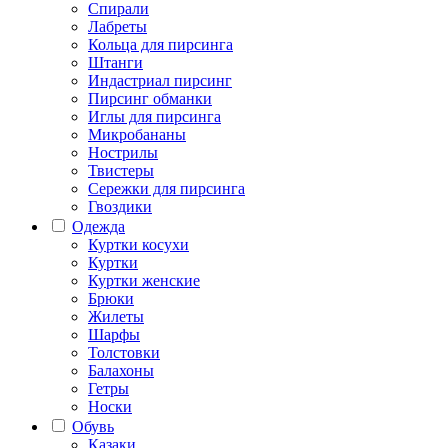
Спирали
Лабреты
Кольца для пирсинга
Штанги
Индастриал пирсинг
Пирсинг обманки
Иглы для пирсинга
Микробананы
Нострилы
Твистеры
Сережки для пирсинга
Гвоздики
Одежда
Куртки косухи
Куртки
Куртки женские
Брюки
Жилеты
Шарфы
Толстовки
Балахоны
Гетры
Носки
Обувь
Казаки