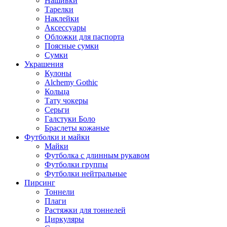
Нашивки
Тарелки
Наклейки
Аксессуары
Обложки для паспорта
Поясные сумки
Сумки
Украшения
Кулоны
Alchemy Gothic
Кольца
Тату чокеры
Серьги
Галстуки Боло
Браслеты кожаные
Футболки и майки
Майки
Футболка с длинным рукавом
Футболки группы
Футболки нейтральные
Пирсинг
Тоннели
Плаги
Растяжки для тоннелей
Циркуляры