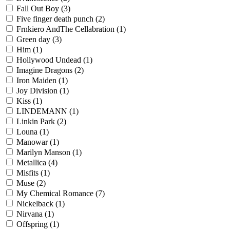
Fall Out Boy
(3)
Five finger death punch
(2)
Frnkiero AndThe Cellabration
(1)
Green day
(3)
Him
(1)
Hollywood Undead
(1)
Imagine Dragons
(2)
Iron Maiden
(1)
Joy Division
(1)
Kiss
(1)
LINDEMANN
(1)
Linkin Park
(2)
Louna
(1)
Manowar
(1)
Marilyn Manson
(1)
Metallica
(4)
Misfits
(1)
Muse
(2)
My Chemical Romance
(7)
Nickelback
(1)
Nirvana
(1)
Offspring
(1)