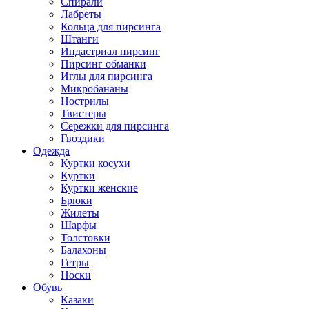
Спирали
Лабреты
Кольца для пирсинга
Штанги
Индастриал пирсинг
Пирсинг обманки
Иглы для пирсинга
Микробананы
Нострилы
Твистеры
Сережки для пирсинга
Гвоздики
Одежда
Куртки косухи
Куртки
Куртки женские
Брюки
Жилеты
Шарфы
Толстовки
Балахоны
Гетры
Носки
Обувь
Казаки