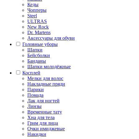
Кеды
Чопперы
Steel
ULTRAS
New Rock
Dr. Martens
Аксессуары для обуви
Головные уборы
Шапки
Бейсболки
Банданы
Шапки молодёжные
Косплей
Мелки для волос
Накладные пряди
Парики
Помада
Лак для ногтей
Линзы
Временные тату
Хна для тела
Грим для лица
Очки имиджевые
Накидки