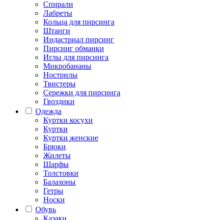
Спирали
Лабреты
Кольца для пирсинга
Штанги
Индастриал пирсинг
Пирсинг обманки
Иглы для пирсинга
Микробананы
Нострилы
Твистеры
Сережки для пирсинга
Гвоздики
Одежда
Куртки косухи
Куртки
Куртки женские
Брюки
Жилеты
Шарфы
Толстовки
Балахоны
Гетры
Носки
Обувь
Казаки