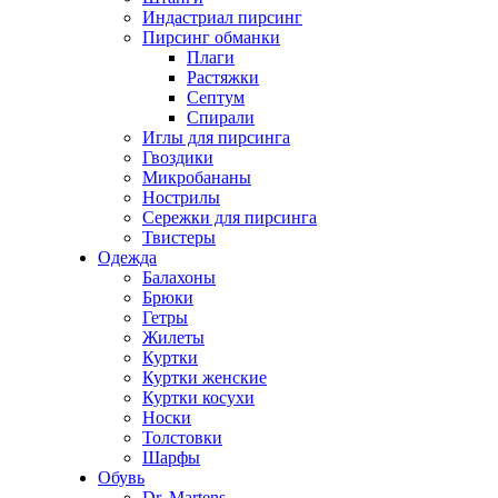
Индастриал пирсинг
Пирсинг обманки
Плаги
Растяжки
Септум
Спирали
Иглы для пирсинга
Гвоздики
Микробананы
Нострилы
Сережки для пирсинга
Твистеры
Одежда
Балахоны
Брюки
Гетры
Жилеты
Куртки
Куртки женские
Куртки косухи
Носки
Толстовки
Шарфы
Обувь
Dr. Martens