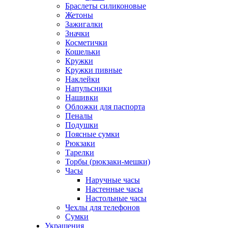
Браслеты силиконовые
Жетоны
Зажигалки
Значки
Косметички
Кошельки
Кружки
Кружки пивные
Наклейки
Напульсники
Нашивки
Обложки для паспорта
Пеналы
Подушки
Поясные сумки
Рюкзаки
Тарелки
Торбы (рюкзаки-мешки)
Часы
Наручные часы
Настенные часы
Настольные часы
Чехлы для телефонов
Сумки
Украшения