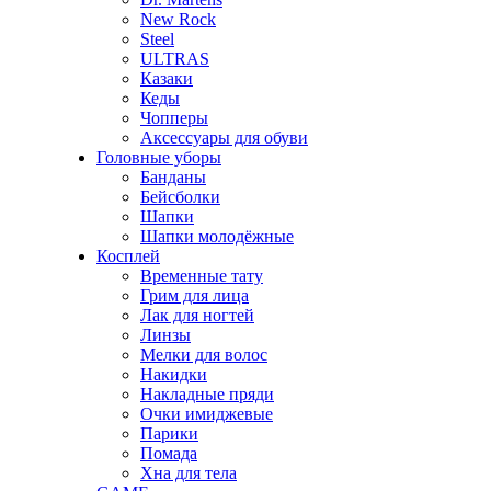
New Rock
Steel
ULTRAS
Казаки
Кеды
Чопперы
Аксессуары для обуви
Головные уборы
Банданы
Бейсболки
Шапки
Шапки молодёжные
Косплей
Временные тату
Грим для лица
Лак для ногтей
Линзы
Мелки для волос
Накидки
Накладные пряди
Очки имиджевые
Парики
Помада
Хна для тела