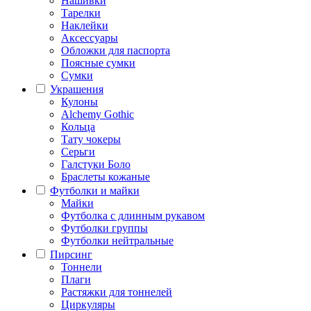
Нашивки
Тарелки
Наклейки
Аксессуары
Обложки для паспорта
Поясные сумки
Сумки
Украшения
Кулоны
Alchemy Gothic
Кольца
Тату чокеры
Серьги
Галстуки Боло
Браслеты кожаные
Футболки и майки
Майки
Футболка с длинным рукавом
Футболки группы
Футболки нейтральные
Пирсинг
Тоннели
Плаги
Растяжки для тоннелей
Циркуляры