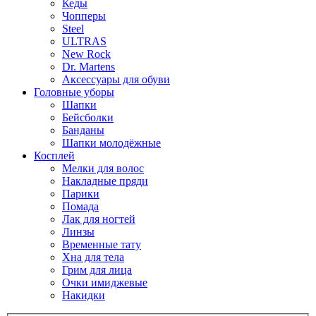
Кеды
Чопперы
Steel
ULTRAS
New Rock
Dr. Martens
Аксессуары для обуви
Головные уборы
Шапки
Бейсболки
Банданы
Шапки молодёжные
Косплей
Мелки для волос
Накладные пряди
Парики
Помада
Лак для ногтей
Линзы
Временные тату
Хна для тела
Грим для лица
Очки имиджевые
Накидки