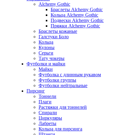
Alchemy Gothic
Браслеты Alchemy Gothic
Кольца Alchemy Gothic
Подвески Alchemy Gothic
Пряжки Alchemy Gothic
Браслеты кожаные
Галстуки Боло
Кольца
Кулоны
Серьги
Тату чокеры
Футболки и майки
Майки
Футболка с длинным рукавом
Футболки группы
Футболки нейтральные
Пирсинг
Тоннели
Плаги
Растяжки для тоннелей
Спирали
Циркуляры
Лабреты
Кольца для пирсинга
Штанги