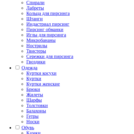
Спирали
Лабреты
Кольца для пирсинга
Штанги
Индастриал пирсинг
Пирсинг обманки
Иглы для пирсинга
Микробананы
Нострилы
Твистеры
Сережки для пирсинга
Гвоздики
Одежда
Куртки косухи
Куртки
Куртки женские
Брюки
Жилеты
Шарфы
Толстовки
Балахоны
Гетры
Носки
Обувь
Казаки