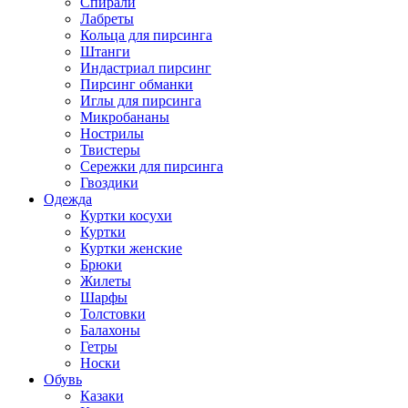
Спирали
Лабреты
Кольца для пирсинга
Штанги
Индастриал пирсинг
Пирсинг обманки
Иглы для пирсинга
Микробананы
Нострилы
Твистеры
Сережки для пирсинга
Гвоздики
Одежда
Куртки косухи
Куртки
Куртки женские
Брюки
Жилеты
Шарфы
Толстовки
Балахоны
Гетры
Носки
Обувь
Казаки