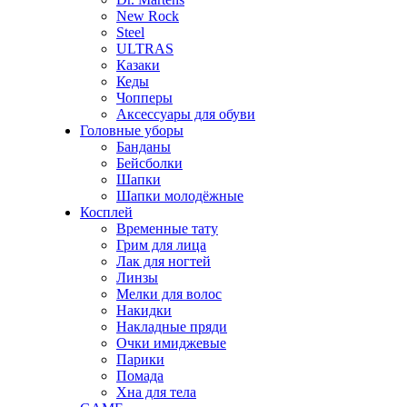
New Rock
Steel
ULTRAS
Казаки
Кеды
Чопперы
Аксессуары для обуви
Головные уборы
Банданы
Бейсболки
Шапки
Шапки молодёжные
Косплей
Временные тату
Грим для лица
Лак для ногтей
Линзы
Мелки для волос
Накидки
Накладные пряди
Очки имиджевые
Парики
Помада
Хна для тела