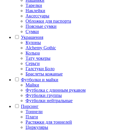
Нашивки
Тарелки
Наклейки
Аксессуары
Обложки для паспорта
Поясные сумки
Сумки
Украшения
Кулоны
Alchemy Gothic
Кольца
Тату чокеры
Серьги
Галстуки Боло
Браслеты кожаные
Футболки и майки
Майки
Футболка с длинным рукавом
Футболки группы
Футболки нейтральные
Пирсинг
Тоннели
Плаги
Растяжки для тоннелей
Циркуляры