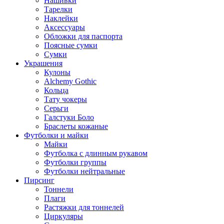
Нашивки
Тарелки
Наклейки
Аксессуары
Обложки для паспорта
Поясные сумки
Сумки
Украшения
Кулоны
Alchemy Gothic
Кольца
Тату чокеры
Серьги
Галстуки Боло
Браслеты кожаные
Футболки и майки
Майки
Футболка с длинным рукавом
Футболки группы
Футболки нейтральные
Пирсинг
Тоннели
Плаги
Растяжки для тоннелей
Циркуляры