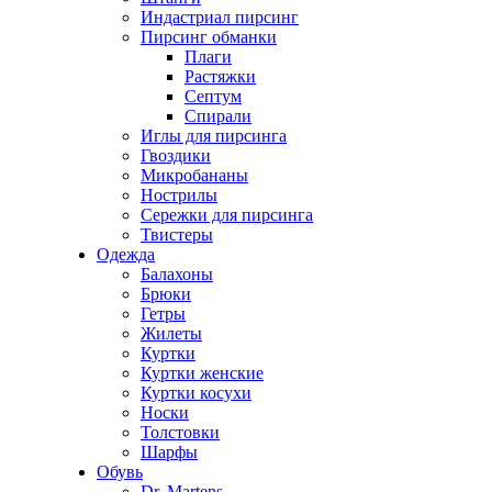
Индастриал пирсинг
Пирсинг обманки
Плаги
Растяжки
Септум
Спирали
Иглы для пирсинга
Гвоздики
Микробананы
Нострилы
Сережки для пирсинга
Твистеры
Одежда
Балахоны
Брюки
Гетры
Жилеты
Куртки
Куртки женские
Куртки косухи
Носки
Толстовки
Шарфы
Обувь
Dr. Martens