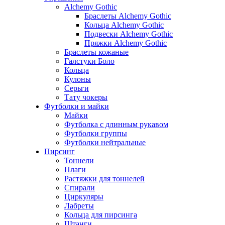
Alchemy Gothic
Браслеты Alchemy Gothic
Кольца Alchemy Gothic
Подвески Alchemy Gothic
Пряжки Alchemy Gothic
Браслеты кожаные
Галстуки Боло
Кольца
Кулоны
Серьги
Тату чокеры
Футболки и майки
Майки
Футболка с длинным рукавом
Футболки группы
Футболки нейтральные
Пирсинг
Тоннели
Плаги
Растяжки для тоннелей
Спирали
Циркуляры
Лабреты
Кольца для пирсинга
Штанги