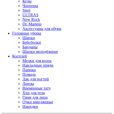
Кеды
Чопперы
Steel
ULTRAS
New Rock
Dr. Martens
Аксессуары для обуви
Головные уборы
Шапки
Бейсболки
Банданы
Шапки молодёжные
Косплей
Мелки для волос
Накладные пряди
Парики
Помада
Лак для ногтей
Линзы
Временные тату
Хна для тела
Грим для лица
Очки имиджевые
Накидки