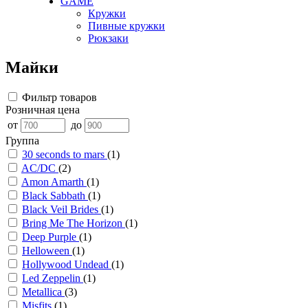
GAME
Кружки
Пивные кружки
Рюкзаки
Майки
Фильтр товаров
Розничная цена
от
до
Группа
30 seconds to mars
(1)
AC/DC
(2)
Amon Amarth
(1)
Black Sabbath
(1)
Black Veil Brides
(1)
Bring Me The Horizon
(1)
Deep Purple
(1)
Helloween
(1)
Hollywood Undead
(1)
Led Zeppelin
(1)
Metallica
(3)
Misfits
(1)