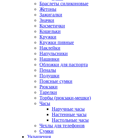
Браслеты силиконовые
Жетоны
Зажигалки
Значки
Косметички
Кошельки
Кружки
Кружки пивные
Наклейки
Напульсники
Нашивки
Обложки для паспорта
Пеналы
Подушки
Поясные сумки
Рюкзаки
Тарелки
Торбы (рюкзаки-мешки)
Часы
Наручные часы
Настенные часы
Настольные часы
Чехлы для телефонов
Сумки
Украшения