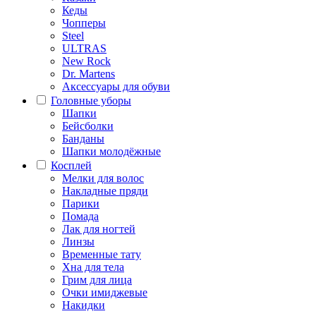
Кеды
Чопперы
Steel
ULTRAS
New Rock
Dr. Martens
Аксессуары для обуви
Головные уборы
Шапки
Бейсболки
Банданы
Шапки молодёжные
Косплей
Мелки для волос
Накладные пряди
Парики
Помада
Лак для ногтей
Линзы
Временные тату
Хна для тела
Грим для лица
Очки имиджевые
Накидки