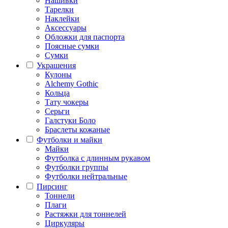
Нашивки
Тарелки
Наклейки
Аксессуары
Обложки для паспорта
Поясные сумки
Сумки
Украшения
Кулоны
Alchemy Gothic
Кольца
Тату чокеры
Серьги
Галстуки Боло
Браслеты кожаные
Футболки и майки
Майки
Футболка с длинным рукавом
Футболки группы
Футболки нейтральные
Пирсинг
Тоннели
Плаги
Растяжки для тоннелей
Циркуляры