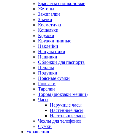
Браслеты силиконовые
Жетоны
Зажигалки
Значки
Косметички
Кошельки
Кружки
Кружки пивные
Наклейки
Напульсники
Нашивки
Обложки для паспорта
Пеналы
Подушки
Поясные сумки
Рюкзаки
Тарелки
Торбы (рюкзаки-мешки)
Часы
Наручные часы
Настенные часы
Настольные часы
Чехлы для телефонов
Сумки
Украшения