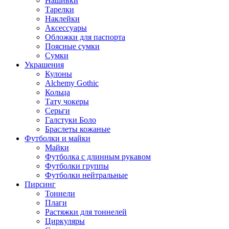
Нашивки
Тарелки
Наклейки
Аксессуары
Обложки для паспорта
Поясные сумки
Сумки
Украшения
Кулоны
Alchemy Gothic
Кольца
Тату чокеры
Серьги
Галстуки Боло
Браслеты кожаные
Футболки и майки
Майки
Футболка с длинным рукавом
Футболки группы
Футболки нейтральные
Пирсинг
Тоннели
Плаги
Растяжки для тоннелей
Циркуляры