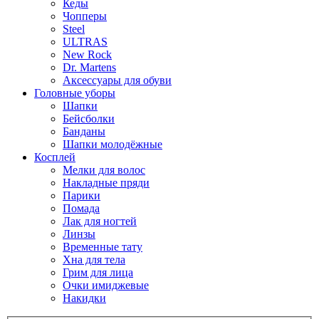
Кеды
Чопперы
Steel
ULTRAS
New Rock
Dr. Martens
Аксессуары для обуви
Головные уборы
Шапки
Бейсболки
Банданы
Шапки молодёжные
Косплей
Мелки для волос
Накладные пряди
Парики
Помада
Лак для ногтей
Линзы
Временные тату
Хна для тела
Грим для лица
Очки имиджевые
Накидки