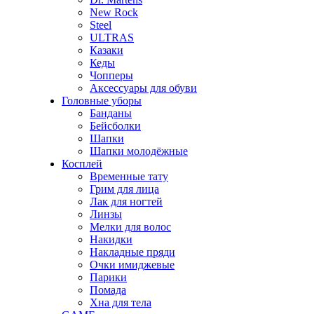
New Rock
Steel
ULTRAS
Казаки
Кеды
Чопперы
Аксессуары для обуви
Головные уборы
Банданы
Бейсболки
Шапки
Шапки молодёжные
Косплей
Временные тату
Грим для лица
Лак для ногтей
Линзы
Мелки для волос
Накидки
Накладные пряди
Очки имиджевые
Парики
Помада
Хна для тела