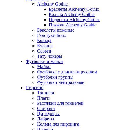
Alchemy Gothic
Браслеты Alchemy Gothic
Кольца Alchemy Gothic
Подвески Alchemy Gothic
Пряжки Alchemy Gothic
Браслеты кожаные
Галстуки Боло
Кольца
Кулоны
Серьги
Тату чокеры
Футболки и майки
Майки
Футболка с длинным рукавом
Футболки группы
Футболки нейтральные
Пирсинг
Тоннели
Плаги
Растяжки для тоннелей
Спирали
Циркуляры
Лабреты
Кольца для пирсинга
Штанги