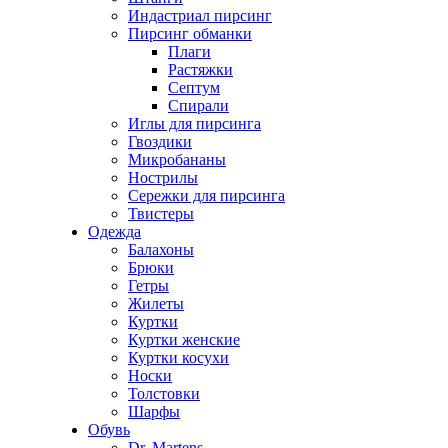
Индастриал пирсинг
Пирсинг обманки
Плаги
Растяжки
Септум
Спирали
Иглы для пирсинга
Гвоздики
Микробананы
Нострилы
Сережки для пирсинга
Твистеры
Одежда
Балахоны
Брюки
Гетры
Жилеты
Куртки
Куртки женские
Куртки косухи
Носки
Толстовки
Шарфы
Обувь
Dr. Martens