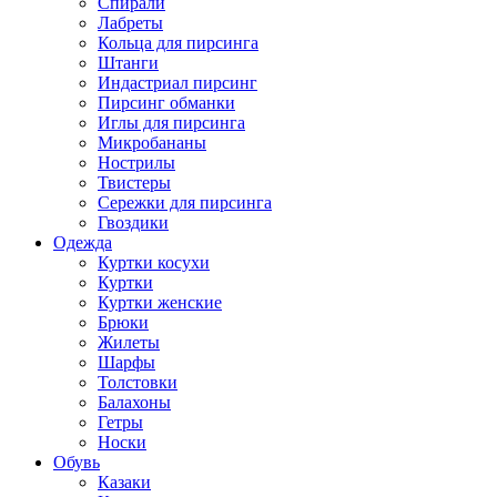
Спирали
Лабреты
Кольца для пирсинга
Штанги
Индастриал пирсинг
Пирсинг обманки
Иглы для пирсинга
Микробананы
Нострилы
Твистеры
Сережки для пирсинга
Гвоздики
Одежда
Куртки косухи
Куртки
Куртки женские
Брюки
Жилеты
Шарфы
Толстовки
Балахоны
Гетры
Носки
Обувь
Казаки