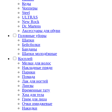
Кеды
Чопперы
Steel
ULTRAS
New Rock
Dr. Martens
Аксессуары для обуви
Головные уборы
Шапки
Бейсболки
Банданы
Шапки молодёжные
Косплей
Мелки для волос
Накладные пряди
Парики
Помада
Лак для ногтей
Линзы
Временные тату
Хна для тела
Грим для лица
Очки имиджевые
Накидки