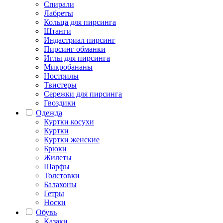
Спирали
Лабреты
Кольца для пирсинга
Штанги
Индастриал пирсинг
Пирсинг обманки
Иглы для пирсинга
Микробананы
Нострилы
Твистеры
Сережки для пирсинга
Гвоздики
Одежда
Куртки косухи
Куртки
Куртки женские
Брюки
Жилеты
Шарфы
Толстовки
Балахоны
Гетры
Носки
Обувь
Казаки