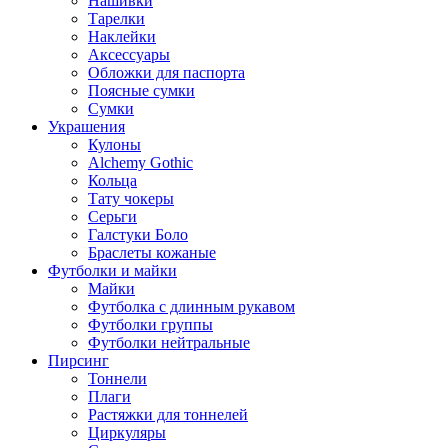
Нашивки
Тарелки
Наклейки
Аксессуары
Обложки для паспорта
Поясные сумки
Сумки
Украшения
Кулоны
Alchemy Gothic
Кольца
Тату чокеры
Серьги
Галстуки Боло
Браслеты кожаные
Футболки и майки
Майки
Футболка с длинным рукавом
Футболки группы
Футболки нейтральные
Пирсинг
Тоннели
Плаги
Растяжки для тоннелей
Циркуляры