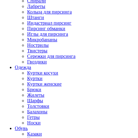
Спирали
Лабреты
Кольца для пирсинга
Штанги
Индастриал пирсинг
Пирсинг обманки
Иглы для пирсинга
Микробананы
Нострилы
Твистеры
Сережки для пирсинга
Гвоздики
Одежда
Куртки косухи
Куртки
Куртки женские
Брюки
Жилеты
Шарфы
Толстовки
Балахоны
Гетры
Носки
Обувь
Казаки