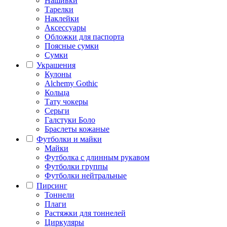
Нашивки
Тарелки
Наклейки
Аксессуары
Обложки для паспорта
Поясные сумки
Сумки
Украшения
Кулоны
Alchemy Gothic
Кольца
Тату чокеры
Серьги
Галстуки Боло
Браслеты кожаные
Футболки и майки
Майки
Футболка с длинным рукавом
Футболки группы
Футболки нейтральные
Пирсинг
Тоннели
Плаги
Растяжки для тоннелей
Циркуляры