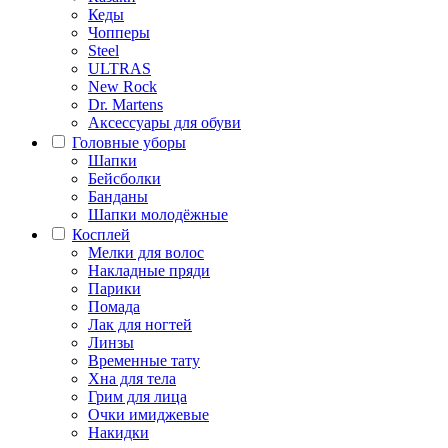
Кеды
Чопперы
Steel
ULTRAS
New Rock
Dr. Martens
Аксессуары для обуви
Головные уборы
Шапки
Бейсболки
Банданы
Шапки молодёжные
Косплей
Мелки для волос
Накладные пряди
Парики
Помада
Лак для ногтей
Линзы
Временные тату
Хна для тела
Грим для лица
Очки имиджевые
Накидки