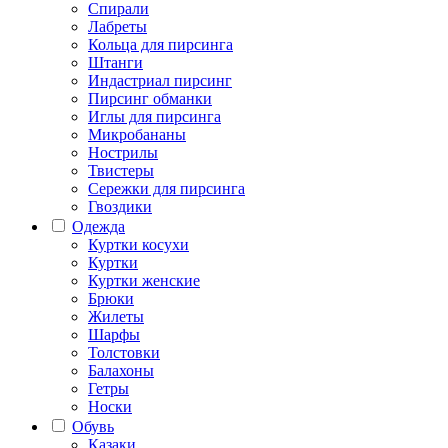
Спирали
Лабреты
Кольца для пирсинга
Штанги
Индастриал пирсинг
Пирсинг обманки
Иглы для пирсинга
Микробананы
Нострилы
Твистеры
Сережки для пирсинга
Гвоздики
Одежда
Куртки косухи
Куртки
Куртки женские
Брюки
Жилеты
Шарфы
Толстовки
Балахоны
Гетры
Носки
Обувь
Казаки