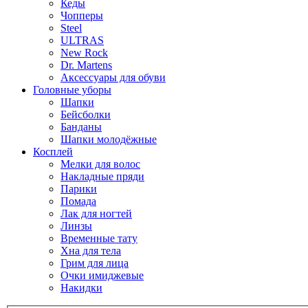
Кеды
Чопперы
Steel
ULTRAS
New Rock
Dr. Martens
Аксессуары для обуви
Головные уборы
Шапки
Бейсболки
Банданы
Шапки молодёжные
Косплей
Мелки для волос
Накладные пряди
Парики
Помада
Лак для ногтей
Линзы
Временные тату
Хна для тела
Грим для лица
Очки имиджевые
Накидки