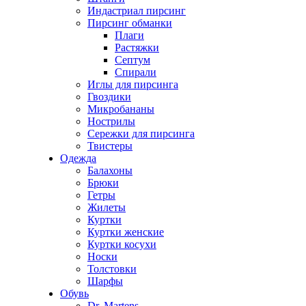
Индастриал пирсинг
Пирсинг обманки
Плаги
Растяжки
Септум
Спирали
Иглы для пирсинга
Гвоздики
Микробананы
Нострилы
Сережки для пирсинга
Твистеры
Одежда
Балахоны
Брюки
Гетры
Жилеты
Куртки
Куртки женские
Куртки косухи
Носки
Толстовки
Шарфы
Обувь
Dr. Martens