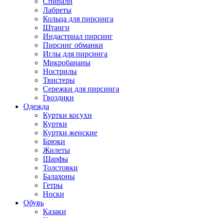
Спирали
Лабреты
Кольца для пирсинга
Штанги
Индастриал пирсинг
Пирсинг обманки
Иглы для пирсинга
Микробананы
Нострилы
Твистеры
Сережки для пирсинга
Гвоздики
Одежда
Куртки косухи
Куртки
Куртки женские
Брюки
Жилеты
Шарфы
Толстовки
Балахоны
Гетры
Носки
Обувь
Казаки