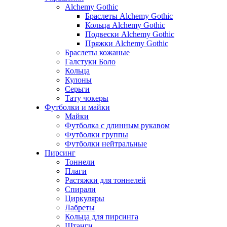
Alchemy Gothic
Браслеты Alchemy Gothic
Кольца Alchemy Gothic
Подвески Alchemy Gothic
Пряжки Alchemy Gothic
Браслеты кожаные
Галстуки Боло
Кольца
Кулоны
Серьги
Тату чокеры
Футболки и майки
Майки
Футболка с длинным рукавом
Футболки группы
Футболки нейтральные
Пирсинг
Тоннели
Плаги
Растяжки для тоннелей
Спирали
Циркуляры
Лабреты
Кольца для пирсинга
Штанги