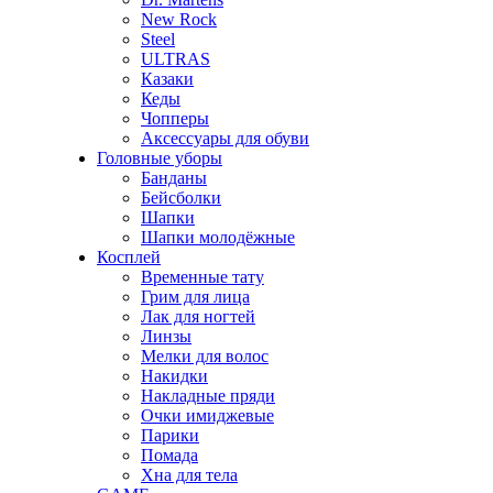
New Rock
Steel
ULTRAS
Казаки
Кеды
Чопперы
Аксессуары для обуви
Головные уборы
Банданы
Бейсболки
Шапки
Шапки молодёжные
Косплей
Временные тату
Грим для лица
Лак для ногтей
Линзы
Мелки для волос
Накидки
Накладные пряди
Очки имиджевые
Парики
Помада
Хна для тела