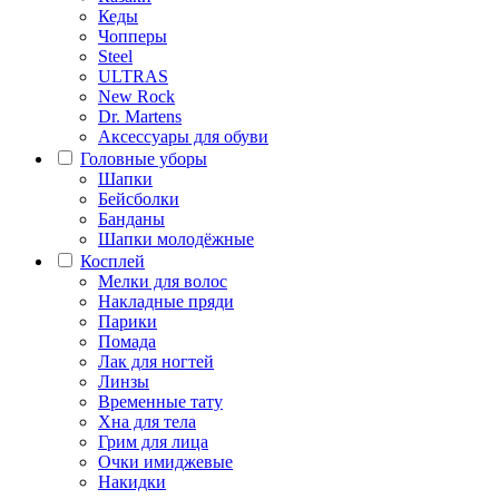
Кеды
Чопперы
Steel
ULTRAS
New Rock
Dr. Martens
Аксессуары для обуви
Головные уборы
Шапки
Бейсболки
Банданы
Шапки молодёжные
Косплей
Мелки для волос
Накладные пряди
Парики
Помада
Лак для ногтей
Линзы
Временные тату
Хна для тела
Грим для лица
Очки имиджевые
Накидки