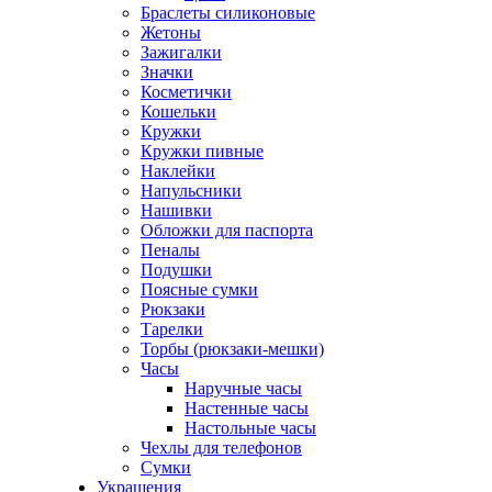
Браслеты силиконовые
Жетоны
Зажигалки
Значки
Косметички
Кошельки
Кружки
Кружки пивные
Наклейки
Напульсники
Нашивки
Обложки для паспорта
Пеналы
Подушки
Поясные сумки
Рюкзаки
Тарелки
Торбы (рюкзаки-мешки)
Часы
Наручные часы
Настенные часы
Настольные часы
Чехлы для телефонов
Сумки
Украшения