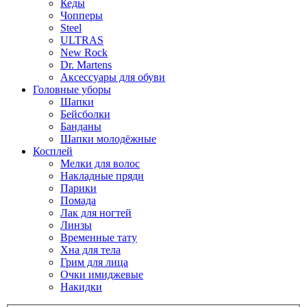
Кеды
Чопперы
Steel
ULTRAS
New Rock
Dr. Martens
Аксессуары для обуви
Головные уборы
Шапки
Бейсболки
Банданы
Шапки молодёжные
Косплей
Мелки для волос
Накладные пряди
Парики
Помада
Лак для ногтей
Линзы
Временные тату
Хна для тела
Грим для лица
Очки имиджевые
Накидки