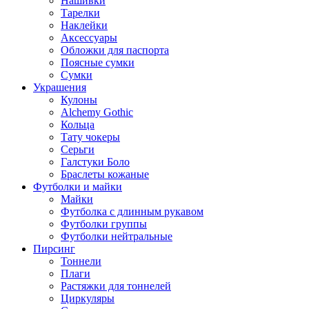
Нашивки
Тарелки
Наклейки
Аксессуары
Обложки для паспорта
Поясные сумки
Сумки
Украшения
Кулоны
Alchemy Gothic
Кольца
Тату чокеры
Серьги
Галстуки Боло
Браслеты кожаные
Футболки и майки
Майки
Футболка с длинным рукавом
Футболки группы
Футболки нейтральные
Пирсинг
Тоннели
Плаги
Растяжки для тоннелей
Циркуляры