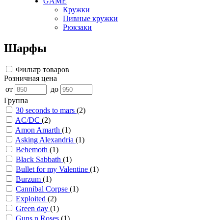
GAME
Кружки
Пивные кружки
Рюкзаки
Шарфы
Фильтр товаров
Розничная цена
от
до
Группа
30 seconds to mars
(2)
AC/DC
(2)
Amon Amarth
(1)
Asking Alexandria
(1)
Behemoth
(1)
Black Sabbath
(1)
Bullet for my Valentine
(1)
Burzum
(1)
Cannibal Corpse
(1)
Exploited
(2)
Green day
(1)
Guns n Roses
(1)