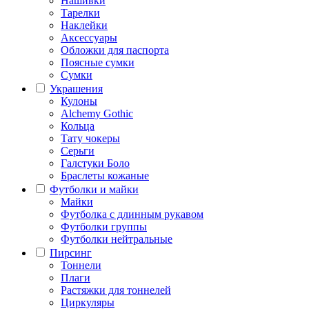
Нашивки
Тарелки
Наклейки
Аксессуары
Обложки для паспорта
Поясные сумки
Сумки
Украшения
Кулоны
Alchemy Gothic
Кольца
Тату чокеры
Серьги
Галстуки Боло
Браслеты кожаные
Футболки и майки
Майки
Футболка с длинным рукавом
Футболки группы
Футболки нейтральные
Пирсинг
Тоннели
Плаги
Растяжки для тоннелей
Циркуляры