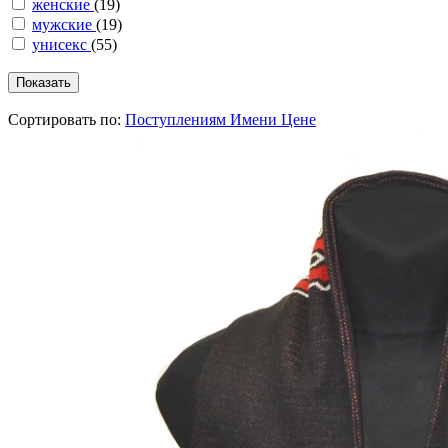
женские
(19)
мужские
(19)
унисекс
(55)
Сортировать по:
Поступлениям
Имени
Цене