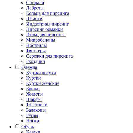
Спирали
Лабреты
Кольца для пирсинга
Штанги
Индастриал пирсинг
Пирсинг обманки
Иглы для пирсинга
Микробананы
Нострилы
Твистеры
Сережки для пирсинга
Гвоздики
Одежда
Куртки косухи
Куртки
Куртки женские
Брюки
Жилеты
Шарфы
Толстовки
Балахоны
Гетры
Носки
Обувь
Казаки