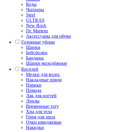
Кеды
Чопперы
Steel
ULTRAS
New Rock
Dr. Martens
Аксессуары для обуви
Головные уборы
Шапки
Бейсболки
Банданы
Шапки молодёжные
Косплей
Мелки для волос
Накладные пряди
Парики
Помада
Лак для ногтей
Линзы
Временные тату
Хна для тела
Грим для лица
Очки имиджевые
Накидки