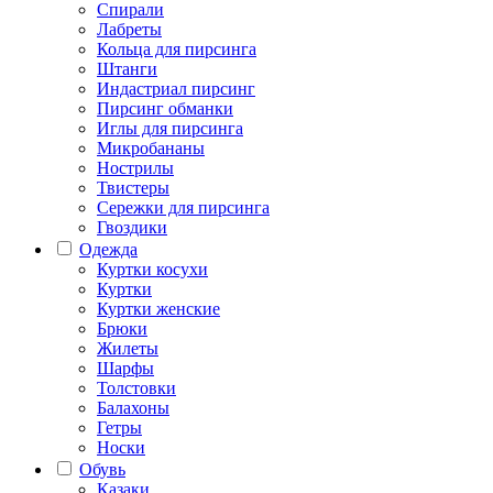
Спирали
Лабреты
Кольца для пирсинга
Штанги
Индастриал пирсинг
Пирсинг обманки
Иглы для пирсинга
Микробананы
Нострилы
Твистеры
Сережки для пирсинга
Гвоздики
Одежда
Куртки косухи
Куртки
Куртки женские
Брюки
Жилеты
Шарфы
Толстовки
Балахоны
Гетры
Носки
Обувь
Казаки