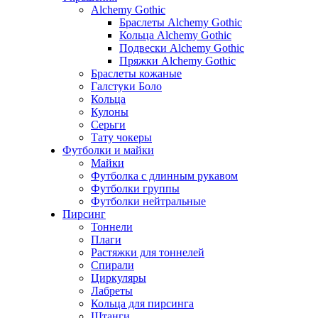
Alchemy Gothic
Браслеты Alchemy Gothic
Кольца Alchemy Gothic
Подвески Alchemy Gothic
Пряжки Alchemy Gothic
Браслеты кожаные
Галстуки Боло
Кольца
Кулоны
Серьги
Тату чокеры
Футболки и майки
Майки
Футболка с длинным рукавом
Футболки группы
Футболки нейтральные
Пирсинг
Тоннели
Плаги
Растяжки для тоннелей
Спирали
Циркуляры
Лабреты
Кольца для пирсинга
Штанги