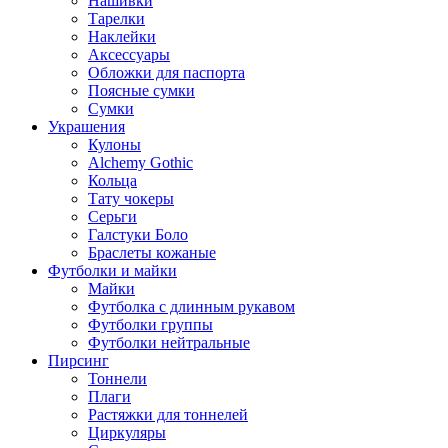
Нашивки
Тарелки
Наклейки
Аксессуары
Обложки для паспорта
Поясные сумки
Сумки
Украшения
Кулоны
Alchemy Gothic
Кольца
Тату чокеры
Серьги
Галстуки Боло
Браслеты кожаные
Футболки и майки
Майки
Футболка с длинным рукавом
Футболки группы
Футболки нейтральные
Пирсинг
Тоннели
Плаги
Растяжки для тоннелей
Циркуляры