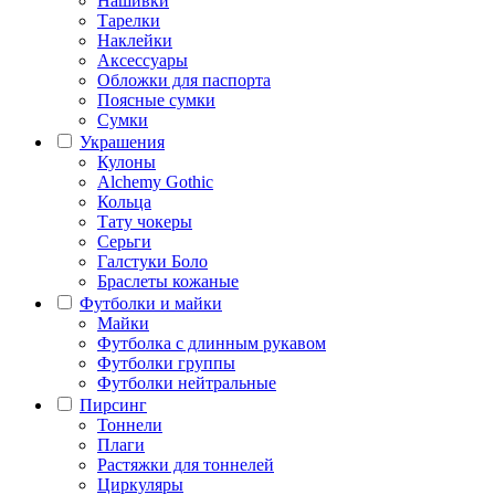
Нашивки
Тарелки
Наклейки
Аксессуары
Обложки для паспорта
Поясные сумки
Сумки
Украшения
Кулоны
Alchemy Gothic
Кольца
Тату чокеры
Серьги
Галстуки Боло
Браслеты кожаные
Футболки и майки
Майки
Футболка с длинным рукавом
Футболки группы
Футболки нейтральные
Пирсинг
Тоннели
Плаги
Растяжки для тоннелей
Циркуляры