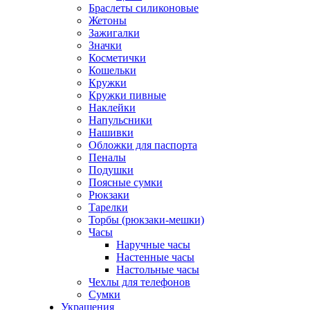
Браслеты силиконовые
Жетоны
Зажигалки
Значки
Косметички
Кошельки
Кружки
Кружки пивные
Наклейки
Напульсники
Нашивки
Обложки для паспорта
Пеналы
Подушки
Поясные сумки
Рюкзаки
Тарелки
Торбы (рюкзаки-мешки)
Часы
Наручные часы
Настенные часы
Настольные часы
Чехлы для телефонов
Сумки
Украшения