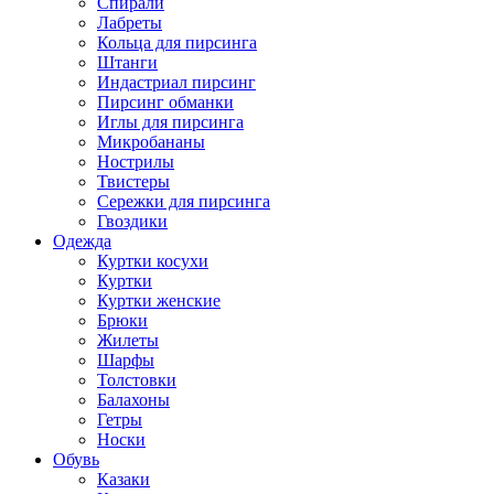
Спирали
Лабреты
Кольца для пирсинга
Штанги
Индастриал пирсинг
Пирсинг обманки
Иглы для пирсинга
Микробананы
Нострилы
Твистеры
Сережки для пирсинга
Гвоздики
Одежда
Куртки косухи
Куртки
Куртки женские
Брюки
Жилеты
Шарфы
Толстовки
Балахоны
Гетры
Носки
Обувь
Казаки