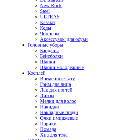
New Rock
Steel
ULTRAS
Казаки
Кеды
Чопперы
Аксессуары для обуви
Головные уборы
Банданы
Бейсболки
Шапки
Шапки молодёжные
Косплей
Временные тату
Грим для лица
Лак для ногтей
Линзы
Мелки для волос
Накидки
Накладные пряди
Очки имиджевые
Парики
Помада
Хна для тела