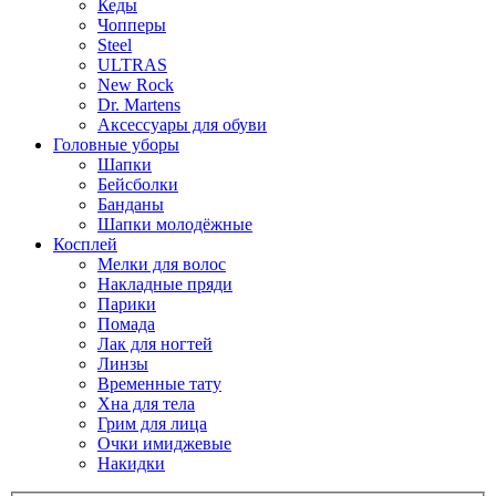
Кеды
Чопперы
Steel
ULTRAS
New Rock
Dr. Martens
Аксессуары для обуви
Головные уборы
Шапки
Бейсболки
Банданы
Шапки молодёжные
Косплей
Мелки для волос
Накладные пряди
Парики
Помада
Лак для ногтей
Линзы
Временные тату
Хна для тела
Грим для лица
Очки имиджевые
Накидки