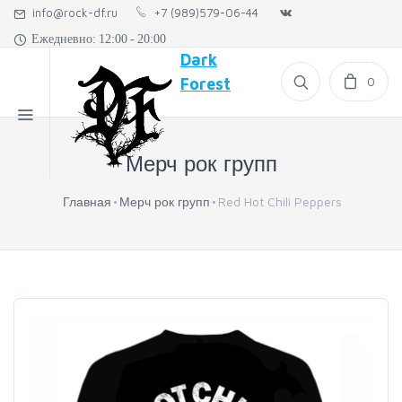
info@rock-df.ru
+7 (989)579-06-44
Ежедневно: 12:00 - 20:00
Dark
0
Forest
Мерч рок групп
Главная
Мерч рок групп
Red Hot Chili Peppers