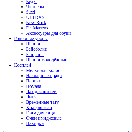
Кеды
Чопперы
Steel
ULTRAS
New Rock
Dr. Martens
Аксессуары для обуви
Головные уборы
Шапки
Бейсболки
Банданы
Шапки молодёжные
Косплей
Мелки для волос
Накладные пряди
Парики
Помада
Лак для ногтей
Линзы
Временные тату
Хна для тела
Грим для лица
Очки имиджевые
Накидки