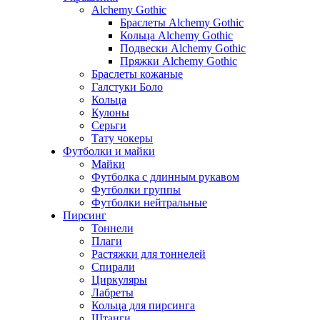
Alchemy Gothic
Браслеты Alchemy Gothic
Кольца Alchemy Gothic
Подвески Alchemy Gothic
Пряжки Alchemy Gothic
Браслеты кожаные
Галстуки Боло
Кольца
Кулоны
Серьги
Тату чокеры
Футболки и майки
Майки
Футболка с длинным рукавом
Футболки группы
Футболки нейтральные
Пирсинг
Тоннели
Плаги
Растяжки для тоннелей
Спирали
Циркуляры
Лабреты
Кольца для пирсинга
Штанги