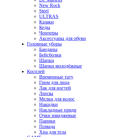
New Rock
Steel
ULTRAS
Казаки
Кеды
Чопперы
Аксессуары для обуви
Головные уборы
Банданы
Бейсболки
Шапки
Шапки молодёжные
Косплей
Временные тату
Грим для лица
Лак для ногтей
Линзы
Мелки для волос
Накидки
Накладные пряди
Очки имиджевые
Парики
Помада
Хна для тела