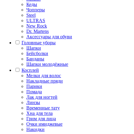
Кеды
Чопперы
Steel
ULTRAS
New Rock
Dr. Martens
Аксессуары для обуви
Головные уборы
Шапки
Бейсболки
Банданы
Шапки молодёжные
Косплей
Мелки для волос
Накладные пряди
Парики
Помада
Лак для ногтей
Линзы
Временные тату
Хна для тела
Грим для лица
Очки имиджевые
Накидки