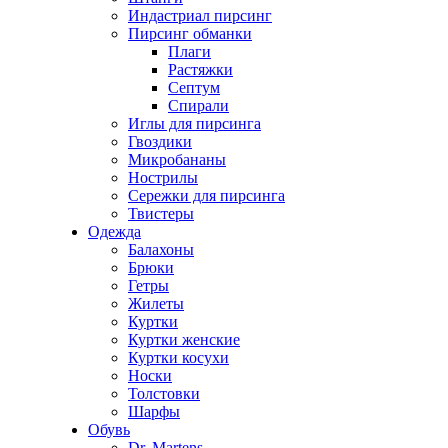
Индастриал пирсинг
Пирсинг обманки
Плаги
Растяжки
Септум
Спирали
Иглы для пирсинга
Гвоздики
Микробананы
Нострилы
Сережки для пирсинга
Твистеры
Одежда
Балахоны
Брюки
Гетры
Жилеты
Куртки
Куртки женские
Куртки косухи
Носки
Толстовки
Шарфы
Обувь
Dr. Martens