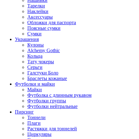
Нашивки
Тарелки
Наклейки
Аксессуары
Обложки для паспорта
Поясные сумки
Сумки
Украшения
Кулоны
Alchemy Gothic
Кольца
Тату чокеры
Серьги
Галстуки Боло
Браслеты кожаные
Футболки и майки
Майки
Футболка с длинным рукавом
Футболки группы
Футболки нейтральные
Пирсинг
Тоннели
Плаги
Растяжки для тоннелей
Циркуляры