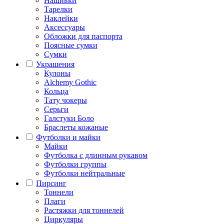
Нашивки
Тарелки
Наклейки
Аксессуары
Обложки для паспорта
Поясные сумки
Сумки
Украшения
Кулоны
Alchemy Gothic
Кольца
Тату чокеры
Серьги
Галстуки Боло
Браслеты кожаные
Футболки и майки
Майки
Футболка с длинным рукавом
Футболки группы
Футболки нейтральные
Пирсинг
Тоннели
Плаги
Растяжки для тоннелей
Циркуляры