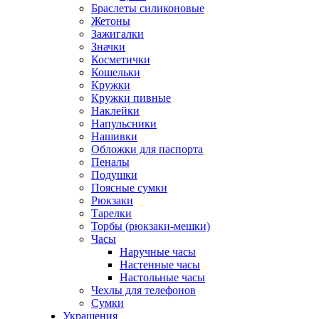
Браслеты силиконовые
Жетоны
Зажигалки
Значки
Косметички
Кошельки
Кружки
Кружки пивные
Наклейки
Напульсники
Нашивки
Обложки для паспорта
Пеналы
Подушки
Поясные сумки
Рюкзаки
Тарелки
Торбы (рюкзаки-мешки)
Часы
Наручные часы
Настенные часы
Настольные часы
Чехлы для телефонов
Сумки
Украшения