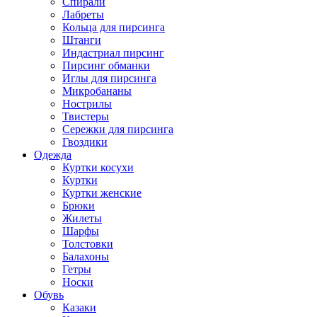
Спирали
Лабреты
Кольца для пирсинга
Штанги
Индастриал пирсинг
Пирсинг обманки
Иглы для пирсинга
Микробананы
Нострилы
Твистеры
Сережки для пирсинга
Гвоздики
Одежда
Куртки косухи
Куртки
Куртки женские
Брюки
Жилеты
Шарфы
Толстовки
Балахоны
Гетры
Носки
Обувь
Казаки