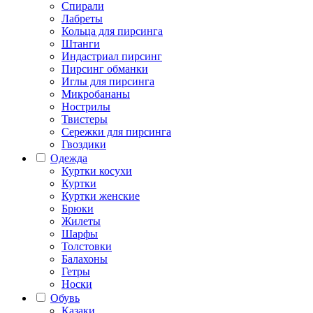
Спирали
Лабреты
Кольца для пирсинга
Штанги
Индастриал пирсинг
Пирсинг обманки
Иглы для пирсинга
Микробананы
Нострилы
Твистеры
Сережки для пирсинга
Гвоздики
Одежда
Куртки косухи
Куртки
Куртки женские
Брюки
Жилеты
Шарфы
Толстовки
Балахоны
Гетры
Носки
Обувь
Казаки