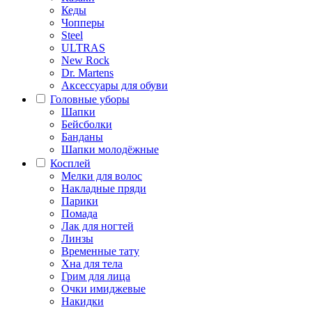
Кеды
Чопперы
Steel
ULTRAS
New Rock
Dr. Martens
Аксессуары для обуви
Головные уборы
Шапки
Бейсболки
Банданы
Шапки молодёжные
Косплей
Мелки для волос
Накладные пряди
Парики
Помада
Лак для ногтей
Линзы
Временные тату
Хна для тела
Грим для лица
Очки имиджевые
Накидки