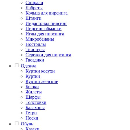
Спирали
Лабреты
Кольца для пирсинга
Штанги
Индастриал пирсинг
Пирсинг обманки
Иглы для пирсинга
Микробананы
Нострилы
Твистеры
Сережки для пирсинга
Гвоздики
Одежда
Куртки косухи
Куртки
Куртки женские
Брюки
Жилеты
Шарфы
Толстовки
Балахоны
Гетры
Носки
Обувь
Казаки