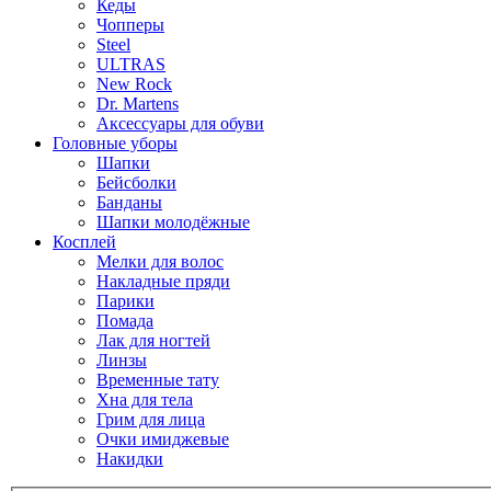
Кеды
Чопперы
Steel
ULTRAS
New Rock
Dr. Martens
Аксессуары для обуви
Головные уборы
Шапки
Бейсболки
Банданы
Шапки молодёжные
Косплей
Мелки для волос
Накладные пряди
Парики
Помада
Лак для ногтей
Линзы
Временные тату
Хна для тела
Грим для лица
Очки имиджевые
Накидки