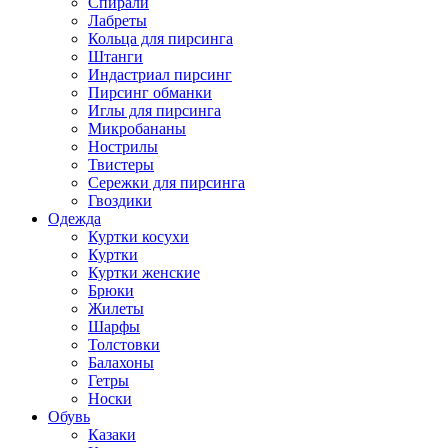
Спирали
Лабреты
Кольца для пирсинга
Штанги
Индастриал пирсинг
Пирсинг обманки
Иглы для пирсинга
Микробананы
Нострилы
Твистеры
Сережки для пирсинга
Гвоздики
Одежда
Куртки косухи
Куртки
Куртки женские
Брюки
Жилеты
Шарфы
Толстовки
Балахоны
Гетры
Носки
Обувь
Казаки