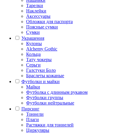
Нашивки
Тарелки
Наклейки
Аксессуары
Обложки для паспорта
Поясные сумки
Сумки
Украшения
Кулоны
Alchemy Gothic
Кольца
Тату чокеры
Серьги
Галстуки Боло
Браслеты кожаные
Футболки и майки
Майки
Футболка с длинным рукавом
Футболки группы
Футболки нейтральные
Пирсинг
Тоннели
Плаги
Растяжки для тоннелей
Циркуляры