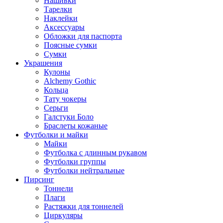
Нашивки
Тарелки
Наклейки
Аксессуары
Обложки для паспорта
Поясные сумки
Сумки
Украшения
Кулоны
Alchemy Gothic
Кольца
Тату чокеры
Серьги
Галстуки Боло
Браслеты кожаные
Футболки и майки
Майки
Футболка с длинным рукавом
Футболки группы
Футболки нейтральные
Пирсинг
Тоннели
Плаги
Растяжки для тоннелей
Циркуляры