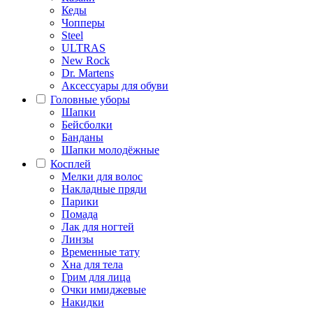
Кеды
Чопперы
Steel
ULTRAS
New Rock
Dr. Martens
Аксессуары для обуви
Головные уборы
Шапки
Бейсболки
Банданы
Шапки молодёжные
Косплей
Мелки для волос
Накладные пряди
Парики
Помада
Лак для ногтей
Линзы
Временные тату
Хна для тела
Грим для лица
Очки имиджевые
Накидки