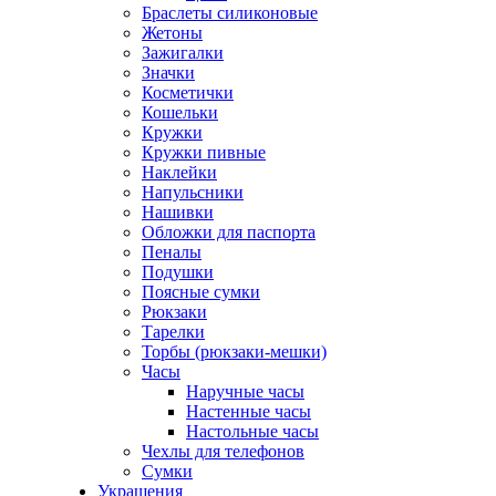
Браслеты силиконовые
Жетоны
Зажигалки
Значки
Косметички
Кошельки
Кружки
Кружки пивные
Наклейки
Напульсники
Нашивки
Обложки для паспорта
Пеналы
Подушки
Поясные сумки
Рюкзаки
Тарелки
Торбы (рюкзаки-мешки)
Часы
Наручные часы
Настенные часы
Настольные часы
Чехлы для телефонов
Сумки
Украшения