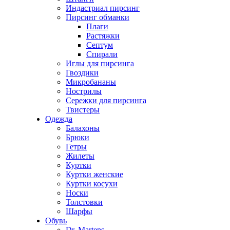
Индастриал пирсинг
Пирсинг обманки
Плаги
Растяжки
Септум
Спирали
Иглы для пирсинга
Гвоздики
Микробананы
Нострилы
Сережки для пирсинга
Твистеры
Одежда
Балахоны
Брюки
Гетры
Жилеты
Куртки
Куртки женские
Куртки косухи
Носки
Толстовки
Шарфы
Обувь
Dr. Martens