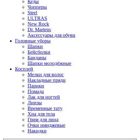
Кеды
Чопперы
Steel
ULTRAS
New Rock
Dr. Martens
Аксессуары для обуви
Головные уборы
Шапки
Бейсболки
Банданы
Шапки молодёжные
Косплей
Мелки для волос
Накладные пряди
Парики
Помада
Лак для ногтей
Линзы
Временные тату
Хна для тела
Грим для лица
Очки имиджевые
Накидки