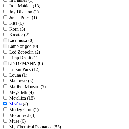
In Flames
(1)
Iron Maiden
(13)
Joy Division
(1)
Judas Priest
(1)
Kiss
(6)
Korn
(3)
Kreator
(2)
Lacrimosa
(0)
Lamb of god
(0)
Led Zeppelin
(2)
Limp Bizkit
(1)
LINDEMANN
(0)
Linkin Park
(12)
Louna
(1)
Manowar
(3)
Marilyn Manson
(5)
Megadeth
(4)
Metallica
(18)
Misfits
(4)
Motley Crue
(1)
Motorhead
(3)
Muse
(6)
My Chemical Romance
(53)