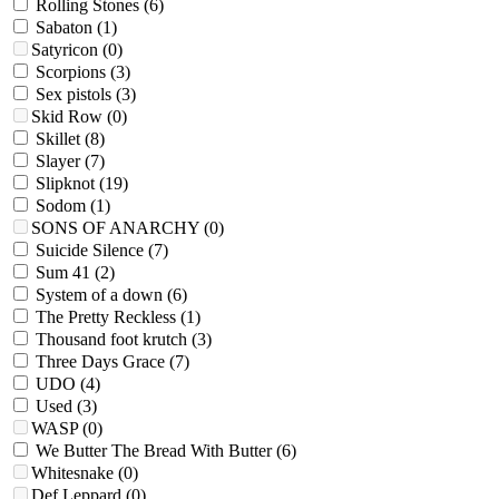
Rolling Stones
(6)
Sabaton
(1)
Satyricon
(0)
Scorpions
(3)
Sex pistols
(3)
Skid Row
(0)
Skillet
(8)
Slayer
(7)
Slipknot
(19)
Sodom
(1)
SONS OF ANARCHY
(0)
Suicide Silence
(7)
Sum 41
(2)
System of a down
(6)
The Pretty Reckless
(1)
Thousand foot krutch
(3)
Three Days Grace
(7)
UDO
(4)
Used
(3)
WASP
(0)
We Butter The Bread With Butter
(6)
Whitesnake
(0)
Def Leppard
(0)