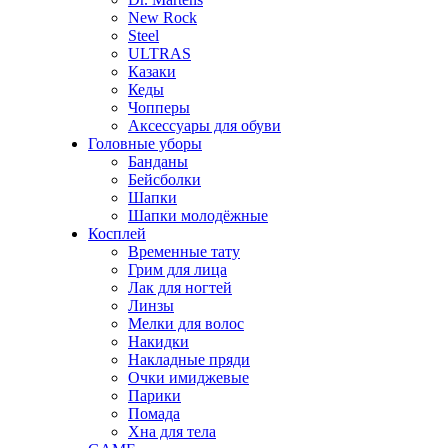
New Rock
Steel
ULTRAS
Казаки
Кеды
Чопперы
Аксессуары для обуви
Головные уборы
Банданы
Бейсболки
Шапки
Шапки молодёжные
Косплей
Временные тату
Грим для лица
Лак для ногтей
Линзы
Мелки для волос
Накидки
Накладные пряди
Очки имиджевые
Парики
Помада
Хна для тела