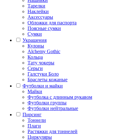
Нашивки
Тарелки
Наклейки
Аксессуары
Обложки для паспорта
Поясные сумки
Сумки
Украшения
Кулоны
Alchemy Gothic
Кольца
Тату чокеры
Серьги
Галстуки Боло
Браслеты кожаные
Футболки и майки
Майки
Футболка с длинным рукавом
Футболки группы
Футболки нейтральные
Пирсинг
Тоннели
Плаги
Растяжки для тоннелей
Циркуляры