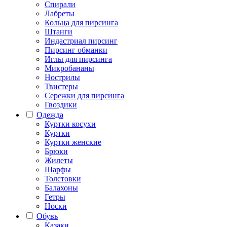
Спирали
Лабреты
Кольца для пирсинга
Штанги
Индастриал пирсинг
Пирсинг обманки
Иглы для пирсинга
Микробананы
Нострилы
Твистеры
Сережки для пирсинга
Гвоздики
Одежда
Куртки косухи
Куртки
Куртки женские
Брюки
Жилеты
Шарфы
Толстовки
Балахоны
Гетры
Носки
Обувь
Казаки