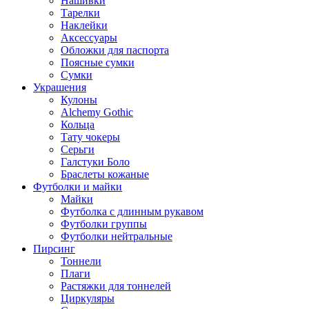
Нашивки
Тарелки
Наклейки
Аксессуары
Обложки для паспорта
Поясные сумки
Сумки
Украшения
Кулоны
Alchemy Gothic
Кольца
Тату чокеры
Серьги
Галстуки Боло
Браслеты кожаные
Футболки и майки
Майки
Футболка с длинным рукавом
Футболки группы
Футболки нейтральные
Пирсинг
Тоннели
Плаги
Растяжки для тоннелей
Циркуляры