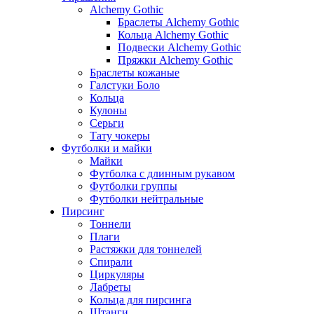
Alchemy Gothic
Браслеты Alchemy Gothic
Кольца Alchemy Gothic
Подвески Alchemy Gothic
Пряжки Alchemy Gothic
Браслеты кожаные
Галстуки Боло
Кольца
Кулоны
Серьги
Тату чокеры
Футболки и майки
Майки
Футболка с длинным рукавом
Футболки группы
Футболки нейтральные
Пирсинг
Тоннели
Плаги
Растяжки для тоннелей
Спирали
Циркуляры
Лабреты
Кольца для пирсинга
Штанги