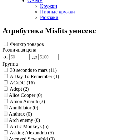
GAME
Кружки
Пивные кружки
Рюкзаки
Атрибутика Misfits унисекс
Фильтр товаров
Розничная цена
от
до
Группа
30 seconds to mars
(11)
A Day To Remember
(1)
AC/DC
(16)
Adept
(2)
Alice Cooper
(0)
Amon Amarth
(3)
Annihilator
(0)
Anthrax
(0)
Arch enemy
(0)
Arctic Monkeys
(5)
Asking Alexandria
(5)
Avenged Sevenfold
(0)