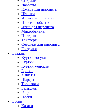
Спирали
Лабреты
Кольца для пирсинга
Штанги
Индастриал пирсинг
Пирсинг обманки
Иглы для пирсинга
Микробананы
Нострилы
Твистеры
Сережки для пирсинга
Гвоздики
Одежда
Куртки косухи
Куртки
Куртки женские
Брюки
Жилеты
Шарфы
Толстовки
Балахоны
Гетры
Носки
Обувь
Казаки