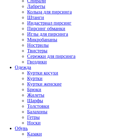
Спирали
Лабреты
Кольца для пирсинга
Штанги
Индастриал пирсинг
Пирсинг обманки
Иглы для пирсинга
Микробананы
Нострилы
Твистеры
Сережки для пирсинга
Гвоздики
Одежда
Куртки косухи
Куртки
Куртки женские
Брюки
Жилеты
Шарфы
Толстовки
Балахоны
Гетры
Носки
Обувь
Казаки