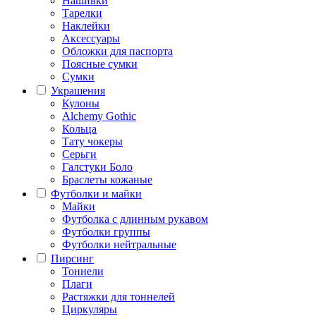
Нашивки
Тарелки
Наклейки
Аксессуары
Обложки для паспорта
Поясные сумки
Сумки
Украшения
Кулоны
Alchemy Gothic
Кольца
Тату чокеры
Серьги
Галстуки Боло
Браслеты кожаные
Футболки и майки
Майки
Футболка с длинным рукавом
Футболки группы
Футболки нейтральные
Пирсинг
Тоннели
Плаги
Растяжки для тоннелей
Циркуляры