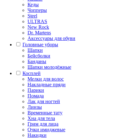
Кеды
Чопперы
Steel
ULTRAS
New Rock
Dr. Martens
Аксессуары для обуви
Головные уборы
Шапки
Бейсболки
Банданы
Шапки молодёжные
Косплей
Мелки для волос
Накладные пряди
Парики
Помада
Лак для ногтей
Линзы
Временные тату
Хна для тела
Грим для лица
Очки имиджевые
Накидки