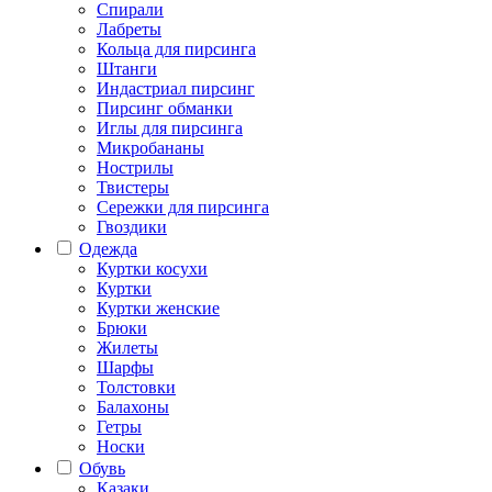
Спирали
Лабреты
Кольца для пирсинга
Штанги
Индастриал пирсинг
Пирсинг обманки
Иглы для пирсинга
Микробананы
Нострилы
Твистеры
Сережки для пирсинга
Гвоздики
Одежда
Куртки косухи
Куртки
Куртки женские
Брюки
Жилеты
Шарфы
Толстовки
Балахоны
Гетры
Носки
Обувь
Казаки