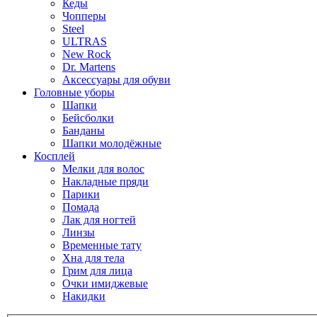
Кеды
Чопперы
Steel
ULTRAS
New Rock
Dr. Martens
Аксессуары для обуви
Головные уборы
Шапки
Бейсболки
Банданы
Шапки молодёжные
Косплей
Мелки для волос
Накладные пряди
Парики
Помада
Лак для ногтей
Линзы
Временные тату
Хна для тела
Грим для лица
Очки имиджевые
Накидки