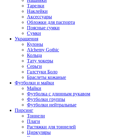
Нашивки
Тарелки
Наклейки
Аксессуары
Обложки для паспорта
Поясные сумки
Сумки
Украшения
Кулоны
Alchemy Gothic
Кольца
Тату чокеры
Серьги
Галстуки Боло
Браслеты кожаные
Футболки и майки
Майки
Футболка с длинным рукавом
Футболки группы
Футболки нейтральные
Пирсинг
Тоннели
Плаги
Растяжки для тоннелей
Циркуляры