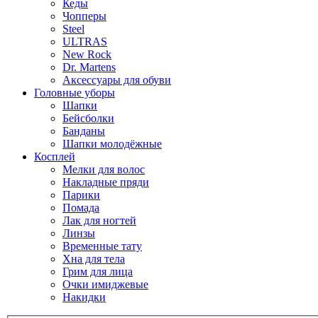
Кеды
Чопперы
Steel
ULTRAS
New Rock
Dr. Martens
Аксессуары для обуви
Головные уборы
Шапки
Бейсболки
Банданы
Шапки молодёжные
Косплей
Мелки для волос
Накладные пряди
Парики
Помада
Лак для ногтей
Линзы
Временные тату
Хна для тела
Грим для лица
Очки имиджевые
Накидки