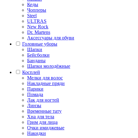
Кеды
Чопперы
Steel
ULTRAS
New Rock
Dr. Martens
Аксессуары для обуви
Головные уборы
Шапки
Бейсболки
Банданы
Шапки молодёжные
Косплей
Мелки для волос
Накладные пряди
Парики
Помада
Лак для ногтей
Линзы
Временные тату
Хна для тела
Грим для лица
Очки имиджевые
Накидки