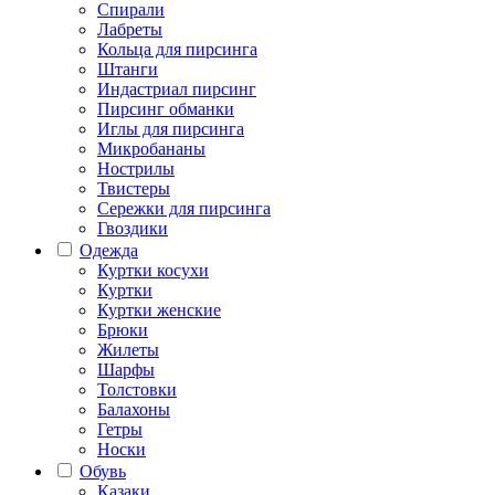
Спирали
Лабреты
Кольца для пирсинга
Штанги
Индастриал пирсинг
Пирсинг обманки
Иглы для пирсинга
Микробананы
Нострилы
Твистеры
Сережки для пирсинга
Гвоздики
Одежда
Куртки косухи
Куртки
Куртки женские
Брюки
Жилеты
Шарфы
Толстовки
Балахоны
Гетры
Носки
Обувь
Казаки