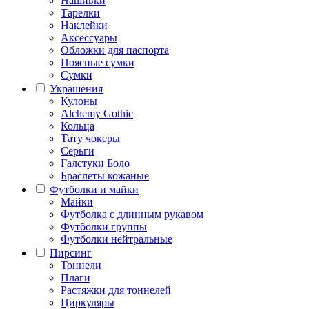
Нашивки
Тарелки
Наклейки
Аксессуары
Обложки для паспорта
Поясные сумки
Сумки
Украшения
Кулоны
Alchemy Gothic
Кольца
Тату чокеры
Серьги
Галстуки Боло
Браслеты кожаные
Футболки и майки
Майки
Футболка с длинным рукавом
Футболки группы
Футболки нейтральные
Пирсинг
Тоннели
Плаги
Растяжки для тоннелей
Циркуляры