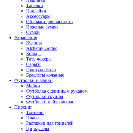
Нашивки
Тарелки
Наклейки
Аксессуары
Обложки для паспорта
Поясные сумки
Сумки
Украшения
Кулоны
Alchemy Gothic
Кольца
Тату чокеры
Серьги
Галстуки Боло
Браслеты кожаные
Футболки и майки
Майки
Футболка с длинным рукавом
Футболки группы
Футболки нейтральные
Пирсинг
Тоннели
Плаги
Растяжки для тоннелей
Циркуляры