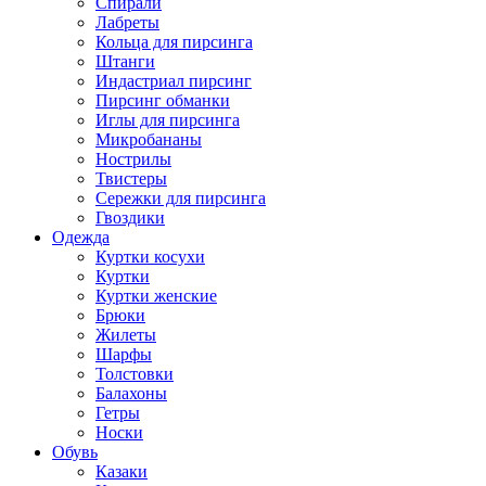
Спирали
Лабреты
Кольца для пирсинга
Штанги
Индастриал пирсинг
Пирсинг обманки
Иглы для пирсинга
Микробананы
Нострилы
Твистеры
Сережки для пирсинга
Гвоздики
Одежда
Куртки косухи
Куртки
Куртки женские
Брюки
Жилеты
Шарфы
Толстовки
Балахоны
Гетры
Носки
Обувь
Казаки