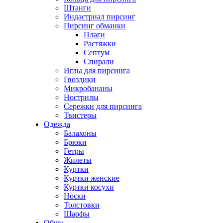
Штанги
Индастриал пирсинг
Пирсинг обманки
Плаги
Растяжки
Септум
Спирали
Иглы для пирсинга
Гвоздики
Микробананы
Нострилы
Сережки для пирсинга
Твистеры
Одежда
Балахоны
Брюки
Гетры
Жилеты
Куртки
Куртки женские
Куртки косухи
Носки
Толстовки
Шарфы
Обувь