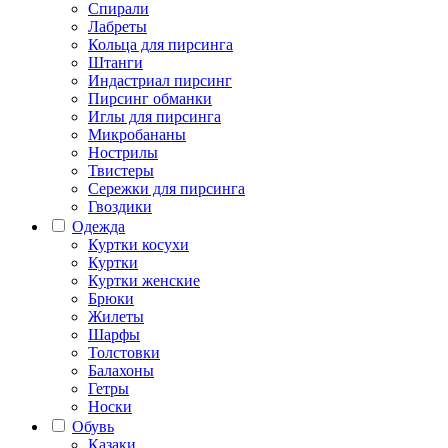
Спирали
Лабреты
Кольца для пирсинга
Штанги
Индастриал пирсинг
Пирсинг обманки
Иглы для пирсинга
Микробананы
Нострилы
Твистеры
Сережки для пирсинга
Гвоздики
Одежда
Куртки косухи
Куртки
Куртки женские
Брюки
Жилеты
Шарфы
Толстовки
Балахоны
Гетры
Носки
Обувь
Казаки