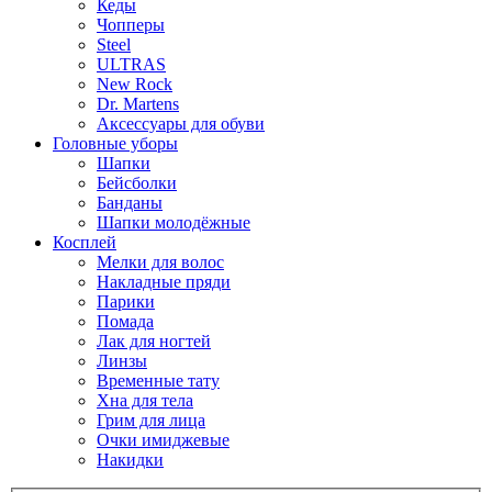
Кеды
Чопперы
Steel
ULTRAS
New Rock
Dr. Martens
Аксессуары для обуви
Головные уборы
Шапки
Бейсболки
Банданы
Шапки молодёжные
Косплей
Мелки для волос
Накладные пряди
Парики
Помада
Лак для ногтей
Линзы
Временные тату
Хна для тела
Грим для лица
Очки имиджевые
Накидки