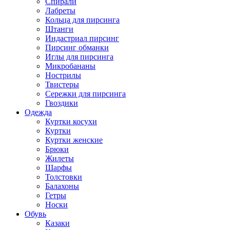
Спирали
Лабреты
Кольца для пирсинга
Штанги
Индастриал пирсинг
Пирсинг обманки
Иглы для пирсинга
Микробананы
Нострилы
Твистеры
Сережки для пирсинга
Гвоздики
Одежда
Куртки косухи
Куртки
Куртки женские
Брюки
Жилеты
Шарфы
Толстовки
Балахоны
Гетры
Носки
Обувь
Казаки