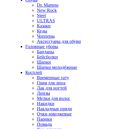
Dr. Martens
New Rock
Steel
ULTRAS
Казаки
Кеды
Чопперы
Аксессуары для обуви
Головные уборы
Банданы
Бейсболки
Шапки
Шапки молодёжные
Косплей
Временные тату
Грим для лица
Лак для ногтей
Линзы
Мелки для волос
Накидки
Накладные пряди
Очки имиджевые
Парики
Помада