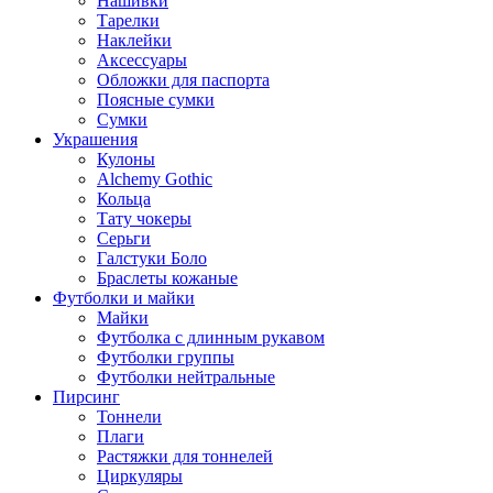
Нашивки
Тарелки
Наклейки
Аксессуары
Обложки для паспорта
Поясные сумки
Сумки
Украшения
Кулоны
Alchemy Gothic
Кольца
Тату чокеры
Серьги
Галстуки Боло
Браслеты кожаные
Футболки и майки
Майки
Футболка с длинным рукавом
Футболки группы
Футболки нейтральные
Пирсинг
Тоннели
Плаги
Растяжки для тоннелей
Циркуляры