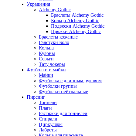
Украшения
Alchemy Gothic
Браслеты Alchemy Gothic
Кольца Alchemy Gothic
Подвески Alchemy Gothic
Пряжки Alchemy Gothic
Браслеты кожаные
Галстуки Боло
Кольца
Кулоны
Серьги
Тату чокеры
Футболки и майки
Майки
Футболка с длинным рукавом
Футболки группы
Футболки нейтральные
Пирсинг
Тоннели
Плаги
Растяжки для тоннелей
Спирали
Циркуляры
Лабреты
Кольца для пирсинга