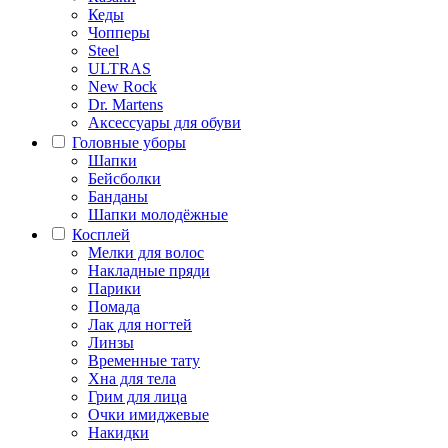
Кеды
Чопперы
Steel
ULTRAS
New Rock
Dr. Martens
Аксессуары для обуви
Головные уборы
Шапки
Бейсболки
Банданы
Шапки молодёжные
Косплей
Мелки для волос
Накладные пряди
Парики
Помада
Лак для ногтей
Линзы
Временные тату
Хна для тела
Грим для лица
Очки имиджевые
Накидки