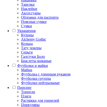
Нашивки
Тарелки
Наклейки
Аксессуары
Обложки для паспорта
Поясные сумки
Сумки
Украшения
Кулоны
Alchemy Gothic
Кольца
Тату чокеры
Серьги
Галстуки Боло
Браслеты кожаные
Футболки и майки
Майки
Футболка с длинным рукавом
Футболки группы
Футболки нейтральные
Пирсинг
Тоннели
Плаги
Растяжки для тоннелей
Циркуляры