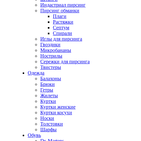
Индастриал пирсинг
Пирсинг обманки
Плаги
Растяжки
Септум
Спирали
Иглы для пирсинга
Гвоздики
Микробананы
Нострилы
Сережки для пирсинга
Твистеры
Одежда
Балахоны
Брюки
Гетры
Жилеты
Куртки
Куртки женские
Куртки косухи
Носки
Толстовки
Шарфы
Обувь
Dr. Martens