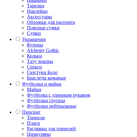
Нашивки
Тарелки
Наклейки
Аксессуары
Обложки для паспорта
Поясные сумки
Сумки
Украшения
Кулоны
Alchemy Gothic
Кольца
Тату чокеры
Серьги
Галстуки Боло
Браслеты кожаные
Футболки и майки
Майки
Футболка с длинным рукавом
Футболки группы
Футболки нейтральные
Пирсинг
Тоннели
Плаги
Растяжки для тоннелей
Циркуляры