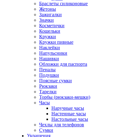
Браслеты силиконовые
Жетоны
Зажигалки
Значки
Косметички
Кошельки
Кружки
Кружки пивные
Наклейки
Напульсники
Нашивки
Обложки для паспорта
Пеналы
Подушки
Поясные сумки
Рюкзаки
Тарелки
Торбы (рюкзаки-мешки)
Часы
Наручные часы
Настенные часы
Настольные часы
Чехлы для телефонов
Сумки
Украшения