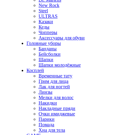
New Rock
Steel
ULTRAS
Казаки
Кеды
Чопперы
Аксессуары для обуви
Головные уборы
Банданы
Бейсболки
Шапки
Шапки молодёжные
Косплей
Временные тату
Грим для лица
Лак для ногтей
Линзы
Мелки для волос
Накидки
Накладные пряди
Очки имиджевые
Парики
Помада
Хна для тела