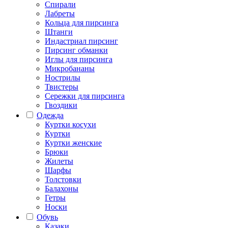
Спирали
Лабреты
Кольца для пирсинга
Штанги
Индастриал пирсинг
Пирсинг обманки
Иглы для пирсинга
Микробананы
Нострилы
Твистеры
Сережки для пирсинга
Гвоздики
Одежда
Куртки косухи
Куртки
Куртки женские
Брюки
Жилеты
Шарфы
Толстовки
Балахоны
Гетры
Носки
Обувь
Казаки