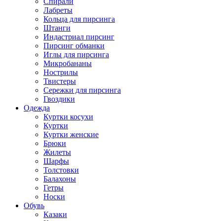
Спирали
Лабреты
Кольца для пирсинга
Штанги
Индастриал пирсинг
Пирсинг обманки
Иглы для пирсинга
Микробананы
Нострилы
Твистеры
Сережки для пирсинга
Гвоздики
Одежда
Куртки косухи
Куртки
Куртки женские
Брюки
Жилеты
Шарфы
Толстовки
Балахоны
Гетры
Носки
Обувь
Казаки