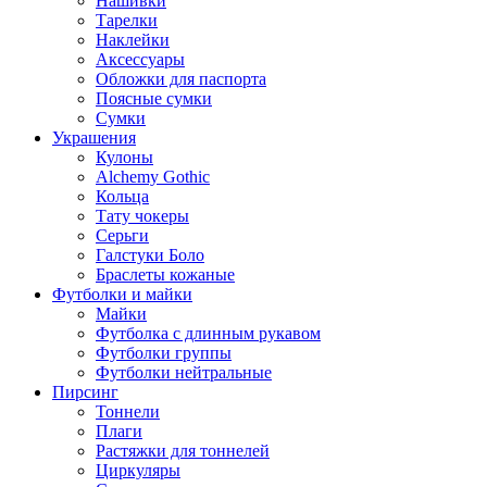
Нашивки
Тарелки
Наклейки
Аксессуары
Обложки для паспорта
Поясные сумки
Сумки
Украшения
Кулоны
Alchemy Gothic
Кольца
Тату чокеры
Серьги
Галстуки Боло
Браслеты кожаные
Футболки и майки
Майки
Футболка с длинным рукавом
Футболки группы
Футболки нейтральные
Пирсинг
Тоннели
Плаги
Растяжки для тоннелей
Циркуляры