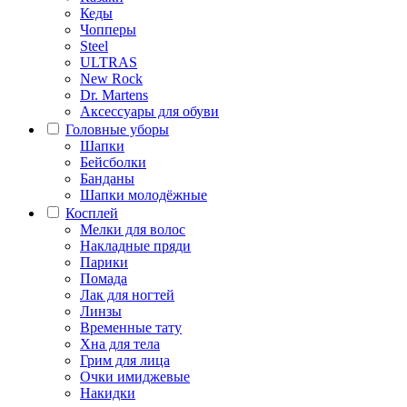
Кеды
Чопперы
Steel
ULTRAS
New Rock
Dr. Martens
Аксессуары для обуви
Головные уборы
Шапки
Бейсболки
Банданы
Шапки молодёжные
Косплей
Мелки для волос
Накладные пряди
Парики
Помада
Лак для ногтей
Линзы
Временные тату
Хна для тела
Грим для лица
Очки имиджевые
Накидки