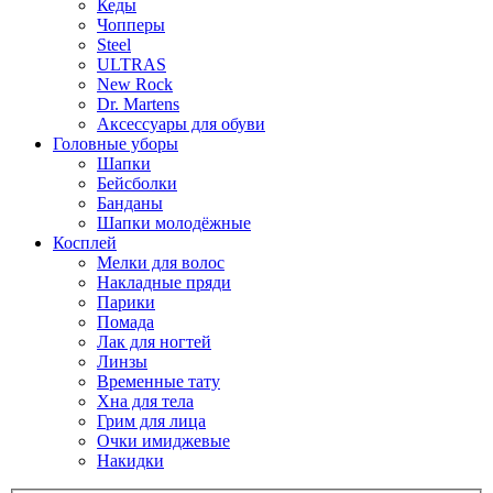
Кеды
Чопперы
Steel
ULTRAS
New Rock
Dr. Martens
Аксессуары для обуви
Головные уборы
Шапки
Бейсболки
Банданы
Шапки молодёжные
Косплей
Мелки для волос
Накладные пряди
Парики
Помада
Лак для ногтей
Линзы
Временные тату
Хна для тела
Грим для лица
Очки имиджевые
Накидки