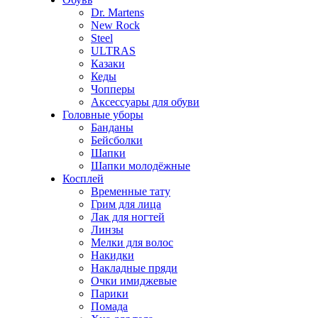
Dr. Martens
New Rock
Steel
ULTRAS
Казаки
Кеды
Чопперы
Аксессуары для обуви
Головные уборы
Банданы
Бейсболки
Шапки
Шапки молодёжные
Косплей
Временные тату
Грим для лица
Лак для ногтей
Линзы
Мелки для волос
Накидки
Накладные пряди
Очки имиджевые
Парики
Помада