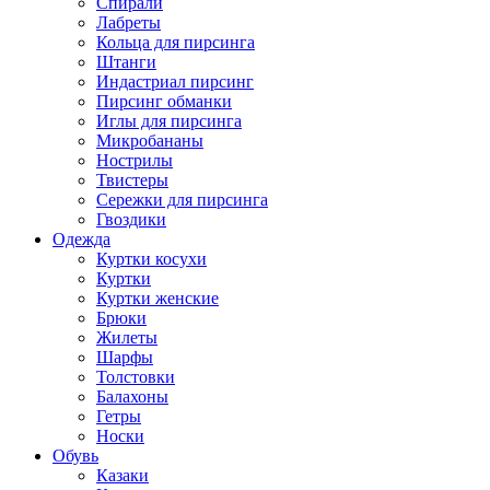
Спирали
Лабреты
Кольца для пирсинга
Штанги
Индастриал пирсинг
Пирсинг обманки
Иглы для пирсинга
Микробананы
Нострилы
Твистеры
Сережки для пирсинга
Гвоздики
Одежда
Куртки косухи
Куртки
Куртки женские
Брюки
Жилеты
Шарфы
Толстовки
Балахоны
Гетры
Носки
Обувь
Казаки