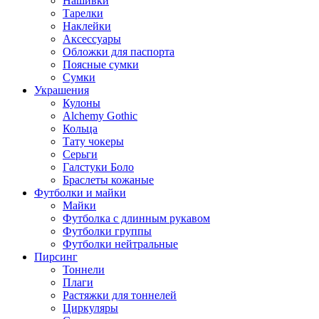
Нашивки
Тарелки
Наклейки
Аксессуары
Обложки для паспорта
Поясные сумки
Сумки
Украшения
Кулоны
Alchemy Gothic
Кольца
Тату чокеры
Серьги
Галстуки Боло
Браслеты кожаные
Футболки и майки
Майки
Футболка с длинным рукавом
Футболки группы
Футболки нейтральные
Пирсинг
Тоннели
Плаги
Растяжки для тоннелей
Циркуляры