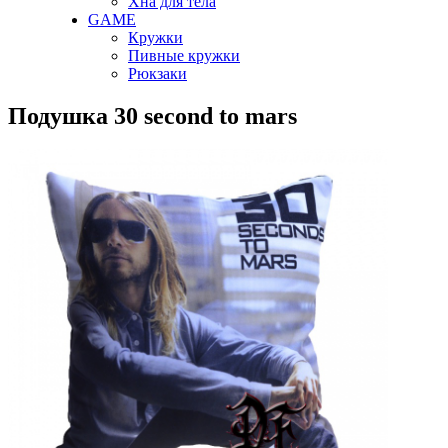
Хна для тела
GAME
Кружки
Пивные кружки
Рюкзаки
Подушка 30 second to mars