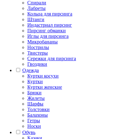
Спирали
Лабреты
Кольца для пирсинга
Штанги
Индастриал пирсинг
Пирсинг обманки
Иглы для пирсинга
Микробананы
Нострилы
Твистеры
Сережки для пирсинга
Гвоздики
Одежда
Куртки косухи
Куртки
Куртки женские
Брюки
Жилеты
Шарфы
Толстовки
Балахоны
Гетры
Носки
Обувь
Казаки