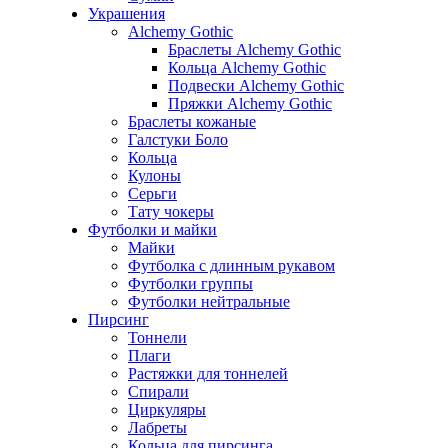
Украшения
Alchemy Gothic
Браслеты Alchemy Gothic
Кольца Alchemy Gothic
Подвески Alchemy Gothic
Пряжки Alchemy Gothic
Браслеты кожаные
Галстуки Боло
Кольца
Кулоны
Серьги
Тату чокеры
Футболки и майки
Майки
Футболка с длинным рукавом
Футболки группы
Футболки нейтральные
Пирсинг
Тоннели
Плаги
Растяжки для тоннелей
Спирали
Циркуляры
Лабреты
Кольца для пирсинга