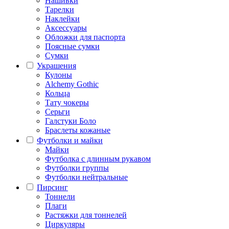
Нашивки
Тарелки
Наклейки
Аксессуары
Обложки для паспорта
Поясные сумки
Сумки
Украшения
Кулоны
Alchemy Gothic
Кольца
Тату чокеры
Серьги
Галстуки Боло
Браслеты кожаные
Футболки и майки
Майки
Футболка с длинным рукавом
Футболки группы
Футболки нейтральные
Пирсинг
Тоннели
Плаги
Растяжки для тоннелей
Циркуляры