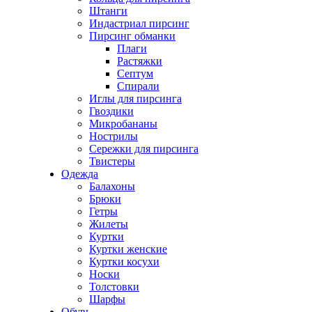
Штанги
Индастриал пирсинг
Пирсинг обманки
Плаги
Растяжки
Септум
Спирали
Иглы для пирсинга
Гвоздики
Микробананы
Нострилы
Сережки для пирсинга
Твистеры
Одежда
Балахоны
Брюки
Гетры
Жилеты
Куртки
Куртки женские
Куртки косухи
Носки
Толстовки
Шарфы
Обувь