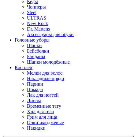
Кеды
Чопперы
Steel
ULTRAS
New Rock
Dr. Martens
Аксессуары для обуви
Головные уборы
Шапки
Бейсболки
Банданы
Шапки молодёжные
Косплей
Мелки для волос
Накладные пряди
Парики
Помада
Лак для ногтей
Линзы
Временные тату
Хна для тела
Грим для лица
Очки имиджевые
Накидки