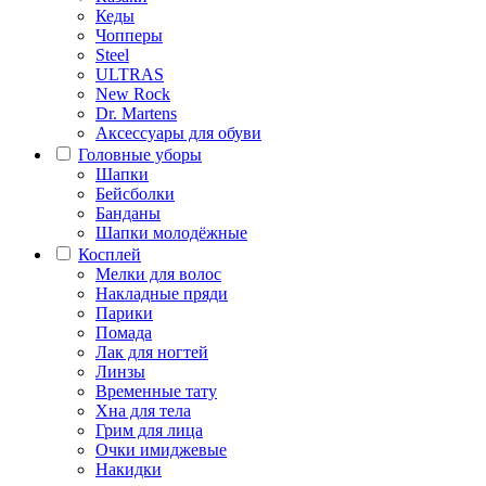
Кеды
Чопперы
Steel
ULTRAS
New Rock
Dr. Martens
Аксессуары для обуви
Головные уборы
Шапки
Бейсболки
Банданы
Шапки молодёжные
Косплей
Мелки для волос
Накладные пряди
Парики
Помада
Лак для ногтей
Линзы
Временные тату
Хна для тела
Грим для лица
Очки имиджевые
Накидки