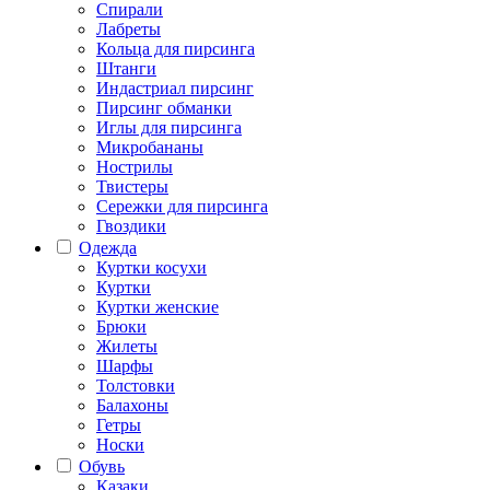
Спирали
Лабреты
Кольца для пирсинга
Штанги
Индастриал пирсинг
Пирсинг обманки
Иглы для пирсинга
Микробананы
Нострилы
Твистеры
Сережки для пирсинга
Гвоздики
Одежда
Куртки косухи
Куртки
Куртки женские
Брюки
Жилеты
Шарфы
Толстовки
Балахоны
Гетры
Носки
Обувь
Казаки