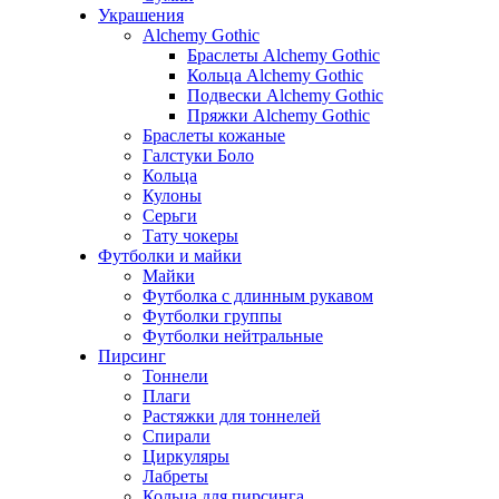
Украшения
Alchemy Gothic
Браслеты Alchemy Gothic
Кольца Alchemy Gothic
Подвески Alchemy Gothic
Пряжки Alchemy Gothic
Браслеты кожаные
Галстуки Боло
Кольца
Кулоны
Серьги
Тату чокеры
Футболки и майки
Майки
Футболка с длинным рукавом
Футболки группы
Футболки нейтральные
Пирсинг
Тоннели
Плаги
Растяжки для тоннелей
Спирали
Циркуляры
Лабреты
Кольца для пирсинга