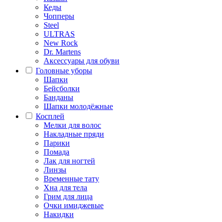
Кеды
Чопперы
Steel
ULTRAS
New Rock
Dr. Martens
Аксессуары для обуви
Головные уборы
Шапки
Бейсболки
Банданы
Шапки молодёжные
Косплей
Мелки для волос
Накладные пряди
Парики
Помада
Лак для ногтей
Линзы
Временные тату
Хна для тела
Грим для лица
Очки имиджевые
Накидки