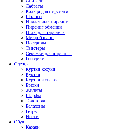
Спирали
Лабреты
Кольца для пирсинга
Штанги
Индастриал пирсинг
Пирсинг обманки
Иглы для пирсинга
Микробананы
Нострилы
Твистеры
Сережки для пирсинга
Гвоздики
Одежда
Куртки косухи
Куртки
Куртки женские
Брюки
Жилеты
Шарфы
Толстовки
Балахоны
Гетры
Носки
Обувь
Казаки