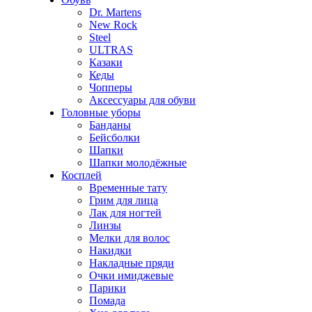
Dr. Martens
New Rock
Steel
ULTRAS
Казаки
Кеды
Чопперы
Аксессуары для обуви
Головные уборы
Банданы
Бейсболки
Шапки
Шапки молодёжные
Косплей
Временные тату
Грим для лица
Лак для ногтей
Линзы
Мелки для волос
Накидки
Накладные пряди
Очки имиджевые
Парики
Помада