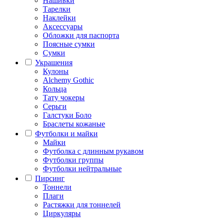
Нашивки
Тарелки
Наклейки
Аксессуары
Обложки для паспорта
Поясные сумки
Сумки
Украшения
Кулоны
Alchemy Gothic
Кольца
Тату чокеры
Серьги
Галстуки Боло
Браслеты кожаные
Футболки и майки
Майки
Футболка с длинным рукавом
Футболки группы
Футболки нейтральные
Пирсинг
Тоннели
Плаги
Растяжки для тоннелей
Циркуляры