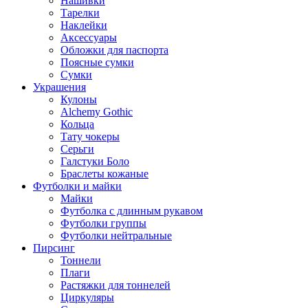
Нашивки
Тарелки
Наклейки
Аксессуары
Обложки для паспорта
Поясные сумки
Сумки
Украшения
Кулоны
Alchemy Gothic
Кольца
Тату чокеры
Серьги
Галстуки Боло
Браслеты кожаные
Футболки и майки
Майки
Футболка с длинным рукавом
Футболки группы
Футболки нейтральные
Пирсинг
Тоннели
Плаги
Растяжки для тоннелей
Циркуляры