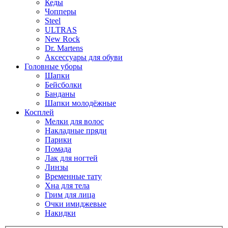
Кеды
Чопперы
Steel
ULTRAS
New Rock
Dr. Martens
Аксессуары для обуви
Головные уборы
Шапки
Бейсболки
Банданы
Шапки молодёжные
Косплей
Мелки для волос
Накладные пряди
Парики
Помада
Лак для ногтей
Линзы
Временные тату
Хна для тела
Грим для лица
Очки имиджевые
Накидки