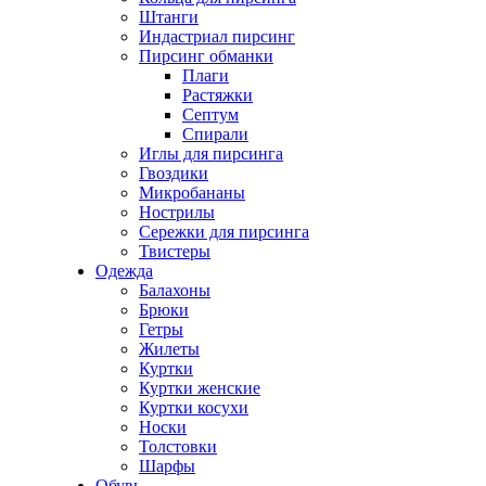
Штанги
Индастриал пирсинг
Пирсинг обманки
Плаги
Растяжки
Септум
Спирали
Иглы для пирсинга
Гвоздики
Микробананы
Нострилы
Сережки для пирсинга
Твистеры
Одежда
Балахоны
Брюки
Гетры
Жилеты
Куртки
Куртки женские
Куртки косухи
Носки
Толстовки
Шарфы
Обувь