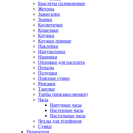
Браслеты силиконовые
Жетоны
Зажигалки
Значки
Косметички
Кошельки
Кружки
Кружки пивные
Наклейки
Напульсники
Нашивки
Обложки для паспорта
Пеналы
Подушки
Поясные сумки
Рюкзаки
Тарелки
Торбы (рюкзаки-мешки)
Часы
Наручные часы
Настенные часы
Настольные часы
Чехлы для телефонов
Сумки
Украшения