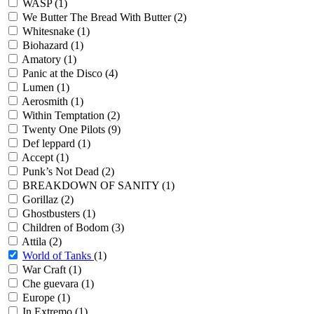
WASP
(1)
We Butter The Bread With Butter
(2)
Whitesnake
(1)
Biohazard
(1)
Amatory
(1)
Panic at the Disco
(4)
Lumen
(1)
Aerosmith
(1)
Within Temptation
(2)
Twenty One Pilots
(9)
Def leppard
(1)
Accept
(1)
Punk’s Not Dead
(2)
BREAKDOWN OF SANITY
(1)
Gorillaz
(2)
Ghostbusters
(1)
Children of Bodom
(3)
Attila
(2)
World of Tanks
(1)
War Craft
(1)
Che guevara
(1)
Europe
(1)
In Extremo
(1)