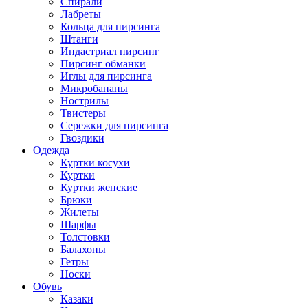
Спирали
Лабреты
Кольца для пирсинга
Штанги
Индастриал пирсинг
Пирсинг обманки
Иглы для пирсинга
Микробананы
Нострилы
Твистеры
Сережки для пирсинга
Гвоздики
Одежда
Куртки косухи
Куртки
Куртки женские
Брюки
Жилеты
Шарфы
Толстовки
Балахоны
Гетры
Носки
Обувь
Казаки