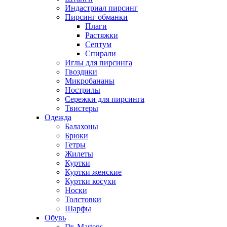
Индастриал пирсинг
Пирсинг обманки
Плаги
Растяжки
Септум
Спирали
Иглы для пирсинга
Гвоздики
Микробананы
Нострилы
Сережки для пирсинга
Твистеры
Одежда
Балахоны
Брюки
Гетры
Жилеты
Куртки
Куртки женские
Куртки косухи
Носки
Толстовки
Шарфы
Обувь
Dr. Martens