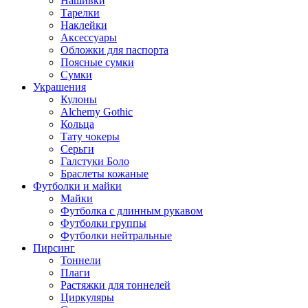
Нашивки
Тарелки
Наклейки
Аксессуары
Обложки для паспорта
Поясные сумки
Сумки
Украшения
Кулоны
Alchemy Gothic
Кольца
Тату чокеры
Серьги
Галстуки Боло
Браслеты кожаные
Футболки и майки
Майки
Футболка с длинным рукавом
Футболки группы
Футболки нейтральные
Пирсинг
Тоннели
Плаги
Растяжки для тоннелей
Циркуляры