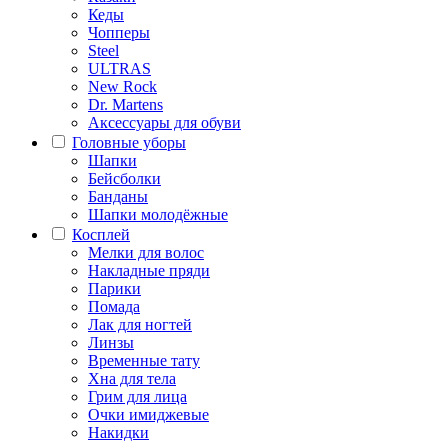
Кеды
Чопперы
Steel
ULTRAS
New Rock
Dr. Martens
Аксессуары для обуви
Головные уборы
Шапки
Бейсболки
Банданы
Шапки молодёжные
Косплей
Мелки для волос
Накладные пряди
Парики
Помада
Лак для ногтей
Линзы
Временные тату
Хна для тела
Грим для лица
Очки имиджевые
Накидки