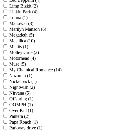
Led Zeppelin
(4)
Limp Bizkit
(2)
Linkin Park
(4)
Louna
(1)
Manowar
(3)
Marilyn Manson
(6)
Megadeth
(5)
Metallica
(10)
Misfits
(1)
Motley Crue
(2)
Motorhead
(4)
Muse
(5)
My Chemical Romance
(14)
Nazareth
(1)
Nickelback
(1)
Nightwish
(2)
Nirvana
(5)
Offspring
(1)
OOMPH
(1)
Over Kill
(1)
Pantera
(2)
Papa Roach
(1)
Parkway drive
(1)