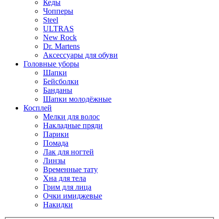
Кеды
Чопперы
Steel
ULTRAS
New Rock
Dr. Martens
Аксессуары для обуви
Головные уборы
Шапки
Бейсболки
Банданы
Шапки молодёжные
Косплей
Мелки для волос
Накладные пряди
Парики
Помада
Лак для ногтей
Линзы
Временные тату
Хна для тела
Грим для лица
Очки имиджевые
Накидки