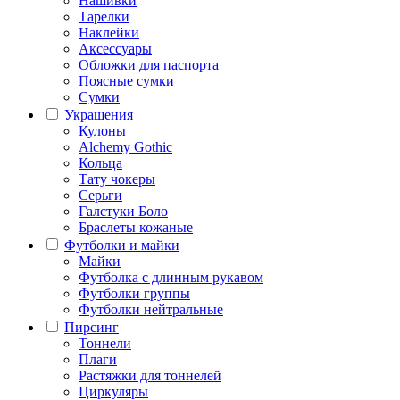
Нашивки
Тарелки
Наклейки
Аксессуары
Обложки для паспорта
Поясные сумки
Сумки
Украшения
Кулоны
Alchemy Gothic
Кольца
Тату чокеры
Серьги
Галстуки Боло
Браслеты кожаные
Футболки и майки
Майки
Футболка с длинным рукавом
Футболки группы
Футболки нейтральные
Пирсинг
Тоннели
Плаги
Растяжки для тоннелей
Циркуляры