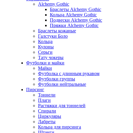
Alchemy Gothic
Браслеты Alchemy Gothic
Кольца Alchemy Gothic
Подвески Alchemy Gothic
Пряжки Alchemy Gothic
Браслеты кожаные
Галстуки Боло
Кольца
Кулоны
Серьги
Тату чокеры
Футболки и майки
Майки
Футболка с длинным рукавом
Футболки группы
Футболки нейтральные
Пирсинг
Тоннели
Плаги
Растяжки для тоннелей
Спирали
Циркуляры
Лабреты
Кольца для пирсинга
Штанги