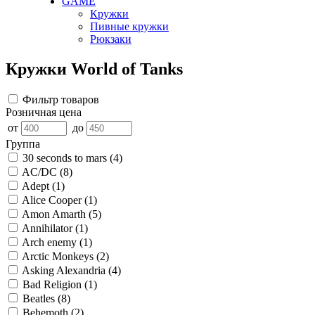
GAME
Кружки
Пивные кружки
Рюкзаки
Кружки World of Tanks
Фильтр товаров
Розничная цена
от
до
Группа
30 seconds to mars
(4)
AC/DC
(8)
Adept
(1)
Alice Cooper
(1)
Amon Amarth
(5)
Annihilator
(1)
Arch enemy
(1)
Arctic Monkeys
(2)
Asking Alexandria
(4)
Bad Religion
(1)
Beatles
(8)
Behemoth
(2)