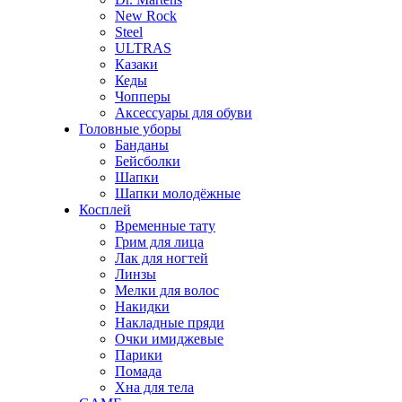
New Rock
Steel
ULTRAS
Казаки
Кеды
Чопперы
Аксессуары для обуви
Головные уборы
Банданы
Бейсболки
Шапки
Шапки молодёжные
Косплей
Временные тату
Грим для лица
Лак для ногтей
Линзы
Мелки для волос
Накидки
Накладные пряди
Очки имиджевые
Парики
Помада
Хна для тела