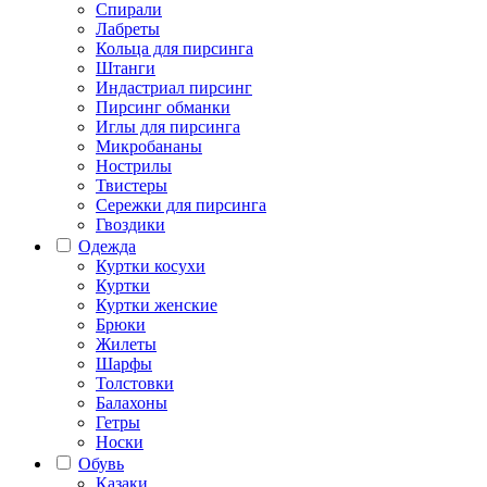
Спирали
Лабреты
Кольца для пирсинга
Штанги
Индастриал пирсинг
Пирсинг обманки
Иглы для пирсинга
Микробананы
Нострилы
Твистеры
Сережки для пирсинга
Гвоздики
Одежда
Куртки косухи
Куртки
Куртки женские
Брюки
Жилеты
Шарфы
Толстовки
Балахоны
Гетры
Носки
Обувь
Казаки