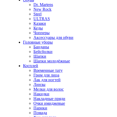
Dr. Martens
New Rock
Steel
ULTRAS
Казаки
Кеды
Чопперы
Аксессуары для обуви
Головные уборы
Банданы
Бейсболки
Шапки
Шапки молодёжные
Косплей
Временные тату
Грим для лица
Лак для ногтей
Линзы
Мелки для волос
Накидки
Накладные пряди
Очки имиджевые
Парики
Помада