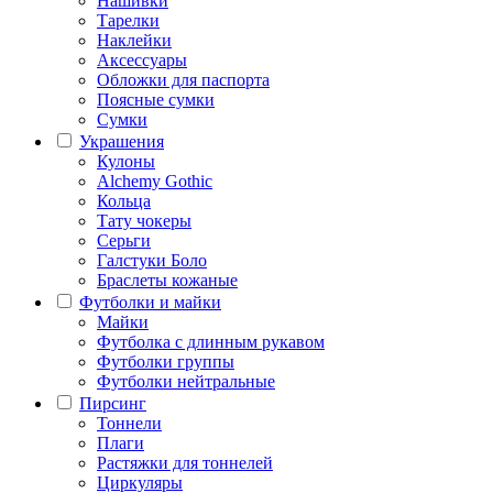
Нашивки
Тарелки
Наклейки
Аксессуары
Обложки для паспорта
Поясные сумки
Сумки
Украшения
Кулоны
Alchemy Gothic
Кольца
Тату чокеры
Серьги
Галстуки Боло
Браслеты кожаные
Футболки и майки
Майки
Футболка с длинным рукавом
Футболки группы
Футболки нейтральные
Пирсинг
Тоннели
Плаги
Растяжки для тоннелей
Циркуляры