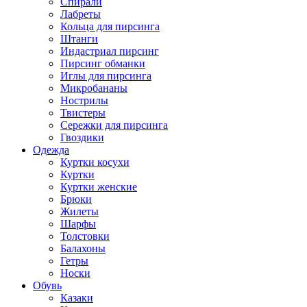
Спирали
Лабреты
Кольца для пирсинга
Штанги
Индастриал пирсинг
Пирсинг обманки
Иглы для пирсинга
Микробананы
Нострилы
Твистеры
Сережки для пирсинга
Гвоздики
Одежда
Куртки косухи
Куртки
Куртки женские
Брюки
Жилеты
Шарфы
Толстовки
Балахоны
Гетры
Носки
Обувь
Казаки