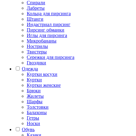
Спирали
Лабреты
Кольца для пирсинга
Штанги
Индастриал пирсинг
Пирсинг обманки
Иглы для пирсинга
Микробананы
Нострилы
Твистеры
Сережки для пирсинга
Гвоздики
Одежда
Куртки косухи
Куртки
Куртки женские
Брюки
Жилеты
Шарфы
Толстовки
Балахоны
Гетры
Носки
Обувь
Казаки