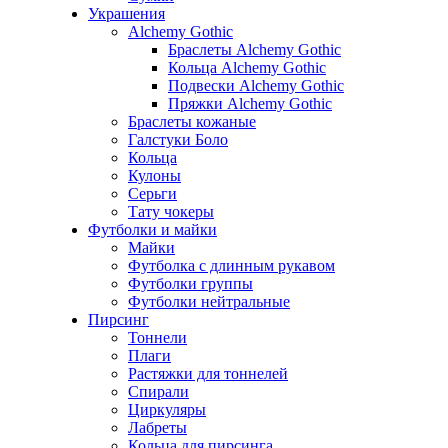
Украшения
Alchemy Gothic
Браслеты Alchemy Gothic
Кольца Alchemy Gothic
Подвески Alchemy Gothic
Пряжки Alchemy Gothic
Браслеты кожаные
Галстуки Боло
Кольца
Кулоны
Серьги
Тату чокеры
Футболки и майки
Майки
Футболка с длинным рукавом
Футболки группы
Футболки нейтральные
Пирсинг
Тоннели
Плаги
Растяжки для тоннелей
Спирали
Циркуляры
Лабреты
Кольца для пирсинга