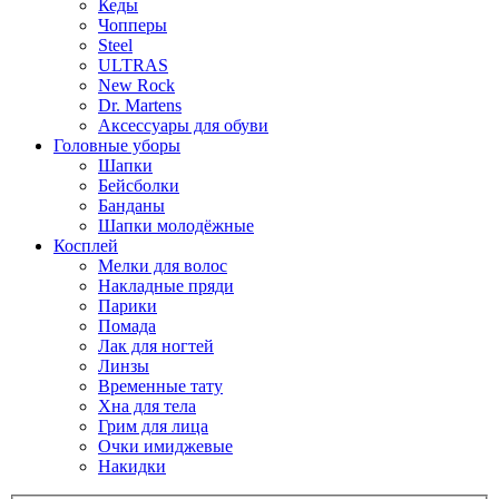
Кеды
Чопперы
Steel
ULTRAS
New Rock
Dr. Martens
Аксессуары для обуви
Головные уборы
Шапки
Бейсболки
Банданы
Шапки молодёжные
Косплей
Мелки для волос
Накладные пряди
Парики
Помада
Лак для ногтей
Линзы
Временные тату
Хна для тела
Грим для лица
Очки имиджевые
Накидки