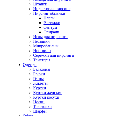
Штанги
Индастриал пирсинг
Пирсинг обманки
Плаги
Растяжки
Септум
Спирали
Иглы для пирсинга
Гвоздики
Микробананы
Нострилы
Сережки для пирсинга
Твистеры
Одежда
Балахоны
Брюки
Гетры
Жилеты
Куртки
Куртки женские
Куртки косухи
Носки
Толстовки
Шарфы
Обувь