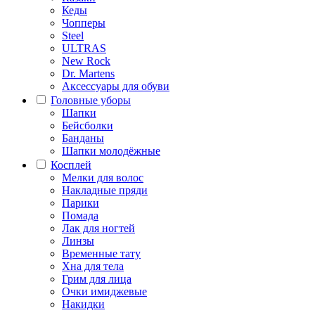
Кеды
Чопперы
Steel
ULTRAS
New Rock
Dr. Martens
Аксессуары для обуви
Головные уборы
Шапки
Бейсболки
Банданы
Шапки молодёжные
Косплей
Мелки для волос
Накладные пряди
Парики
Помада
Лак для ногтей
Линзы
Временные тату
Хна для тела
Грим для лица
Очки имиджевые
Накидки