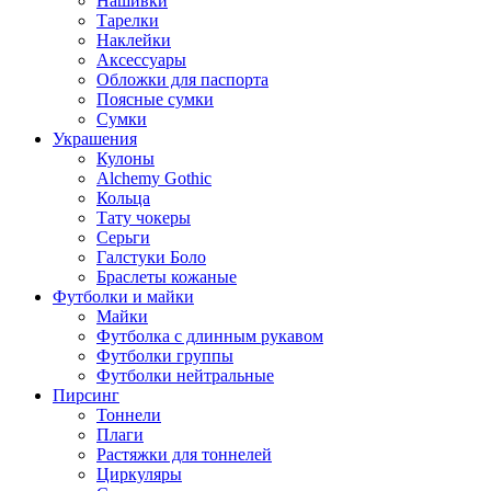
Нашивки
Тарелки
Наклейки
Аксессуары
Обложки для паспорта
Поясные сумки
Сумки
Украшения
Кулоны
Alchemy Gothic
Кольца
Тату чокеры
Серьги
Галстуки Боло
Браслеты кожаные
Футболки и майки
Майки
Футболка с длинным рукавом
Футболки группы
Футболки нейтральные
Пирсинг
Тоннели
Плаги
Растяжки для тоннелей
Циркуляры