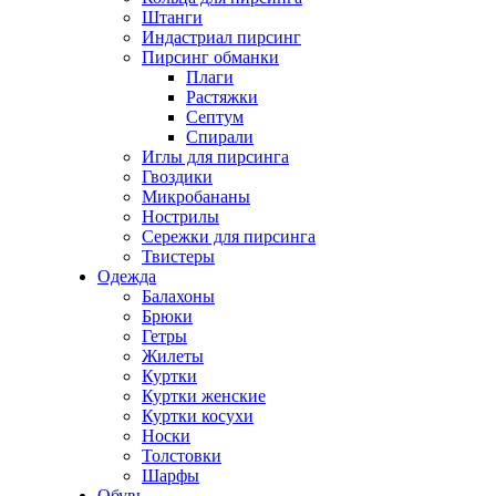
Штанги
Индастриал пирсинг
Пирсинг обманки
Плаги
Растяжки
Септум
Спирали
Иглы для пирсинга
Гвоздики
Микробананы
Нострилы
Сережки для пирсинга
Твистеры
Одежда
Балахоны
Брюки
Гетры
Жилеты
Куртки
Куртки женские
Куртки косухи
Носки
Толстовки
Шарфы
Обувь