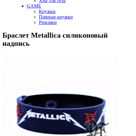
Хна для тела
GAME
Кружки
Пивные кружки
Рюкзаки
Браслет Metallica силиконовый
надпись