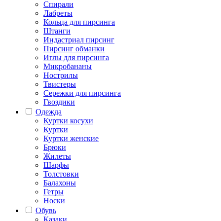
Спирали
Лабреты
Кольца для пирсинга
Штанги
Индастриал пирсинг
Пирсинг обманки
Иглы для пирсинга
Микробананы
Нострилы
Твистеры
Сережки для пирсинга
Гвоздики
Одежда
Куртки косухи
Куртки
Куртки женские
Брюки
Жилеты
Шарфы
Толстовки
Балахоны
Гетры
Носки
Обувь
Казаки