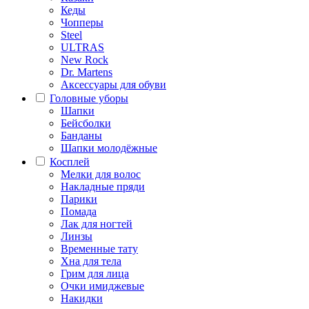
Кеды
Чопперы
Steel
ULTRAS
New Rock
Dr. Martens
Аксессуары для обуви
Головные уборы
Шапки
Бейсболки
Банданы
Шапки молодёжные
Косплей
Мелки для волос
Накладные пряди
Парики
Помада
Лак для ногтей
Линзы
Временные тату
Хна для тела
Грим для лица
Очки имиджевые
Накидки