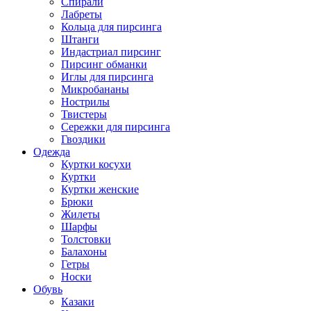
Спирали
Лабреты
Кольца для пирсинга
Штанги
Индастриал пирсинг
Пирсинг обманки
Иглы для пирсинга
Микробананы
Нострилы
Твистеры
Сережки для пирсинга
Гвоздики
Одежда
Куртки косухи
Куртки
Куртки женские
Брюки
Жилеты
Шарфы
Толстовки
Балахоны
Гетры
Носки
Обувь
Казаки