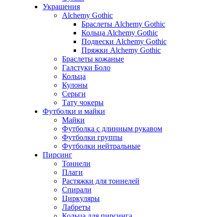
Украшения
Alchemy Gothic
Браслеты Alchemy Gothic
Кольца Alchemy Gothic
Подвески Alchemy Gothic
Пряжки Alchemy Gothic
Браслеты кожаные
Галстуки Боло
Кольца
Кулоны
Серьги
Тату чокеры
Футболки и майки
Майки
Футболка с длинным рукавом
Футболки группы
Футболки нейтральные
Пирсинг
Тоннели
Плаги
Растяжки для тоннелей
Спирали
Циркуляры
Лабреты
Кольца для пирсинга