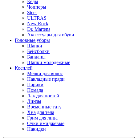
Кеды
Чопперы
Steel
ULTRAS
New Rock
Dr. Martens
Аксессуары для обуви
Головные уборы
Шапки
Бейсболки
Банданы
Шапки молодёжные
Косплей
Мелки для волос
Накладные пряди
Парики
Помада
Лак для ногтей
Линзы
Временные тату
Хна для тела
Грим для лица
Очки имиджевые
Накидки