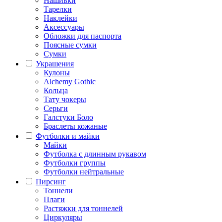
Нашивки
Тарелки
Наклейки
Аксессуары
Обложки для паспорта
Поясные сумки
Сумки
Украшения
Кулоны
Alchemy Gothic
Кольца
Тату чокеры
Серьги
Галстуки Боло
Браслеты кожаные
Футболки и майки
Майки
Футболка с длинным рукавом
Футболки группы
Футболки нейтральные
Пирсинг
Тоннели
Плаги
Растяжки для тоннелей
Циркуляры