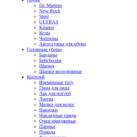
Dr. Martens
New Rock
Steel
ULTRAS
Казаки
Кеды
Чопперы
Аксессуары для обуви
Головные уборы
Банданы
Бейсболки
Шапки
Шапки молодёжные
Косплей
Временные тату
Грим для лица
Лак для ногтей
Линзы
Мелки для волос
Накидки
Накладные пряди
Очки имиджевые
Парики
Помада