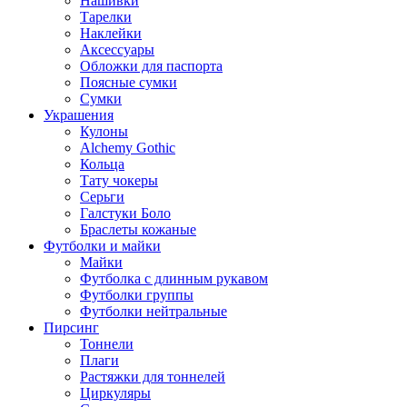
Нашивки
Тарелки
Наклейки
Аксессуары
Обложки для паспорта
Поясные сумки
Сумки
Украшения
Кулоны
Alchemy Gothic
Кольца
Тату чокеры
Серьги
Галстуки Боло
Браслеты кожаные
Футболки и майки
Майки
Футболка с длинным рукавом
Футболки группы
Футболки нейтральные
Пирсинг
Тоннели
Плаги
Растяжки для тоннелей
Циркуляры