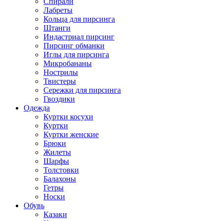
Спирали
Лабреты
Кольца для пирсинга
Штанги
Индастриал пирсинг
Пирсинг обманки
Иглы для пирсинга
Микробананы
Нострилы
Твистеры
Сережки для пирсинга
Гвоздики
Одежда
Куртки косухи
Куртки
Куртки женские
Брюки
Жилеты
Шарфы
Толстовки
Балахоны
Гетры
Носки
Обувь
Казаки