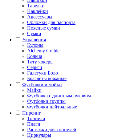
Нашивки
Тарелки
Наклейки
Аксессуары
Обложки для паспорта
Поясные сумки
Сумки
Украшения
Кулоны
Alchemy Gothic
Кольца
Тату чокеры
Серьги
Галстуки Боло
Браслеты кожаные
Футболки и майки
Майки
Футболка с длинным рукавом
Футболки группы
Футболки нейтральные
Пирсинг
Тоннели
Плаги
Растяжки для тоннелей
Циркуляры