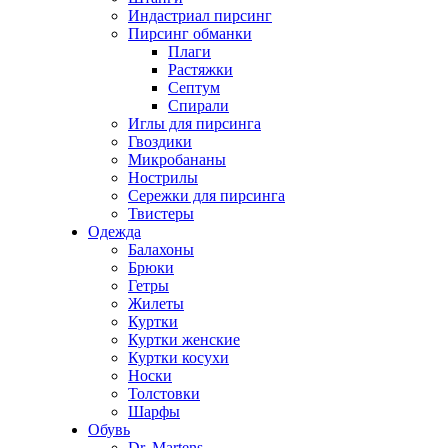
Индастриал пирсинг
Пирсинг обманки
Плаги
Растяжки
Септум
Спирали
Иглы для пирсинга
Гвоздики
Микробананы
Нострилы
Сережки для пирсинга
Твистеры
Одежда
Балахоны
Брюки
Гетры
Жилеты
Куртки
Куртки женские
Куртки косухи
Носки
Толстовки
Шарфы
Обувь
Dr. Martens