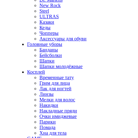
New Rock
Steel
ULTRAS
Казаки
Кеды
Чопперы
Аксессуары для обуви
Головные уборы
Банданы
Бейсболки
Шапки
Шапки молодёжные
Косплей
Временные тату
Грим для лица
Лак для ногтей
Линзы
Мелки для волос
Накидки
Накладные пряди
Очки имиджевые
Парики
Помада
Хна для тела