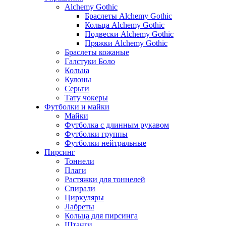
Alchemy Gothic
Браслеты Alchemy Gothic
Кольца Alchemy Gothic
Подвески Alchemy Gothic
Пряжки Alchemy Gothic
Браслеты кожаные
Галстуки Боло
Кольца
Кулоны
Серьги
Тату чокеры
Футболки и майки
Майки
Футболка с длинным рукавом
Футболки группы
Футболки нейтральные
Пирсинг
Тоннели
Плаги
Растяжки для тоннелей
Спирали
Циркуляры
Лабреты
Кольца для пирсинга
Штанги