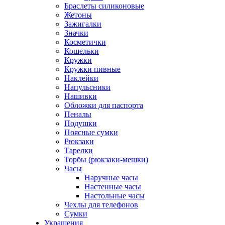
Браслеты силиконовые
Жетоны
Зажигалки
Значки
Косметички
Кошельки
Кружки
Кружки пивные
Наклейки
Напульсники
Нашивки
Обложки для паспорта
Пеналы
Подушки
Поясные сумки
Рюкзаки
Тарелки
Торбы (рюкзаки-мешки)
Часы
Наручные часы
Настенные часы
Настольные часы
Чехлы для телефонов
Сумки
Украшения