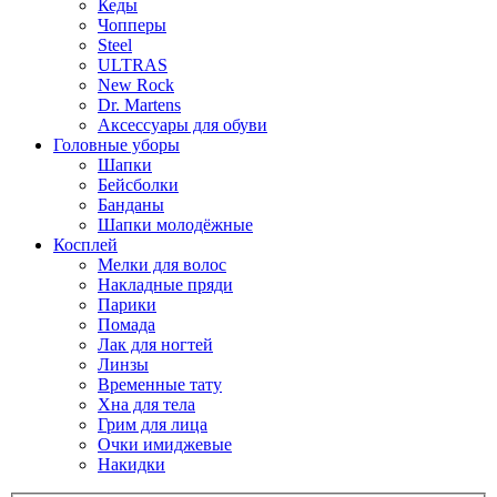
Кеды
Чопперы
Steel
ULTRAS
New Rock
Dr. Martens
Аксессуары для обуви
Головные уборы
Шапки
Бейсболки
Банданы
Шапки молодёжные
Косплей
Мелки для волос
Накладные пряди
Парики
Помада
Лак для ногтей
Линзы
Временные тату
Хна для тела
Грим для лица
Очки имиджевые
Накидки