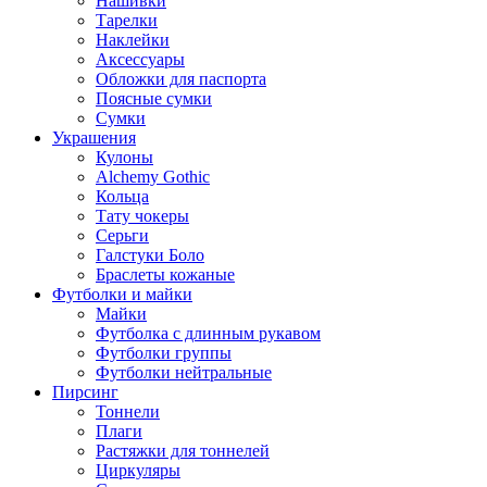
Нашивки
Тарелки
Наклейки
Аксессуары
Обложки для паспорта
Поясные сумки
Сумки
Украшения
Кулоны
Alchemy Gothic
Кольца
Тату чокеры
Серьги
Галстуки Боло
Браслеты кожаные
Футболки и майки
Майки
Футболка с длинным рукавом
Футболки группы
Футболки нейтральные
Пирсинг
Тоннели
Плаги
Растяжки для тоннелей
Циркуляры