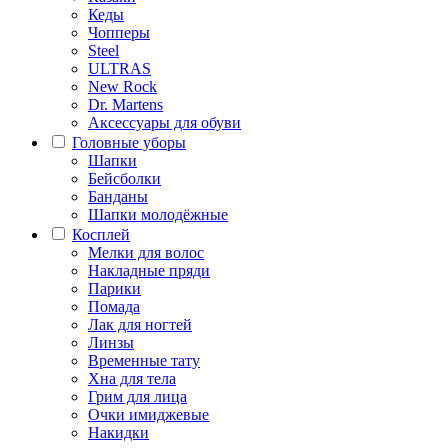
Кеды
Чопперы
Steel
ULTRAS
New Rock
Dr. Martens
Аксессуары для обуви
Головные уборы
Шапки
Бейсболки
Банданы
Шапки молодёжные
Косплей
Мелки для волос
Накладные пряди
Парики
Помада
Лак для ногтей
Линзы
Временные тату
Хна для тела
Грим для лица
Очки имиджевые
Накидки