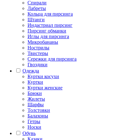
Спирали
Лабреты
Кольца для пирсинга
Штанги
Индастриал пирсинг
Пирсинг обманки
Иглы для пирсинга
Микробананы
Нострилы
Твистеры
Сережки для пирсинга
Гвоздики
Одежда
Куртки косухи
Куртки
Куртки женские
Брюки
Жилеты
Шарфы
Толстовки
Балахоны
Гетры
Носки
Обувь
Казаки