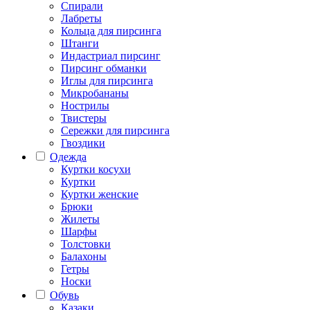
Спирали
Лабреты
Кольца для пирсинга
Штанги
Индастриал пирсинг
Пирсинг обманки
Иглы для пирсинга
Микробананы
Нострилы
Твистеры
Сережки для пирсинга
Гвоздики
Одежда
Куртки косухи
Куртки
Куртки женские
Брюки
Жилеты
Шарфы
Толстовки
Балахоны
Гетры
Носки
Обувь
Казаки