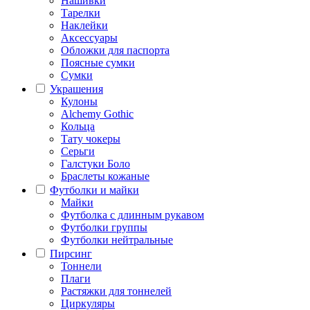
Нашивки
Тарелки
Наклейки
Аксессуары
Обложки для паспорта
Поясные сумки
Сумки
Украшения
Кулоны
Alchemy Gothic
Кольца
Тату чокеры
Серьги
Галстуки Боло
Браслеты кожаные
Футболки и майки
Майки
Футболка с длинным рукавом
Футболки группы
Футболки нейтральные
Пирсинг
Тоннели
Плаги
Растяжки для тоннелей
Циркуляры