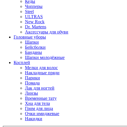
Кеды
Чопперы
Steel
ULTRAS
New Rock
Dr. Martens
Аксессуары для обуви
Головные уборы
Шапки
Бейсболки
Банданы
Шапки молодёжные
Косплей
Мелки для волос
Накладные пряди
Парики
Помада
Лак для ногтей
Линзы
Временные тату
Хна для тела
Грим для лица
Очки имиджевые
Накидки