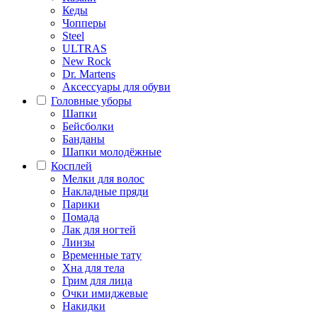
Кеды
Чопперы
Steel
ULTRAS
New Rock
Dr. Martens
Аксессуары для обуви
Головные уборы
Шапки
Бейсболки
Банданы
Шапки молодёжные
Косплей
Мелки для волос
Накладные пряди
Парики
Помада
Лак для ногтей
Линзы
Временные тату
Хна для тела
Грим для лица
Очки имиджевые
Накидки