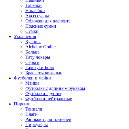
Нашивки
Тарелки
Наклейки
Аксессуары
Обложки для паспорта
Поясные сумки
Сумки
Украшения
Кулоны
Alchemy Gothic
Кольца
Тату чокеры
Серьги
Галстуки Боло
Браслеты кожаные
Футболки и майки
Майки
Футболка с длинным рукавом
Футболки группы
Футболки нейтральные
Пирсинг
Тоннели
Плаги
Растяжки для тоннелей
Циркуляры