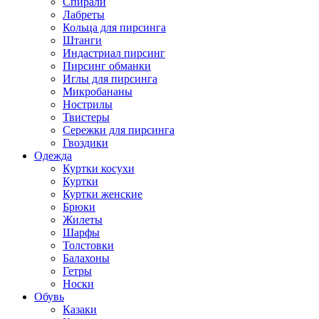
Спирали
Лабреты
Кольца для пирсинга
Штанги
Индастриал пирсинг
Пирсинг обманки
Иглы для пирсинга
Микробананы
Нострилы
Твистеры
Сережки для пирсинга
Гвоздики
Одежда
Куртки косухи
Куртки
Куртки женские
Брюки
Жилеты
Шарфы
Толстовки
Балахоны
Гетры
Носки
Обувь
Казаки