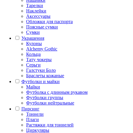
Нашивки
Тарелки
Наклейки
Аксессуары
Обложки для паспорта
Поясные сумки
Сумки
Украшения
Кулоны
Alchemy Gothic
Кольца
Тату чокеры
Серьги
Галстуки Боло
Браслеты кожаные
Футболки и майки
Майки
Футболка с длинным рукавом
Футболки группы
Футболки нейтральные
Пирсинг
Тоннели
Плаги
Растяжки для тоннелей
Циркуляры