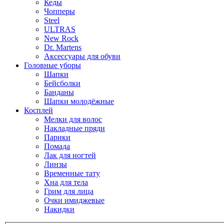
Кеды
Чопперы
Steel
ULTRAS
New Rock
Dr. Martens
Аксессуары для обуви
Головные уборы
Шапки
Бейсболки
Банданы
Шапки молодёжные
Косплей
Мелки для волос
Накладные пряди
Парики
Помада
Лак для ногтей
Линзы
Временные тату
Хна для тела
Грим для лица
Очки имиджевые
Накидки