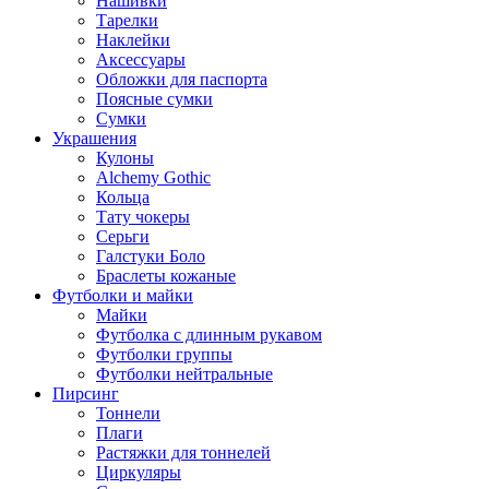
Нашивки
Тарелки
Наклейки
Аксессуары
Обложки для паспорта
Поясные сумки
Сумки
Украшения
Кулоны
Alchemy Gothic
Кольца
Тату чокеры
Серьги
Галстуки Боло
Браслеты кожаные
Футболки и майки
Майки
Футболка с длинным рукавом
Футболки группы
Футболки нейтральные
Пирсинг
Тоннели
Плаги
Растяжки для тоннелей
Циркуляры