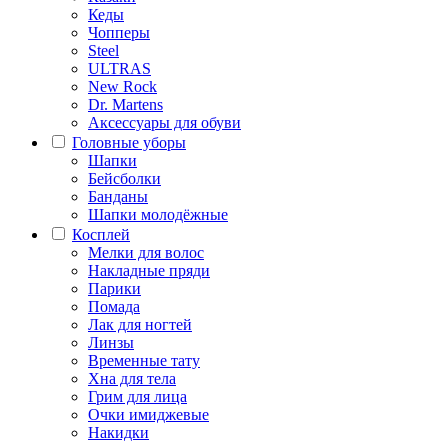
Кеды
Чопперы
Steel
ULTRAS
New Rock
Dr. Martens
Аксессуары для обуви
Головные уборы
Шапки
Бейсболки
Банданы
Шапки молодёжные
Косплей
Мелки для волос
Накладные пряди
Парики
Помада
Лак для ногтей
Линзы
Временные тату
Хна для тела
Грим для лица
Очки имиджевые
Накидки