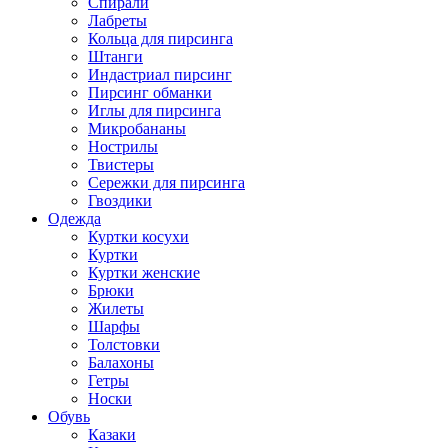
Спирали
Лабреты
Кольца для пирсинга
Штанги
Индастриал пирсинг
Пирсинг обманки
Иглы для пирсинга
Микробананы
Нострилы
Твистеры
Сережки для пирсинга
Гвоздики
Одежда
Куртки косухи
Куртки
Куртки женские
Брюки
Жилеты
Шарфы
Толстовки
Балахоны
Гетры
Носки
Обувь
Казаки