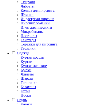
Спирали
Лабреты
Кольца для пирсинга
Штанги
Индастриал пирсинг
Пирсинг обманки
Иглы для пирсинга
Микробананы
Нострилы
Твистеры
Сережки для пирсинга
Гвоздики
Одежда
Куртки косухи
Куртки
Куртки женские
Брюки
Жилеты
Шарфы
Толстовки
Балахоны
Гетры
Носки
Обувь
Казаки