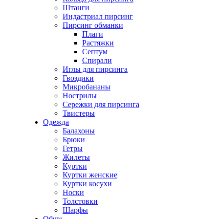
Штанги
Индастриал пирсинг
Пирсинг обманки
Плаги
Растяжки
Септум
Спирали
Иглы для пирсинга
Гвоздики
Микробананы
Нострилы
Сережки для пирсинга
Твистеры
Одежда
Балахоны
Брюки
Гетры
Жилеты
Куртки
Куртки женские
Куртки косухи
Носки
Толстовки
Шарфы
Обувь