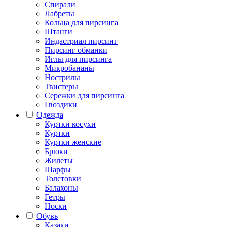
Спирали
Лабреты
Кольца для пирсинга
Штанги
Индастриал пирсинг
Пирсинг обманки
Иглы для пирсинга
Микробананы
Нострилы
Твистеры
Сережки для пирсинга
Гвоздики
Одежда
Куртки косухи
Куртки
Куртки женские
Брюки
Жилеты
Шарфы
Толстовки
Балахоны
Гетры
Носки
Обувь
Казаки