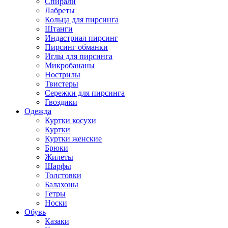
Спирали
Лабреты
Кольца для пирсинга
Штанги
Индастриал пирсинг
Пирсинг обманки
Иглы для пирсинга
Микробананы
Нострилы
Твистеры
Сережки для пирсинга
Гвоздики
Одежда
Куртки косухи
Куртки
Куртки женские
Брюки
Жилеты
Шарфы
Толстовки
Балахоны
Гетры
Носки
Обувь
Казаки