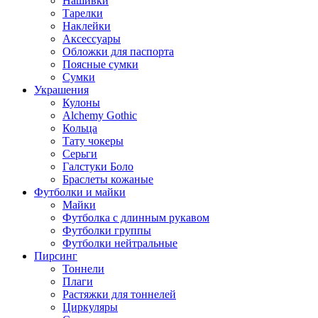
Нашивки
Тарелки
Наклейки
Аксессуары
Обложки для паспорта
Поясные сумки
Сумки
Украшения
Кулоны
Alchemy Gothic
Кольца
Тату чокеры
Серьги
Галстуки Боло
Браслеты кожаные
Футболки и майки
Майки
Футболка с длинным рукавом
Футболки группы
Футболки нейтральные
Пирсинг
Тоннели
Плаги
Растяжки для тоннелей
Циркуляры