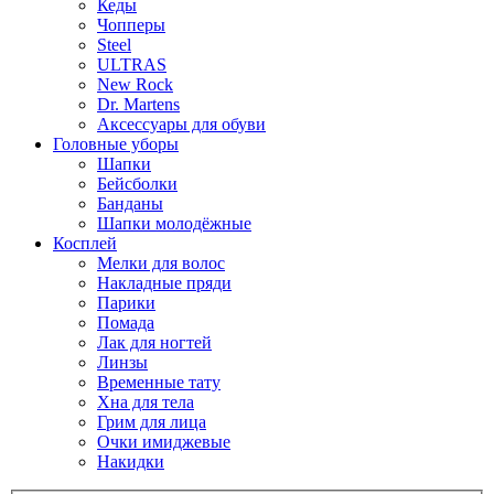
Кеды
Чопперы
Steel
ULTRAS
New Rock
Dr. Martens
Аксессуары для обуви
Головные уборы
Шапки
Бейсболки
Банданы
Шапки молодёжные
Косплей
Мелки для волос
Накладные пряди
Парики
Помада
Лак для ногтей
Линзы
Временные тату
Хна для тела
Грим для лица
Очки имиджевые
Накидки