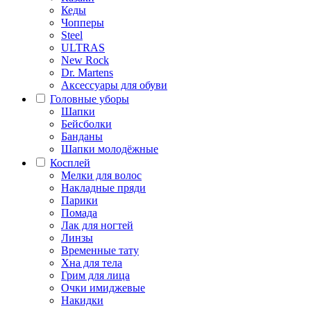
Кеды
Чопперы
Steel
ULTRAS
New Rock
Dr. Martens
Аксессуары для обуви
Головные уборы
Шапки
Бейсболки
Банданы
Шапки молодёжные
Косплей
Мелки для волос
Накладные пряди
Парики
Помада
Лак для ногтей
Линзы
Временные тату
Хна для тела
Грим для лица
Очки имиджевые
Накидки