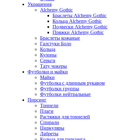
Украшения
Alchemy Gothic
Браслеты Alchemy Gothic
Кольца Alchemy Gothic
Подвески Alchemy Gothic
Пряжки Alchemy Gothic
Браслеты кожаные
Галстуки Боло
Кольца
Кулоны
Серьги
Тату чокеры
Футболки и майки
Майки
Футболка с длинным рукавом
Футболки группы
Футболки нейтральные
Пирсинг
Тоннели
Плаги
Растяжки для тоннелей
Спирали
Циркуляры
Лабреты
Кольца для пирсинга