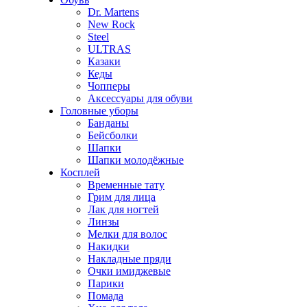
Dr. Martens
New Rock
Steel
ULTRAS
Казаки
Кеды
Чопперы
Аксессуары для обуви
Головные уборы
Банданы
Бейсболки
Шапки
Шапки молодёжные
Косплей
Временные тату
Грим для лица
Лак для ногтей
Линзы
Мелки для волос
Накидки
Накладные пряди
Очки имиджевые
Парики
Помада