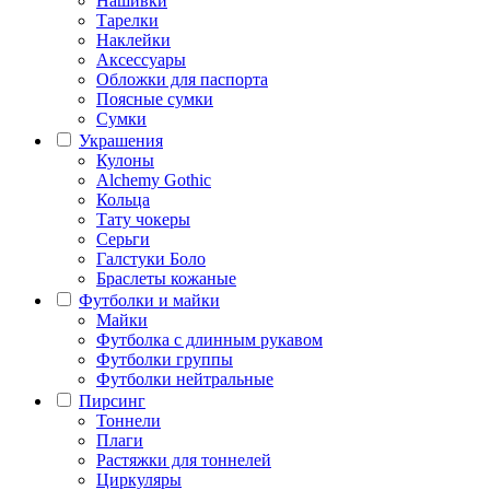
Нашивки
Тарелки
Наклейки
Аксессуары
Обложки для паспорта
Поясные сумки
Сумки
Украшения
Кулоны
Alchemy Gothic
Кольца
Тату чокеры
Серьги
Галстуки Боло
Браслеты кожаные
Футболки и майки
Майки
Футболка с длинным рукавом
Футболки группы
Футболки нейтральные
Пирсинг
Тоннели
Плаги
Растяжки для тоннелей
Циркуляры