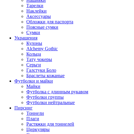
Нашивки
Тарелки
Наклейки
Аксессуары
Обложки для паспорта
Поясные сумки
Сумки
Украшения
Кулоны
Alchemy Gothic
Кольца
Тату чокеры
Серьги
Галстуки Боло
Браслеты кожаные
Футболки и майки
Майки
Футболка с длинным рукавом
Футболки группы
Футболки нейтральные
Пирсинг
Тоннели
Плаги
Растяжки для тоннелей
Циркуляры