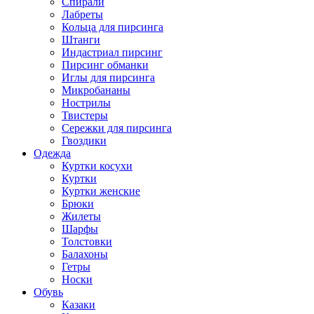
Спирали
Лабреты
Кольца для пирсинга
Штанги
Индастриал пирсинг
Пирсинг обманки
Иглы для пирсинга
Микробананы
Нострилы
Твистеры
Сережки для пирсинга
Гвоздики
Одежда
Куртки косухи
Куртки
Куртки женские
Брюки
Жилеты
Шарфы
Толстовки
Балахоны
Гетры
Носки
Обувь
Казаки