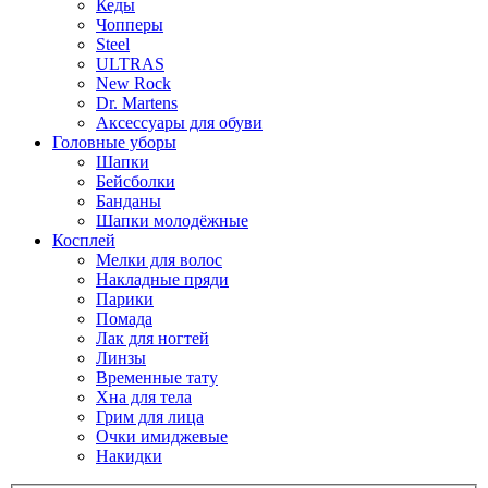
Кеды
Чопперы
Steel
ULTRAS
New Rock
Dr. Martens
Аксессуары для обуви
Головные уборы
Шапки
Бейсболки
Банданы
Шапки молодёжные
Косплей
Мелки для волос
Накладные пряди
Парики
Помада
Лак для ногтей
Линзы
Временные тату
Хна для тела
Грим для лица
Очки имиджевые
Накидки