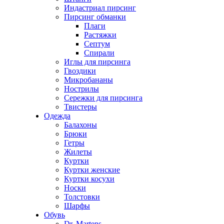
Индастриал пирсинг
Пирсинг обманки
Плаги
Растяжки
Септум
Спирали
Иглы для пирсинга
Гвоздики
Микробананы
Нострилы
Сережки для пирсинга
Твистеры
Одежда
Балахоны
Брюки
Гетры
Жилеты
Куртки
Куртки женские
Куртки косухи
Носки
Толстовки
Шарфы
Обувь
Dr. Martens