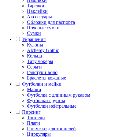
Нашивки
Тарелки
Наклейки
Аксессуары
Обложки для паспорта
Поясные сумки
Сумки
Украшения
Кулоны
Alchemy Gothic
Кольца
Тату чокеры
Серьги
Галстуки Боло
Браслеты кожаные
Футболки и майки
Майки
Футболка с длинным рукавом
Футболки группы
Футболки нейтральные
Пирсинг
Тоннели
Плаги
Растяжки для тоннелей
Циркуляры