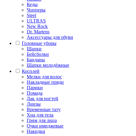
Кеды
Чопперы
Steel
ULTRAS
New Rock
Dr. Martens
Аксессуары для обуви
Головные уборы
Шапки
Бейсболки
Банданы
Шапки молодёжные
Косплей
Мелки для волос
Накладные пряди
Парики
Помада
Лак для ногтей
Линзы
Временные тату
Хна для тела
Грим для лица
Очки имиджевые
Накидки