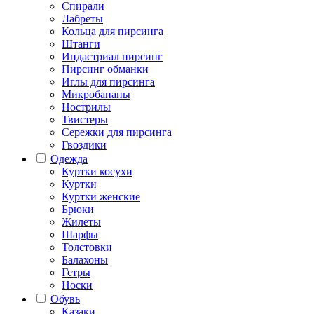
Спирали
Лабреты
Кольца для пирсинга
Штанги
Индастриал пирсинг
Пирсинг обманки
Иглы для пирсинга
Микробананы
Нострилы
Твистеры
Сережки для пирсинга
Гвоздики
Одежда
Куртки косухи
Куртки
Куртки женские
Брюки
Жилеты
Шарфы
Толстовки
Балахоны
Гетры
Носки
Обувь
Казаки