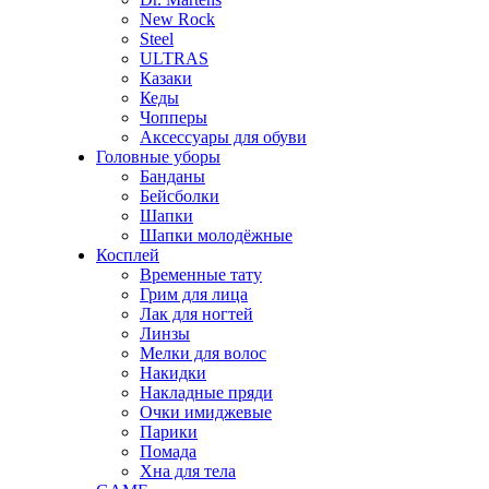
New Rock
Steel
ULTRAS
Казаки
Кеды
Чопперы
Аксессуары для обуви
Головные уборы
Банданы
Бейсболки
Шапки
Шапки молодёжные
Косплей
Временные тату
Грим для лица
Лак для ногтей
Линзы
Мелки для волос
Накидки
Накладные пряди
Очки имиджевые
Парики
Помада
Хна для тела