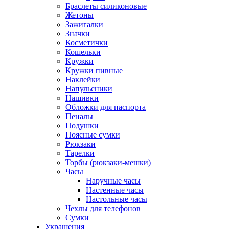
Браслеты силиконовые
Жетоны
Зажигалки
Значки
Косметички
Кошельки
Кружки
Кружки пивные
Наклейки
Напульсники
Нашивки
Обложки для паспорта
Пеналы
Подушки
Поясные сумки
Рюкзаки
Тарелки
Торбы (рюкзаки-мешки)
Часы
Наручные часы
Настенные часы
Настольные часы
Чехлы для телефонов
Сумки
Украшения