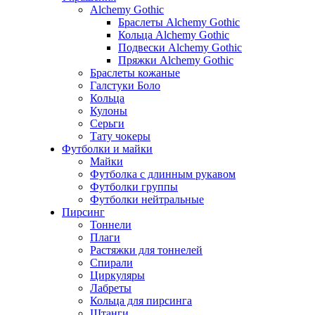
Alchemy Gothic
Браслеты Alchemy Gothic
Кольца Alchemy Gothic
Подвески Alchemy Gothic
Пряжки Alchemy Gothic
Браслеты кожаные
Галстуки Боло
Кольца
Кулоны
Серьги
Тату чокеры
Футболки и майки
Майки
Футболка с длинным рукавом
Футболки группы
Футболки нейтральные
Пирсинг
Тоннели
Плаги
Растяжки для тоннелей
Спирали
Циркуляры
Лабреты
Кольца для пирсинга
Штанги