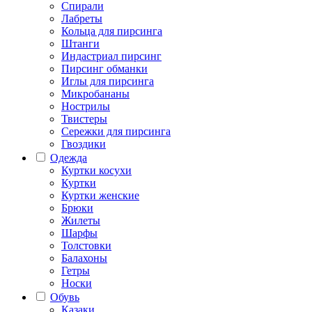
Спирали
Лабреты
Кольца для пирсинга
Штанги
Индастриал пирсинг
Пирсинг обманки
Иглы для пирсинга
Микробананы
Нострилы
Твистеры
Сережки для пирсинга
Гвоздики
Одежда
Куртки косухи
Куртки
Куртки женские
Брюки
Жилеты
Шарфы
Толстовки
Балахоны
Гетры
Носки
Обувь
Казаки