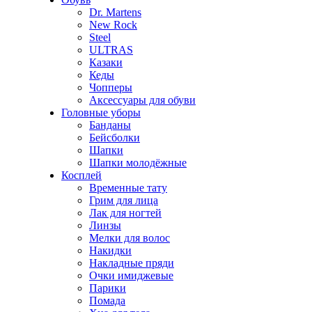
Dr. Martens
New Rock
Steel
ULTRAS
Казаки
Кеды
Чопперы
Аксессуары для обуви
Головные уборы
Банданы
Бейсболки
Шапки
Шапки молодёжные
Косплей
Временные тату
Грим для лица
Лак для ногтей
Линзы
Мелки для волос
Накидки
Накладные пряди
Очки имиджевые
Парики
Помада