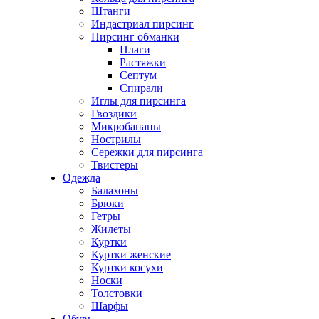
Штанги
Индастриал пирсинг
Пирсинг обманки
Плаги
Растяжки
Септум
Спирали
Иглы для пирсинга
Гвоздики
Микробананы
Нострилы
Сережки для пирсинга
Твистеры
Одежда
Балахоны
Брюки
Гетры
Жилеты
Куртки
Куртки женские
Куртки косухи
Носки
Толстовки
Шарфы
Обувь