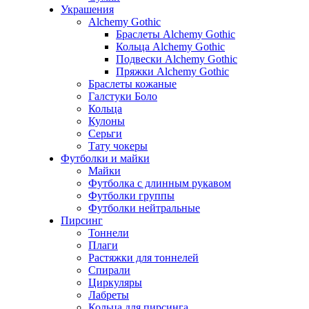
Украшения
Alchemy Gothic
Браслеты Alchemy Gothic
Кольца Alchemy Gothic
Подвески Alchemy Gothic
Пряжки Alchemy Gothic
Браслеты кожаные
Галстуки Боло
Кольца
Кулоны
Серьги
Тату чокеры
Футболки и майки
Майки
Футболка с длинным рукавом
Футболки группы
Футболки нейтральные
Пирсинг
Тоннели
Плаги
Растяжки для тоннелей
Спирали
Циркуляры
Лабреты
Кольца для пирсинга