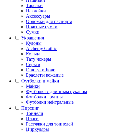
Нашивки
Тарелки
Наклейки
Аксессуары
Обложки для паспорта
Поясные сумки
Сумки
Украшения
Кулоны
Alchemy Gothic
Кольца
Тату чокеры
Серьги
Галстуки Боло
Браслеты кожаные
Футболки и майки
Майки
Футболка с длинным рукавом
Футболки группы
Футболки нейтральные
Пирсинг
Тоннели
Плаги
Растяжки для тоннелей
Циркуляры