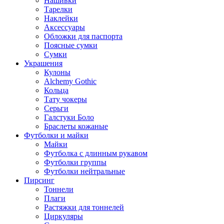
Нашивки
Тарелки
Наклейки
Аксессуары
Обложки для паспорта
Поясные сумки
Сумки
Украшения
Кулоны
Alchemy Gothic
Кольца
Тату чокеры
Серьги
Галстуки Боло
Браслеты кожаные
Футболки и майки
Майки
Футболка с длинным рукавом
Футболки группы
Футболки нейтральные
Пирсинг
Тоннели
Плаги
Растяжки для тоннелей
Циркуляры