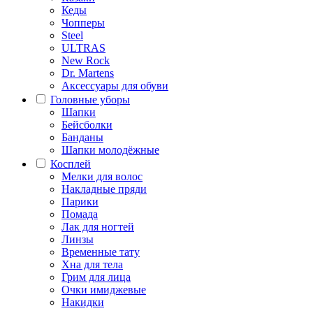
Кеды
Чопперы
Steel
ULTRAS
New Rock
Dr. Martens
Аксессуары для обуви
Головные уборы
Шапки
Бейсболки
Банданы
Шапки молодёжные
Косплей
Мелки для волос
Накладные пряди
Парики
Помада
Лак для ногтей
Линзы
Временные тату
Хна для тела
Грим для лица
Очки имиджевые
Накидки