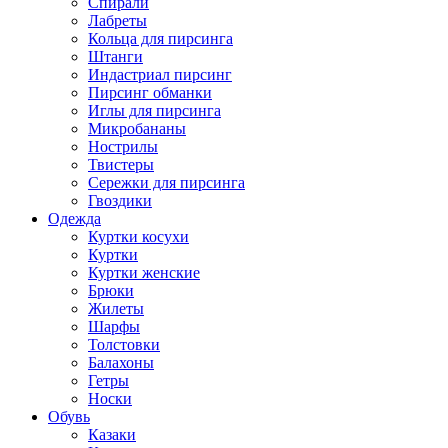
Спирали
Лабреты
Кольца для пирсинга
Штанги
Индастриал пирсинг
Пирсинг обманки
Иглы для пирсинга
Микробананы
Нострилы
Твистеры
Сережки для пирсинга
Гвоздики
Одежда
Куртки косухи
Куртки
Куртки женские
Брюки
Жилеты
Шарфы
Толстовки
Балахоны
Гетры
Носки
Обувь
Казаки