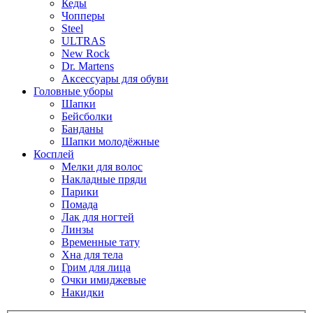
Кеды
Чопперы
Steel
ULTRAS
New Rock
Dr. Martens
Аксессуары для обуви
Головные уборы
Шапки
Бейсболки
Банданы
Шапки молодёжные
Косплей
Мелки для волос
Накладные пряди
Парики
Помада
Лак для ногтей
Линзы
Временные тату
Хна для тела
Грим для лица
Очки имиджевые
Накидки