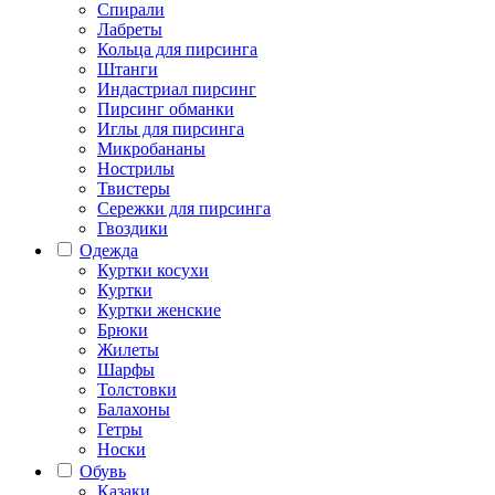
Спирали
Лабреты
Кольца для пирсинга
Штанги
Индастриал пирсинг
Пирсинг обманки
Иглы для пирсинга
Микробананы
Нострилы
Твистеры
Сережки для пирсинга
Гвоздики
Одежда
Куртки косухи
Куртки
Куртки женские
Брюки
Жилеты
Шарфы
Толстовки
Балахоны
Гетры
Носки
Обувь
Казаки