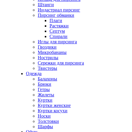
Штанги
Индастриал пирсинг
Пирсинг обманки
Плаги
Растяжки
Септум
Спирали
Иглы для пирсинга
Гвоздики
Микробананы
Нострилы
Сережки для пирсинга
Твистеры
Одежда
Балахоны
Брюки
Гетры
Жилеты
Куртки
Куртки женские
Куртки косухи
Носки
Толстовки
Шарфы
Обувь