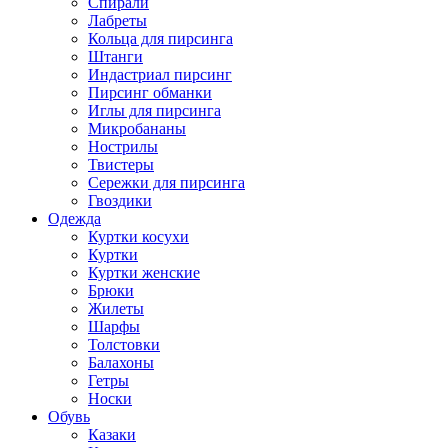
Спирали
Лабреты
Кольца для пирсинга
Штанги
Индастриал пирсинг
Пирсинг обманки
Иглы для пирсинга
Микробананы
Нострилы
Твистеры
Сережки для пирсинга
Гвоздики
Одежда
Куртки косухи
Куртки
Куртки женские
Брюки
Жилеты
Шарфы
Толстовки
Балахоны
Гетры
Носки
Обувь
Казаки