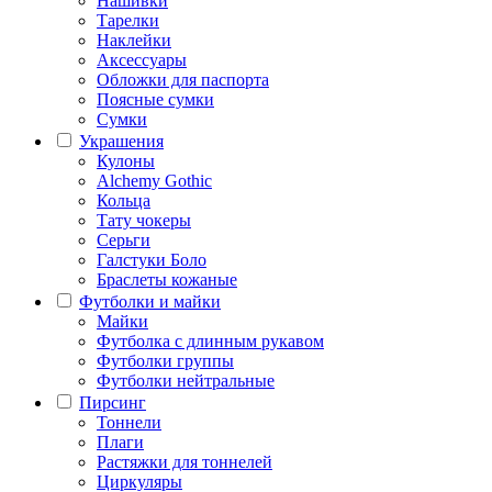
Нашивки
Тарелки
Наклейки
Аксессуары
Обложки для паспорта
Поясные сумки
Сумки
Украшения
Кулоны
Alchemy Gothic
Кольца
Тату чокеры
Серьги
Галстуки Боло
Браслеты кожаные
Футболки и майки
Майки
Футболка с длинным рукавом
Футболки группы
Футболки нейтральные
Пирсинг
Тоннели
Плаги
Растяжки для тоннелей
Циркуляры