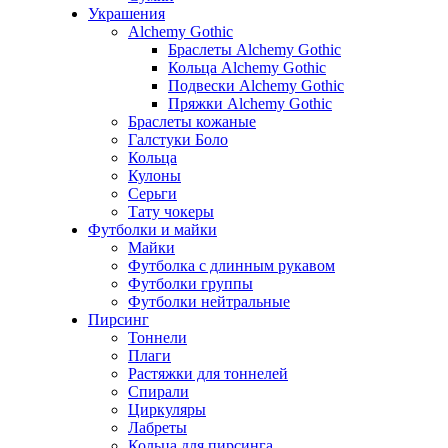
Украшения
Alchemy Gothic
Браслеты Alchemy Gothic
Кольца Alchemy Gothic
Подвески Alchemy Gothic
Пряжки Alchemy Gothic
Браслеты кожаные
Галстуки Боло
Кольца
Кулоны
Серьги
Тату чокеры
Футболки и майки
Майки
Футболка с длинным рукавом
Футболки группы
Футболки нейтральные
Пирсинг
Тоннели
Плаги
Растяжки для тоннелей
Спирали
Циркуляры
Лабреты
Кольца для пирсинга