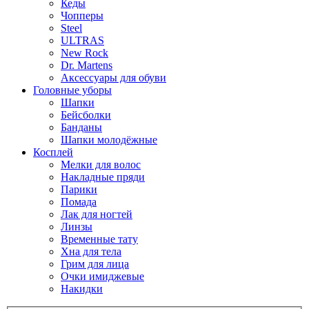
Кеды
Чопперы
Steel
ULTRAS
New Rock
Dr. Martens
Аксессуары для обуви
Головные уборы
Шапки
Бейсболки
Банданы
Шапки молодёжные
Косплей
Мелки для волос
Накладные пряди
Парики
Помада
Лак для ногтей
Линзы
Временные тату
Хна для тела
Грим для лица
Очки имиджевые
Накидки