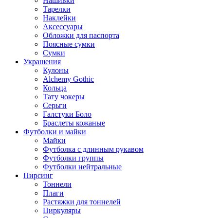
Нашивки
Тарелки
Наклейки
Аксессуары
Обложки для паспорта
Поясные сумки
Сумки
Украшения
Кулоны
Alchemy Gothic
Кольца
Тату чокеры
Серьги
Галстуки Боло
Браслеты кожаные
Футболки и майки
Майки
Футболка с длинным рукавом
Футболки группы
Футболки нейтральные
Пирсинг
Тоннели
Плаги
Растяжки для тоннелей
Циркуляры