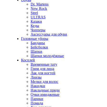
Dr. Martens
New Rock
Steel
ULTRAS
Казаки
Кеды
Чопперы
Аксессуары для обуви
Головные уборы
Банданы
Бейсболки
Шапки
Шапки молодёжные
Косплей
Временные тату
Грим для лица
Лак для ногтей
Линзы
Мелки для волос
Накидки
Накладные пряди
Очки имиджевые
Парики
Помада