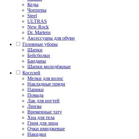
Кеды
Чопперы
Steel
ULTRAS
New Rock
Dr. Martens
Аксессуары для обуви
Головные уборы
Шапки
Бейсболки
Банданы
Шапки молодёжные
Косплей
Мелки для волос
Накладные пряди
Парики
Помада
Лак для ногтей
Линзы
Временные тату
Хна для тела
Грим для лица
Очки имиджевые
Накидки