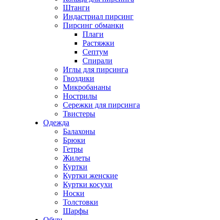
Штанги
Индастриал пирсинг
Пирсинг обманки
Плаги
Растяжки
Септум
Спирали
Иглы для пирсинга
Гвоздики
Микробананы
Нострилы
Сережки для пирсинга
Твистеры
Одежда
Балахоны
Брюки
Гетры
Жилеты
Куртки
Куртки женские
Куртки косухи
Носки
Толстовки
Шарфы
Обувь