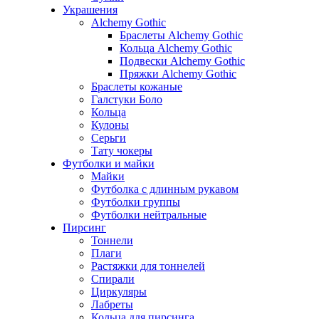
Украшения
Alchemy Gothic
Браслеты Alchemy Gothic
Кольца Alchemy Gothic
Подвески Alchemy Gothic
Пряжки Alchemy Gothic
Браслеты кожаные
Галстуки Боло
Кольца
Кулоны
Серьги
Тату чокеры
Футболки и майки
Майки
Футболка с длинным рукавом
Футболки группы
Футболки нейтральные
Пирсинг
Тоннели
Плаги
Растяжки для тоннелей
Спирали
Циркуляры
Лабреты
Кольца для пирсинга