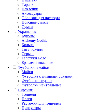
Нашивки
Тарелки
Наклейки
Аксессуары
Обложки для паспорта
Поясные сумки
Сумки
Украшения
Кулоны
Alchemy Gothic
Кольца
Тату чокеры
Серьги
Галстуки Боло
Браслеты кожаные
Футболки и майки
Майки
Футболка с длинным рукавом
Футболки группы
Футболки нейтральные
Пирсинг
Тоннели
Плаги
Растяжки для тоннелей
Циркуляры