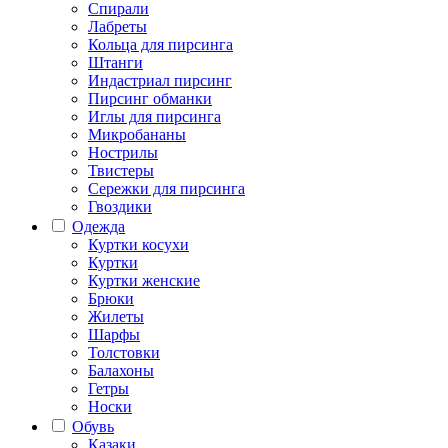
Спирали
Лабреты
Кольца для пирсинга
Штанги
Индастриал пирсинг
Пирсинг обманки
Иглы для пирсинга
Микробананы
Нострилы
Твистеры
Сережки для пирсинга
Гвоздики
Одежда
Куртки косухи
Куртки
Куртки женские
Брюки
Жилеты
Шарфы
Толстовки
Балахоны
Гетры
Носки
Обувь
Казаки