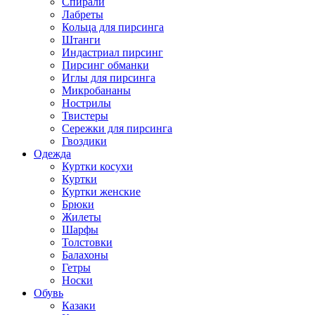
Спирали
Лабреты
Кольца для пирсинга
Штанги
Индастриал пирсинг
Пирсинг обманки
Иглы для пирсинга
Микробананы
Нострилы
Твистеры
Сережки для пирсинга
Гвоздики
Одежда
Куртки косухи
Куртки
Куртки женские
Брюки
Жилеты
Шарфы
Толстовки
Балахоны
Гетры
Носки
Обувь
Казаки