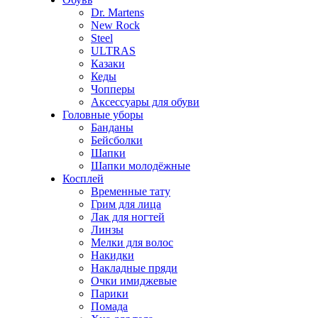
Dr. Martens
New Rock
Steel
ULTRAS
Казаки
Кеды
Чопперы
Аксессуары для обуви
Головные уборы
Банданы
Бейсболки
Шапки
Шапки молодёжные
Косплей
Временные тату
Грим для лица
Лак для ногтей
Линзы
Мелки для волос
Накидки
Накладные пряди
Очки имиджевые
Парики
Помада