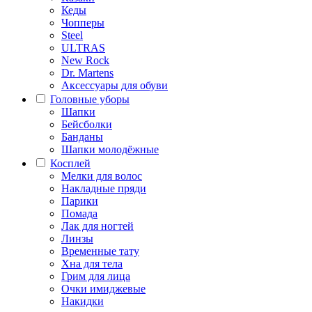
Кеды
Чопперы
Steel
ULTRAS
New Rock
Dr. Martens
Аксессуары для обуви
Головные уборы
Шапки
Бейсболки
Банданы
Шапки молодёжные
Косплей
Мелки для волос
Накладные пряди
Парики
Помада
Лак для ногтей
Линзы
Временные тату
Хна для тела
Грим для лица
Очки имиджевые
Накидки