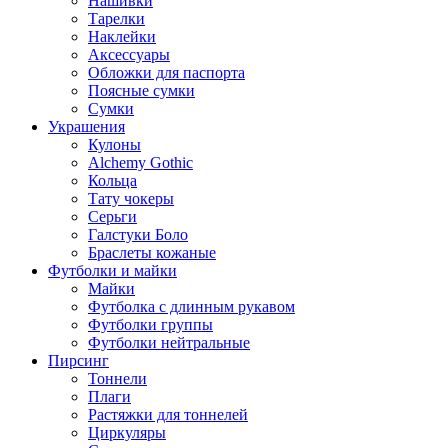
Нашивки
Тарелки
Наклейки
Аксессуары
Обложки для паспорта
Поясные сумки
Сумки
Украшения
Кулоны
Alchemy Gothic
Кольца
Тату чокеры
Серьги
Галстуки Боло
Браслеты кожаные
Футболки и майки
Майки
Футболка с длинным рукавом
Футболки группы
Футболки нейтральные
Пирсинг
Тоннели
Плаги
Растяжки для тоннелей
Циркуляры