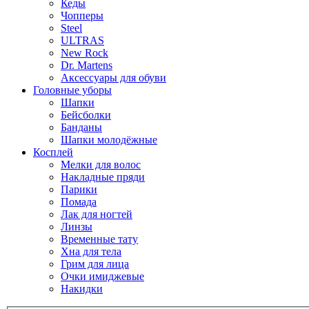
Кеды
Чопперы
Steel
ULTRAS
New Rock
Dr. Martens
Аксессуары для обуви
Головные уборы
Шапки
Бейсболки
Банданы
Шапки молодёжные
Косплей
Мелки для волос
Накладные пряди
Парики
Помада
Лак для ногтей
Линзы
Временные тату
Хна для тела
Грим для лица
Очки имиджевые
Накидки