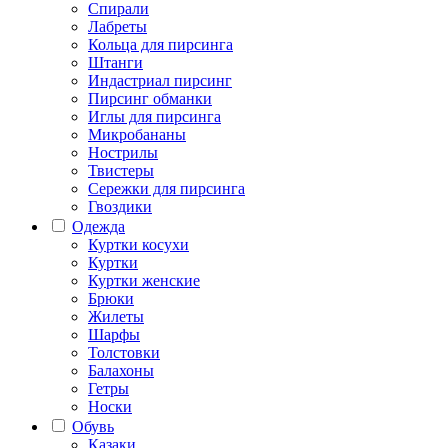
Спирали
Лабреты
Кольца для пирсинга
Штанги
Индастриал пирсинг
Пирсинг обманки
Иглы для пирсинга
Микробананы
Нострилы
Твистеры
Сережки для пирсинга
Гвоздики
Одежда
Куртки косухи
Куртки
Куртки женские
Брюки
Жилеты
Шарфы
Толстовки
Балахоны
Гетры
Носки
Обувь
Казаки