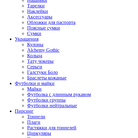
Нашивки
Тарелки
Наклейки
Аксессуары
Обложки для паспорта
Поясные сумки
Сумки
Украшения
Кулоны
Alchemy Gothic
Кольца
Тату чокеры
Серьги
Галстуки Боло
Браслеты кожаные
Футболки и майки
Майки
Футболка с длинным рукавом
Футболки группы
Футболки нейтральные
Пирсинг
Тоннели
Плаги
Растяжки для тоннелей
Циркуляры