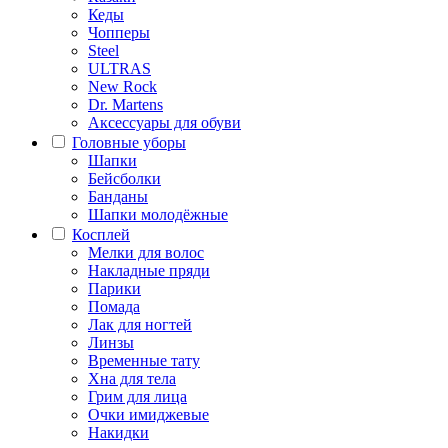
Кеды
Чопперы
Steel
ULTRAS
New Rock
Dr. Martens
Аксессуары для обуви
Головные уборы
Шапки
Бейсболки
Банданы
Шапки молодёжные
Косплей
Мелки для волос
Накладные пряди
Парики
Помада
Лак для ногтей
Линзы
Временные тату
Хна для тела
Грим для лица
Очки имиджевые
Накидки