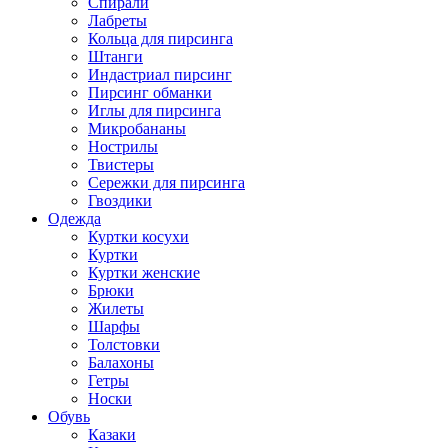
Спирали
Лабреты
Кольца для пирсинга
Штанги
Индастриал пирсинг
Пирсинг обманки
Иглы для пирсинга
Микробананы
Нострилы
Твистеры
Сережки для пирсинга
Гвоздики
Одежда
Куртки косухи
Куртки
Куртки женские
Брюки
Жилеты
Шарфы
Толстовки
Балахоны
Гетры
Носки
Обувь
Казаки