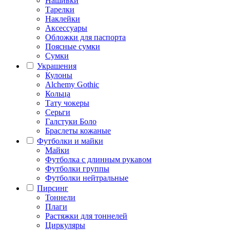
Нашивки
Тарелки
Наклейки
Аксессуары
Обложки для паспорта
Поясные сумки
Сумки
Украшения
Кулоны
Alchemy Gothic
Кольца
Тату чокеры
Серьги
Галстуки Боло
Браслеты кожаные
Футболки и майки
Майки
Футболка с длинным рукавом
Футболки группы
Футболки нейтральные
Пирсинг
Тоннели
Плаги
Растяжки для тоннелей
Циркуляры