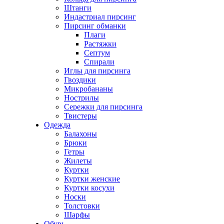
Штанги
Индастриал пирсинг
Пирсинг обманки
Плаги
Растяжки
Септум
Спирали
Иглы для пирсинга
Гвоздики
Микробананы
Нострилы
Сережки для пирсинга
Твистеры
Одежда
Балахоны
Брюки
Гетры
Жилеты
Куртки
Куртки женские
Куртки косухи
Носки
Толстовки
Шарфы
Обувь