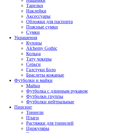
Нашивки
Тарелки
Наклейки
Аксессуары
Обложки для паспорта
Поясные сумки
Сумки
Украшения
Кулоны
Alchemy Gothic
Кольца
Тату чокеры
Серьги
Галстуки Боло
Браслеты кожаные
Футболки и майки
Майки
Футболка с длинным рукавом
Футболки группы
Футболки нейтральные
Пирсинг
Тоннели
Плаги
Растяжки для тоннелей
Циркуляры