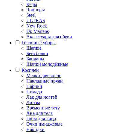
Кеды
Чопперы
Steel
ULTRAS
New Rock
Dr. Martens
Аксессуары для обуви
Головные уборы
Шапки
Бейсболки
Банданы
Шапки молодёжные
Косплей
Мелки для волос
Накладные пряди
Парики
Помада
Лак для ногтей
Линзы
Временные тату
Хна для тела
Грим для лица
Очки имиджевые
Накидки