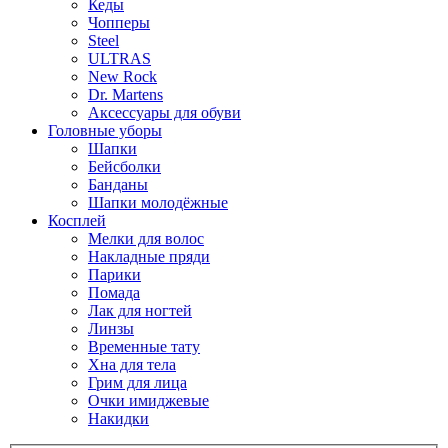
Кеды
Чопперы
Steel
ULTRAS
New Rock
Dr. Martens
Аксессуары для обуви
Головные уборы
Шапки
Бейсболки
Банданы
Шапки молодёжные
Косплей
Мелки для волос
Накладные пряди
Парики
Помада
Лак для ногтей
Линзы
Временные тату
Хна для тела
Грим для лица
Очки имиджевые
Накидки