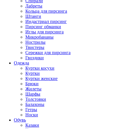
Спирали
Лабреты
Кольца для пирсинга
Штанги
Индастриал пирсинг
Пирсинг обманки
Иглы для пирсинга
Микробананы
Нострилы
Твистеры
Сережки для пирсинга
Гвоздики
Одежда
Куртки косухи
Куртки
Куртки женские
Брюки
Жилеты
Шарфы
Толстовки
Балахоны
Гетры
Носки
Обувь
Казаки