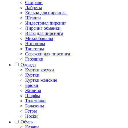
Спирали
Лабреты
Кольца для пирсинга
Штанги
Индастриал пирсинг
Пирсинг обманки
Иглы для пирсинга
Микробананы
Нострилы
Твистеры
Сережки для пирсинга
Гвоздики
Одежда
Куртки косухи
Куртки
Куртки женские
Брюки
Жилеты
Шарфы
Толстовки
Балахоны
Гетры
Носки
Обувь
Казаки