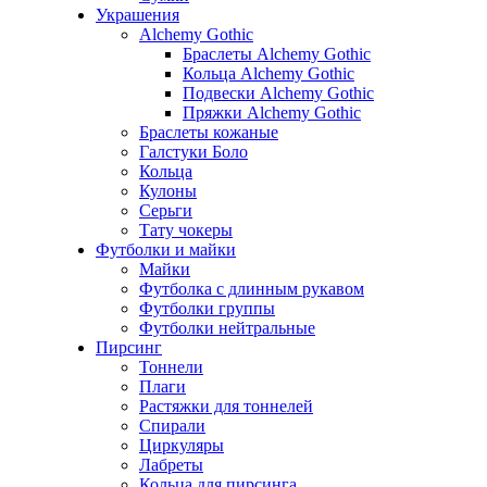
Украшения
Alchemy Gothic
Браслеты Alchemy Gothic
Кольца Alchemy Gothic
Подвески Alchemy Gothic
Пряжки Alchemy Gothic
Браслеты кожаные
Галстуки Боло
Кольца
Кулоны
Серьги
Тату чокеры
Футболки и майки
Майки
Футболка с длинным рукавом
Футболки группы
Футболки нейтральные
Пирсинг
Тоннели
Плаги
Растяжки для тоннелей
Спирали
Циркуляры
Лабреты
Кольца для пирсинга