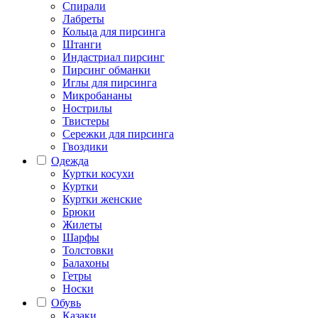
Спирали
Лабреты
Кольца для пирсинга
Штанги
Индастриал пирсинг
Пирсинг обманки
Иглы для пирсинга
Микробананы
Нострилы
Твистеры
Сережки для пирсинга
Гвоздики
Одежда
Куртки косухи
Куртки
Куртки женские
Брюки
Жилеты
Шарфы
Толстовки
Балахоны
Гетры
Носки
Обувь
Казаки