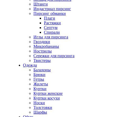
Штанги
Индастриал пирсинг
Пирсинг обманки
Плаги
Растяжки
Септум
Спирали
Иглы для пирсинга
Гвоздики
Микробананы
Нострилы
Сережки для пирсинга
Твистеры
Одежда
Балахоны
Брюки
Гетры
Жилеты
Куртки
Куртки женские
Куртки косухи
Носки
Толстовки
Шарфы
Обувь