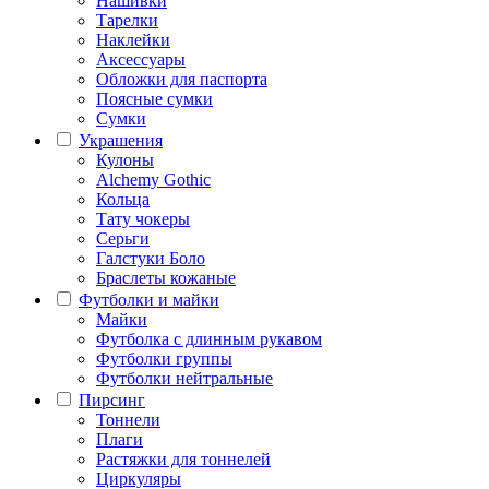
Нашивки
Тарелки
Наклейки
Аксессуары
Обложки для паспорта
Поясные сумки
Сумки
Украшения
Кулоны
Alchemy Gothic
Кольца
Тату чокеры
Серьги
Галстуки Боло
Браслеты кожаные
Футболки и майки
Майки
Футболка с длинным рукавом
Футболки группы
Футболки нейтральные
Пирсинг
Тоннели
Плаги
Растяжки для тоннелей
Циркуляры