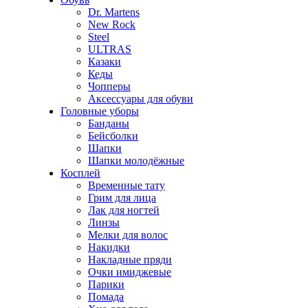
Dr. Martens
New Rock
Steel
ULTRAS
Казаки
Кеды
Чопперы
Аксессуары для обуви
Головные уборы
Банданы
Бейсболки
Шапки
Шапки молодёжные
Косплей
Временные тату
Грим для лица
Лак для ногтей
Линзы
Мелки для волос
Накидки
Накладные пряди
Очки имиджевые
Парики
Помада