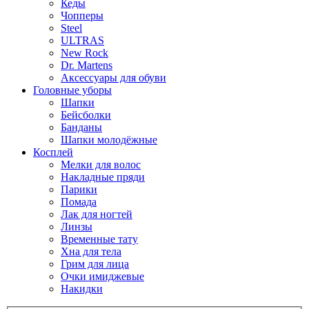
Кеды
Чопперы
Steel
ULTRAS
New Rock
Dr. Martens
Аксессуары для обуви
Головные уборы
Шапки
Бейсболки
Банданы
Шапки молодёжные
Косплей
Мелки для волос
Накладные пряди
Парики
Помада
Лак для ногтей
Линзы
Временные тату
Хна для тела
Грим для лица
Очки имиджевые
Накидки