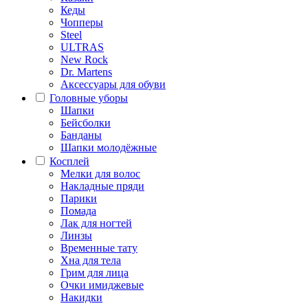
Кеды
Чопперы
Steel
ULTRAS
New Rock
Dr. Martens
Аксессуары для обуви
Головные уборы
Шапки
Бейсболки
Банданы
Шапки молодёжные
Косплей
Мелки для волос
Накладные пряди
Парики
Помада
Лак для ногтей
Линзы
Временные тату
Хна для тела
Грим для лица
Очки имиджевые
Накидки