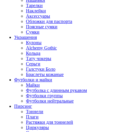
Нашивки
Тарелки
Наклейки
Аксессуары
Обложки для паспорта
Поясные сумки
Сумки
Украшения
Кулоны
Alchemy Gothic
Кольца
Тату чокеры
Серьги
Галстуки Боло
Браслеты кожаные
Футболки и майки
Майки
Футболка с длинным рукавом
Футболки группы
Футболки нейтральные
Пирсинг
Тоннели
Плаги
Растяжки для тоннелей
Циркуляры