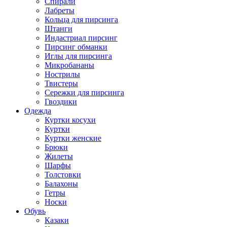
Спирали
Лабреты
Кольца для пирсинга
Штанги
Индастриал пирсинг
Пирсинг обманки
Иглы для пирсинга
Микробананы
Нострилы
Твистеры
Сережки для пирсинга
Гвоздики
Одежда
Куртки косухи
Куртки
Куртки женские
Брюки
Жилеты
Шарфы
Толстовки
Балахоны
Гетры
Носки
Обувь
Казаки